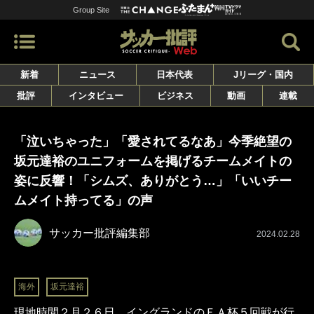
Group Site
新着
ニュース
日本代表
Jリーグ・国内
批評
インタビュー
ビジネス
動画
連載
「泣いちゃった」「愛されてるなあ」今季絶望の
坂元達裕のユニフォームを掲げるチームメイトの
姿に反響！「シムズ、ありがとう…」「いいチー
ムメイト持ってる」の声
サッカー批評編集部
2024.02.28
海外
坂元達裕
現地時間２月２６日、イングランドのＦＡ杯５回戦が行