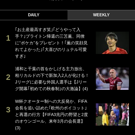
DAILY
WEEKLY
｢お土産最高すぎ笑｣｢どうやって入
手？｣ブライトン帰還の三笘薫、同僚
に“ポケカ”をプレゼント！｢薫の笑顔見
れてよかった｣｢大喜びのリュテル可愛
すぎ｣
浦和と千葉の首をかしげる主力放出、
柏リカルドの下で新加入2人が化ける！
Jリーグに必要な外国人選手は【Jリー
グ開幕｢初めての秋春制｣の大激論】(4)
W杯クオーター制への大反発か、FIFA
会長を追い詰めた｢欧州のボイコット｣
と再選の行方【FIFA3兆円の野望と2度
のオウンゴール、来年3月の会長選】
(3)