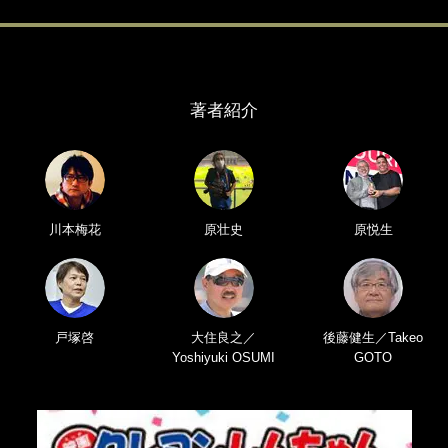
著者紹介
川本梅花
原壮史
原悦生
戸塚啓
大住良之／
後藤健生／Takeo
Yoshiyuki OSUMI
GOTO