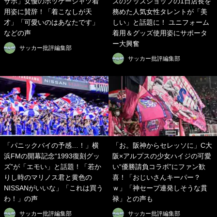
サポ」女優のホッケーシャツ着
ズのグッズショップの1日店長を
用姿に賛辞！「着こなしが天
務めた人気女性タレントが「美
才」「可愛いのはあなたです」
しい」と話題に！ ユニフォーム
などの声
着用＆グッズ使用姿にサポータ
ー大興奮
サッカー批評編集部
サッカー批評編集部
「パニックバイの予感…！」横
「お。阪神からセレッソに」C大
浜FMの開幕記念“1993復刻グッ
阪×アルプスの少女ハイジの可愛
ズ”が「エモい」と話題！「若か
い“優勝請負コラボ”にファン歓
りし時のマリノス君と黄色の
喜！「おじいさんキーパー？
NISSANがいいな」「これは買う
ｗ」「神セーブ連発しそうな貫
わ！」の声
禄」との声も
サッカー批評編集部
サッカー批評編集部