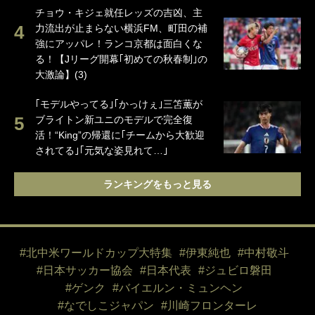
チョウ・キジェ就任レッズの吉凶、主
力流出が止まらない横浜FM、町田の補
強にアッパレ！ランコ京都は面白くな
る！【Jリーグ開幕｢初めての秋春制｣の
大激論】(3)
｢モデルやってる｣｢かっけぇ｣三笘薫が
ブライトン新ユニのモデルで完全復
活！“King”の帰還に｢チームから大歓迎
されてる｣｢元気な姿見れて…｣
ランキングをもっと見る
#北中米ワールドカップ大特集
#伊東純也
#中村敬斗
#日本サッカー協会
#日本代表
#ジュビロ磐田
#ゲンク
#バイエルン・ミュンヘン
#なでしこジャパン
#川崎フロンターレ