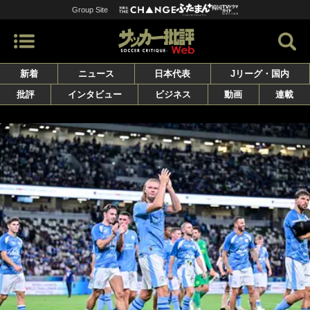
Group Site
新着
ニュース
日本代表
Jリーグ・国内
批評
インタビュー
ビジネス
動画
連載