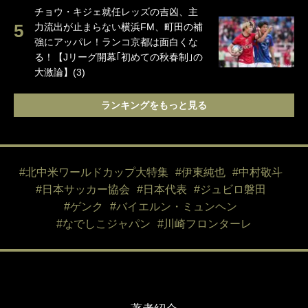
チョウ・キジェ就任レッズの吉凶、主
力流出が止まらない横浜FM、町田の補
強にアッパレ！ランコ京都は面白くな
る！【Jリーグ開幕｢初めての秋春制｣の
大激論】(3)
ランキングをもっと見る
#北中米ワールドカップ大特集
#伊東純也
#中村敬斗
#日本サッカー協会
#日本代表
#ジュビロ磐田
#ゲンク
#バイエルン・ミュンヘン
#なでしこジャパン
#川崎フロンターレ