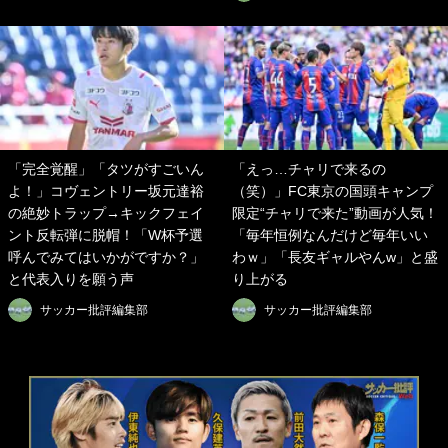
「完全覚醒」「タツがすごいん
「えっ…チャリで来るの
よ！」コヴェントリー坂元達裕
（笑）」FC東京の国頭キャンプ
の絶妙トラップ→キックフェイ
限定“チャリで来た”動画が人気！
ント反転弾に脱帽！「W杯予選
「毎年恒例なんだけど毎年いい
呼んでみてはいかがですか？」
わｗ」「長友ギャルやんw」と盛
と代表入りを願う声
り上がる
サッカー批評編集部
サッカー批評編集部