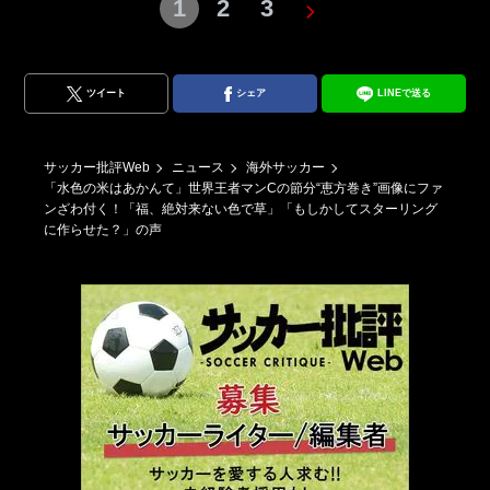
1
2
3
ツイート
シェア
LINEで送る
サッカー批評Web
ニュース
海外サッカー
「水色の米はあかんて」世界王者マンCの節分“恵方巻き”画像にファ
ンざわ付く！「福、絶対来ない色で草」「もしかしてスターリング
に作らせた？」の声