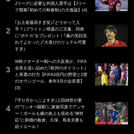
Jリーグに必要な外国人選手は【Jリー
グ開幕｢初めての秋春制｣の大激論】(4)
｢お土産最高すぎ笑｣｢どうやって入
手？｣ブライトン帰還の三笘薫、同僚
に“ポケカ”をプレゼント！｢薫の笑顔見
れてよかった｣｢大喜びのリュテル可愛
すぎ｣
W杯クオーター制への大反発か、FIFA
会長を追い詰めた｢欧州のボイコット｣
と再選の行方【FIFA3兆円の野望と2度
のオウンゴール、来年3月の会長選】
(3)
｢守り方かっこよすぎ｣上田綺世が妻
の“ワンオペ騒動”に家族写真でアンサ
ー！ボールも嫁の炎上も収める“神対
応”に新婚の板倉、久保、長友夫妻も
続々エール！