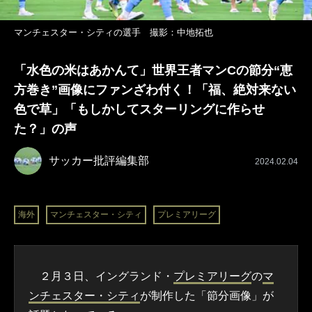
マンチェスター・シティの選手 撮影：中地拓也
「水色の米はあかんて」世界王者マンCの節分“恵
方巻き”画像にファンざわ付く！「福、絶対来ない
色で草」「もしかしてスターリングに作らせ
た？」の声
サッカー批評編集部
2024.02.04
海外
マンチェスター・シティ
プレミアリーグ
２月３日、イングランド・
プレミアリーグ
の
マ
ンチェスター・シティ
が制作した「節分画像」が