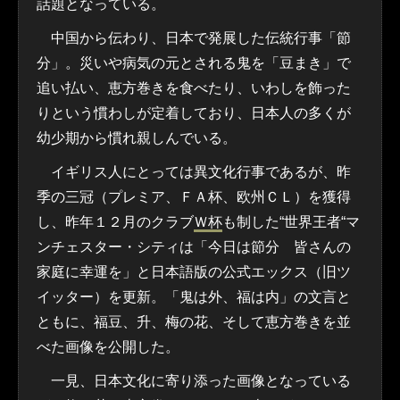
話題となっている。
中国から伝わり、日本で発展した伝統行事「節
分」。災いや病気の元とされる鬼を「豆まき」で
追い払い、恵方巻きを食べたり、いわしを飾った
りという慣わしが定着しており、日本人の多くが
幼少期から慣れ親しんでいる。
イギリス人にとっては異文化行事であるが、昨
季の三冠（プレミア、ＦＡ杯、欧州ＣＬ）を獲得
し、昨年１２月のクラブ
Ｗ杯
も制した“世界王者“マ
ンチェスター・シティは「今日は節分 皆さんの
家庭に幸運を」と日本語版の公式エックス（旧ツ
イッター）を更新。「鬼は外、福は内」の文言と
ともに、福豆、升、梅の花、そして恵方巻きを並
べた画像を公開した。
一見、日本文化に寄り添った画像となっている