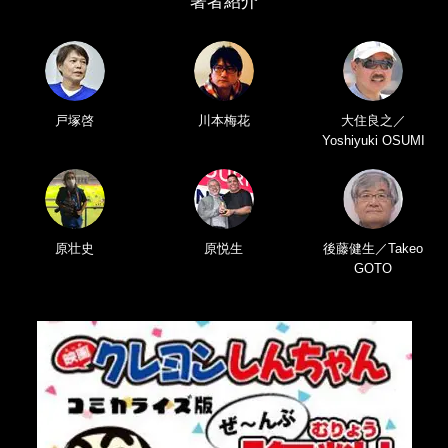
著者紹介
戸塚啓
川本梅花
大住良之／
Yoshiyuki OSUMI
原壮史
原悦生
後藤健生／Takeo
GOTO