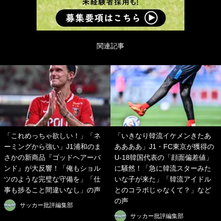
関連記事
「これめっちゃ欲しい！」「ネ
「いきなり韓流イケメンきたあ
ーミングから強い」J1浦和のま
ああああ」J1・FC東京が獲得の
さかの新商品『ゴッドヘアーバ
U-18韓国代表の「顔面偏差値」
ンド』が大反響！「俺もショル
に騒然！「急に韓流スターみた
ツのような完璧な守備を」「仕
いな子が来た」「韓流アイドル
事も捗ること間違いなし」の声
とのコラボじゃなくて？」など
の声
サッカー批評編集部
サッカー批評編集部