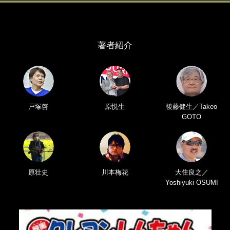
著者紹介
戸塚啓
原悦生
後藤健生／Takeo
GOTO
原壮史
川本梅花
大住良之／
Yoshiyuki OSUMI