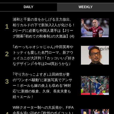
DAILY
WEEKLY
浦和と千葉の首をかしげる主力放出、
柏リカルドの下で新加入2人が化ける！
Jリーグに必要な外国人選手は【Jリー
グ開幕｢初めての秋春制｣の大激論】(4)
｢めーっちゃオシャじゃん｣中田英寿や
トッティも愛した名門ローマ、新アウ
ェイユニが大評判！｢カッコいい｣｢好き
なデザイン｣｢今年は2nd買おうかな｣
｢守り方かっこよすぎ｣上田綺世が妻
の“ワンオペ騒動”に家族写真でアンサ
ー！ボールも嫁の炎上も収める“神対
応”に新婚の板倉、久保、長友夫妻も
続々エール！
W杯クオーター制への大反発か、FIFA
会長を追い詰めた｢欧州のボイコット｣