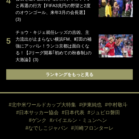
と再選の行方【FIFA3兆円の野望と2度
のオウンゴール、来年3月の会長選】
(3)
チョウ・キジェ就任レッズの吉凶、主
力流出が止まらない横浜FM、町田の補
強にアッパレ！ランコ京都は面白くな
る！【Jリーグ開幕｢初めての秋春制｣の
大激論】(3)
ランキングをもっと見る
#北中米ワールドカップ大特集
#伊東純也
#中村敬斗
#日本サッカー協会
#日本代表
#ジュビロ磐田
#ゲンク
#バイエルン・ミュンヘン
#なでしこジャパン
#川崎フロンターレ