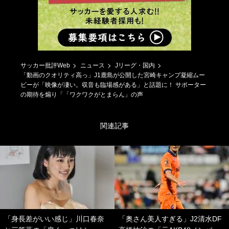
サッカー批評Web
ニュース
Jリーグ・国内
「動画のクオリティ高っ」J1鹿島が公開した宮崎キャンプ凝縮ムー
ビーが「映像が凄い。収音も臨場感がある」と話題に！ サポーター
の期待を煽り「「ワクワクがとまらん」の声
関連記事
「身長差がいい感じ」川口春奈
「奥さん美人すぎる」J2清水DF