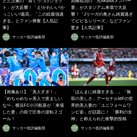
と三笘薫の「肩くっつけショッ
高橋祐治の「元AKB48メンバー
ト」が大反響！「え!かわいい!か
妻」がスタジアム来場で大反
っこいい!最高」「この絵最強過
響！「Jリーガの奥さん綺麗過ぎ
ぎる」とファン興奮【人気記
てビビるシリーズ」などファン
事】
驚き【人気記事】
サッカー批評編集部
サッカー批評編集部
【画像あり】「美人すぎ！」
「ほんまに綺麗すぎる…」「無
「めちゃめちゃ美人で羨ましい
双の美しさ」アーセナルMFの世
な〜」横浜FC小川航基が「来場
界的美人妻の「ユニフォームワ
した妻」の前で圧巻の逆転２ゴ
ンピ姿」が話題に！ 「勝利の女
ール！
神」と称えられた衝撃的投稿
サッカー批評編集部
サッカー批評編集部