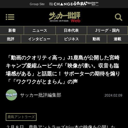
Group Site
新着
ニュース
日本代表
Jリーグ・国内
批評
インタビュー
ビジネス
動画
連載
「動画のクオリティ高っ」J1鹿島が公開した宮崎
キャンプ凝縮ムービーが「映像が凄い。収音も臨
場感がある」と話題に！ サポーターの期待を煽り
「「ワクワクがとまらん」の声
サッカー批評編集部
2024.02.09
鹿島アントラーズ
２月８日、鹿島アントラーズが一本の映像を公開した。