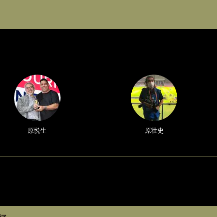
原悦生
原壮史