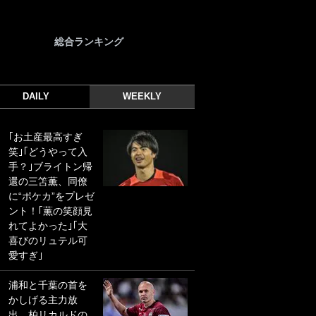
総合ランキング
DAILY
WEEKLY
｢お土産最高すぎ
｢光の速さじゃん｣
笑｣｢どうやって入
｢えっぐいミドル｣
手？｣ブライトン帰
ドイツ名門移籍の
還の三笘薫、同僚
日本代表23歳ボラ
に“ポケカ”をプレゼ
ンチ、移籍後初ゴ
ント！｢薫の笑顔見
ールに驚愕！｢見た
れてよかった｣｢大
事ないシュートや｣
喜びのリュテル可
｢聡がどんどん遠く
愛すぎ｣
なっていく」
浦和と千葉の首を
｢誰が止めれんねん
かしげる主力放
w｣フェイエ上田綺
出、柏リカルドの
世の“神コース”弾丸