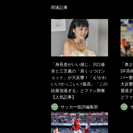
関連記事
「身長差がいい感じ」川口春
「奥さ
奈と三笘薫の「肩くっつけシ
DF高
ョット」が大反響！「え!かわ
バー妻
いい!かっこいい!最高」「この
大反響
絵最強過ぎる」とファン興奮
麗過ぎ
【人気記事】
どファ
サッカー批評編集部