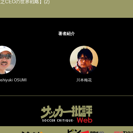
之CEOの世界戦略】(2)
著者紹介
iyuki OSUMI
川本梅花