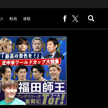
ス
動画
連載
熊崎敬の「路地から始まる処世術」
下田恒幸の「10倍面白くなるサッカー中継の見方」
サッカー批評PHOTOギャラリー「ピッチの焦点」
後藤健生の「蹴球放浪記」
原悦生PHOTOギャラリー「サッカー遠近」
「だれかに言いたくなる記録」
福田師王「ブンデスリーガ奮闘記 Tor!」
大住良之の「この世界のコーナーエリアから」