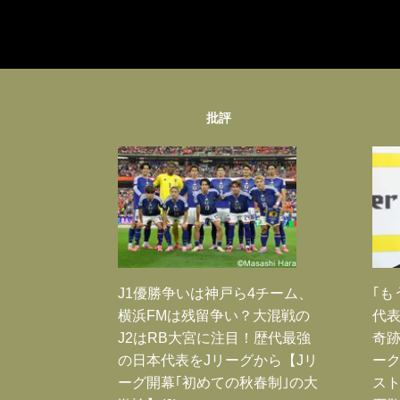
批評
J1優勝争いは神戸ら4チーム、
｢も
横浜FMは残留争い？大混戦の
代表
J2はRB大宮に注目！歴代最強
奇
の日本代表をJリーグから【Jリ
ー
ーグ開幕｢初めての秋春制｣の大
スト