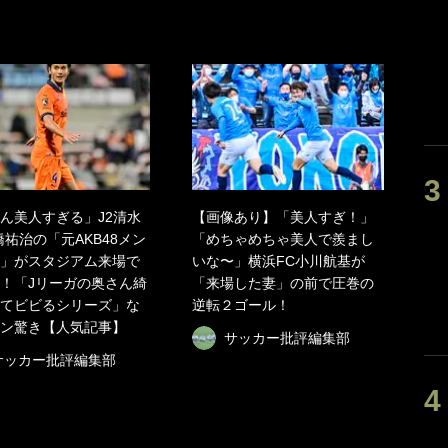
ん美人すぎる」J2清水
【画像あり】「美人すぎ！」
橋祐治の「元AKB48メン
「めちゃめちゃ美人で羨まし
」がスタジアム来場で
いな〜」横浜FC小川航基が
！「Jリーガの奥さん綺
「来場した妻」の前で圧巻の
てビビるシリーズ」な
逆転２ゴール！
ン驚き【人気記事】
サッカー批評編集部
サッカー批評編集部