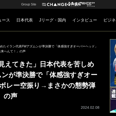
Group Site
ュース
日本代表
Jリーグ・国内
インタビュー
ビジネ
・国内
カー
ネジメント
Jリーグ・国内
戦術
注目選手
海外サッカー
監督
マネー
チームマネジメント
日本代表
めたイラン代表FWアズムンが準決勝で「体感強すぎオーバーヘッド」
出来へんて！」の声
見えてきた」日本代表を苦しめ
ムンが準決勝で「体感強すぎオー
 ボレー空振り→まさかの態勢弾
」の声
2024.02.08