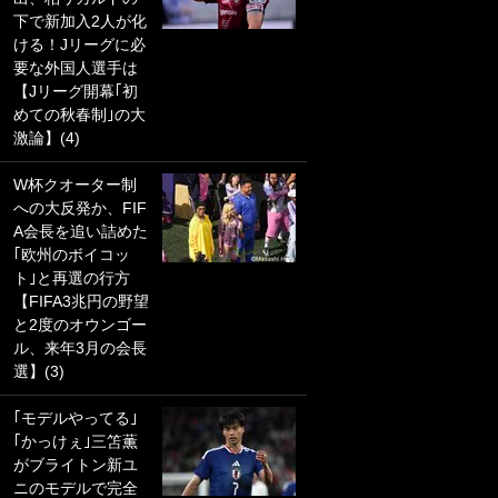
下で新加入2人が化
PKにイタリア代表
ける！Jリーグに必
GKも成す術なし！
要な外国人選手は
｢ノーチャンスすぎ
【Jリーグ開幕｢初
るわ｣｢綺世のPKの
めての秋春制｣の大
上手さは世界屈指
激論】(4)
かも｣
W杯クオーター制
｢また敬斗が魚に
への大反発か、FIF
笑｣菅原由勢がW杯
A会長を追い詰めた
戦士の夏休み秘蔵
｢欧州のボイコッ
ショット公開！ 川
ト｣と再選の行方
口春奈と結婚のモ
【FIFA3兆円の野望
テ男も登場で｢写真
と2度のオウンゴー
全部楽しそう｣｢タ
ル、来年3月の会長
ケの水中かわいす
選】(3)
ぎる」
｢モデルやってる｣
｢セカンドで決まり
｢かっけぇ｣三笘薫
だな｣19歳の日本代
がブライトン新ユ
表MFが加入したス
ニのモデルで完全
ペイン名門、“地中