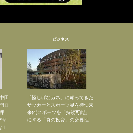
ビジネス
｣中田
「怪しげなカネ」に頼ってきた
門ロ
サッカーとスポーツ界を待つ未
評
来(4)スポーツを「持続可能」
デザ
にする「真の投資」の必要性
な｣