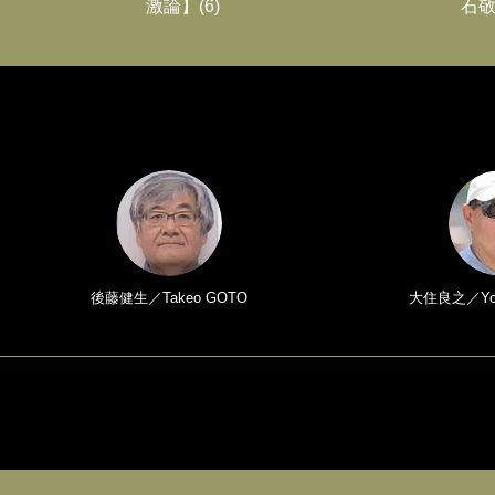
激論】(6)
石敬
後藤健生／Takeo GOTO
大住良之／Yosh