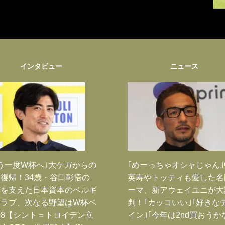
インタビュー
ニュース
う一度W杯へ｣大ケガからの
｢めーっちゃオシャじゃん
復帰！34歳・谷口彰悟の
英寿やトッティも愛した名
跡を支えた日本資本のベルギ
ーマ、新アウェイユニが大
クラブ、次なる野望はW杯ベ
判！｢カッコいい｣｢好きな
8【シント＝トロイデン立
イン｣｢今年は2nd買おうか