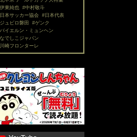
#伊東純也
#中村敬斗
#日本サッカー協会
#日本代表
#ジュビロ磐田
#ゲンク
#バイエルン・ミュンヘン
#なでしこジャパン
#川崎フロンターレ