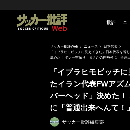
批評
ニ
Jリーグ
戦術
注目選手
海外サッ
監督
マネー
チームマ
日本代表
サッカー批評Web
ニュース
日本代表
「イブラヒモビッチに見えてきた」日本代表を苦し
決めた！ ボレー空振り→まさかの態勢弾に「普通
「イブラヒモビッチに
たイラン代表FWアズ
バーヘッド」決めた！
に「普通出来へんて！
サッカー批評編集部