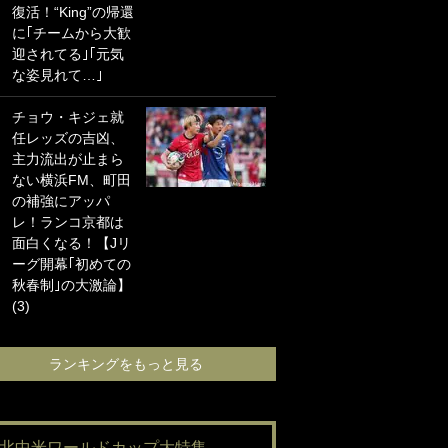
復活！“King”の帰還
海の夕日”新アウェ
に｢チームから大歓
イユニに大反響｢か
迎されてる｣｢元気
っこよすぎ｣｢革新
な姿見れて…｣
的｣｢ソソられる！｣
チョウ・キジェ就
｢お土産最高すぎ
任レッズの吉凶、
笑｣｢どうやって入
主力流出が止まら
手？｣ブライトン帰
ない横浜FM、町田
還の三笘薫、同僚
の補強にアッパ
に“ポケカ”をプレゼ
レ！ランコ京都は
ント！｢薫の笑顔見
面白くなる！【Jリ
れてよかった｣｢大
ーグ開幕｢初めての
喜びのリュテル可
秋春制｣の大激論】
愛すぎ｣
(3)
ランキングをも
ランキングをもっと見る
#北中米ワールドカップ大特集