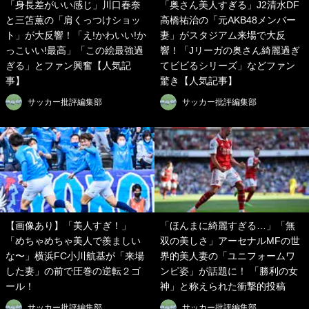
「身長差がいい感じ」川口春奈
「奥さん美人すぎる」J2清水DF
と三笘薫の「肩くっつけショッ
高橋祐治の「元AKB48メンバー
ト」が大反響！「え!かわいい!か
妻」がスタジアム来場で大反
っこいい!最高」「この絵最強過
響！「Jリーガの奥さん綺麗過ぎ
ぎる」とファン興奮【人気記
てビビるシリーズ」などファン
事】
驚き【人気記事】
サッカー批評編集部
サッカー批評編集部
【画像あり】「美人すぎ！」
「ほんまに綺麗すぎる…」「無
「めちゃめちゃ美人で羨ましい
双の美しさ」アーセナルMFの世
な〜」横浜FC小川航基が「来場
界的美人妻の「ユニフォームワ
した妻」の前で圧巻の逆転２ゴ
ンピ姿」が話題に！ 「勝利の女
ール！
神」と称えられた衝撃的投稿
サッカー批評編集部
サッカー批評編集部