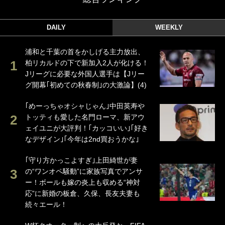
DAILY
WEEKLY
浦和と千葉の首をかしげる主力放出、
柏リカルドの下で新加入2人が化ける！
Jリーグに必要な外国人選手は【Jリー
グ開幕｢初めての秋春制｣の大激論】(4)
｢めーっちゃオシャじゃん｣中田英寿や
トッティも愛した名門ローマ、新アウ
ェイユニが大評判！｢カッコいい｣｢好き
なデザイン｣｢今年は2nd買おうかな｣
｢守り方かっこよすぎ｣上田綺世が妻
の“ワンオペ騒動”に家族写真でアンサ
ー！ボールも嫁の炎上も収める“神対
応”に新婚の板倉、久保、長友夫妻も
続々エール！