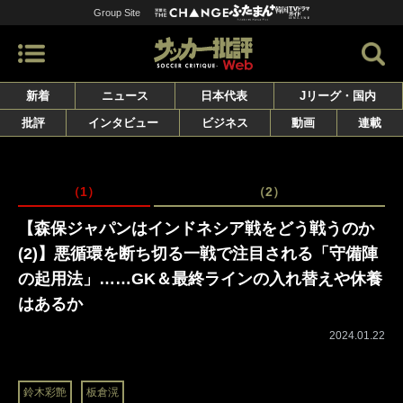
Group Site
新着
ニュース
日本代表
Jリーグ・国内
批評
インタビュー
ビジネス
動画
連載
（1）
（2）
【森保ジャパンはインドネシア戦をどう戦うのか
(2)】悪循環を断ち切る一戦で注目される「守備陣
の起用法」……GK＆最終ラインの入れ替えや休養
はあるか
2024.01.22
鈴木彩艶
板倉滉