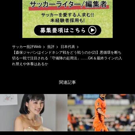
サッカー批評Web
批評
日本代表
【森保ジャパンはインドネシア戦をどう戦うのか(2)】悪循環を断ち
切る一戦で注目される「守備陣の起用法」……GK＆最終ラインの入
れ替えや休養はあるか
関連記事