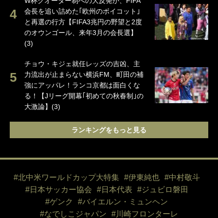
W杯クオーター制への大反発か、FIFA
会長を追い詰めた｢欧州のボイコット｣
と再選の行方【FIFA3兆円の野望と2度
のオウンゴール、来年3月の会長選】
(3)
チョウ・キジェ就任レッズの吉凶、主
力流出が止まらない横浜FM、町田の補
強にアッパレ！ランコ京都は面白くな
る！【Jリーグ開幕｢初めての秋春制｣の
大激論】(3)
ランキングをもっと見る
#北中米ワールドカップ大特集
#伊東純也
#中村敬斗
#日本サッカー協会
#日本代表
#ジュビロ磐田
#ゲンク
#バイエルン・ミュンヘン
#なでしこジャパン
#川崎フロンターレ