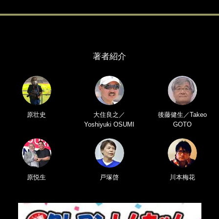
著者紹介
原壮史
大住良之／
後藤健生／Takeo
Yoshiyuki OSUMI
GOTO
原悦生
戸塚啓
川本梅花