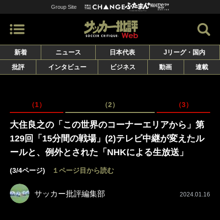
Group Site
新着
ニュース
日本代表
Jリーグ・国内
批評
インタビュー
ビジネス
動画
連載
（1）
（2）
（3）
大住良之の「この世界のコーナーエリアから」第
129回「15分間の戦場」(2)テレビ中継が変えたル
ールと、例外とされた「NHKによる生放送」
(3/4ページ)
１ページ目から読む
サッカー批評編集部
2024.01.16