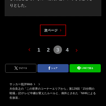
りとした。
次ページ
1
2
3
4
ツイート
シェア
LINEで送る
サッカー批評Web
大住良之の「この世界のコーナーエリアから」第129回「15分間の
戦場」(2)テレビ中継が変えたルールと、例外とされた「NHKによる
生放送」