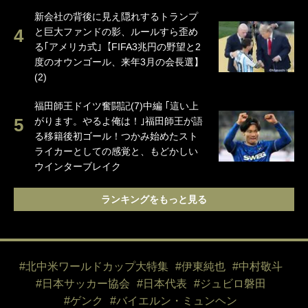
新会社の背後に見え隠れするトランプ
と巨大ファンドの影、ルールすら歪め
る｢アメリカ式｣【FIFA3兆円の野望と2
度のオウンゴール、来年3月の会長選】
(2)
福田師王ドイツ奮闘記(7)中編 ｢這い上
がります。やるよ俺は！｣福田師王が語
る移籍後初ゴール！つかみ始めたスト
ライカーとしての感覚と、もどかしい
ウインターブレイク
ランキングをもっと見る
#北中米ワールドカップ大特集
#伊東純也
#中村敬斗
#日本サッカー協会
#日本代表
#ジュビロ磐田
#ゲンク
#バイエルン・ミュンヘン