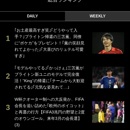
DAILY
WEEKLY
｢お土産最高すぎ笑｣｢どうやって入
手？｣ブライトン帰還の三笘薫、同僚
に“ポケカ”をプレゼント！｢薫の笑顔見
れてよかった｣｢大喜びのリュテル可愛
すぎ｣
｢モデルやってる｣｢かっけぇ｣三笘薫が
ブライトン新ユニのモデルで完全復
活！“King”の帰還に｢チームから大歓迎
されてる｣｢元気な姿見れて…｣
W杯クオーター制への大反発か、FIFA
会長を追い詰めた｢欧州のボイコット｣
と再選の行方【FIFA3兆円の野望と2度
のオウンゴール、来年3月の会長選】
(3)