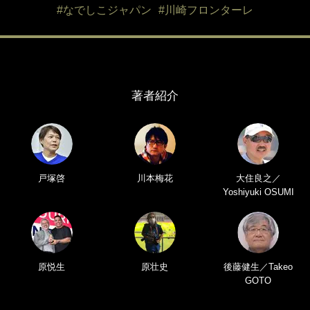
#なでしこジャパン
#川崎フロンターレ
著者紹介
戸塚啓
川本梅花
大住良之／
Yoshiyuki OSUMI
原悦生
原壮史
後藤健生／Takeo
GOTO