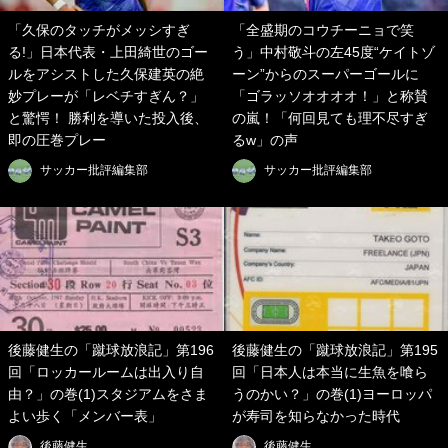
「久保のタッチがメッシすぎ
「全盛期のコウチーニョで笑
る!」日本代表・上田綺世のゴー
う」中村敬斗の左45度“ケイトゾ
ルをアシストした久保建英の絶
ーン”からのスーパーゴールに
妙プレーが「レベチすぎん？」
「ゴラッソオオオオ！」と称賛
と驚愕！ 勝利を導いた投入後、
の嵐！「何回見ても理不尽すぎ
即の圧巻プレー
るw」の声
サッカー批評編集部
サッカー批評編集部
後藤健生の「蹴球放浪記」第196
後藤健生の「蹴球放浪記」第195
回「ロッカールームは出入り自
回「日本人は本当に生魚を喰ら
由？」の巻(1)スタジアムをさま
うのかい？」の巻(1)ヨーロッパ
よい歩く「メンバー表」
が寿司を知らなかった時代
後藤健生
後藤健生