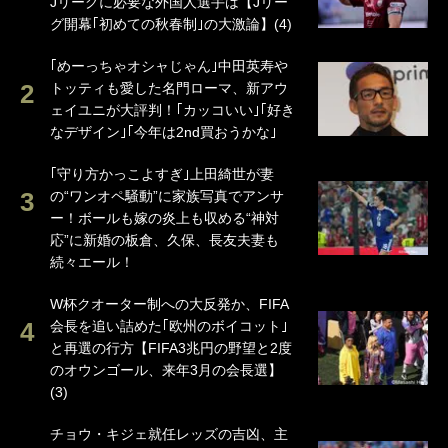
Jリーグに必要な外国人選手は【Jリー
グ開幕｢初めての秋春制｣の大激論】(4)
｢めーっちゃオシャじゃん｣中田英寿や
トッティも愛した名門ローマ、新アウ
ェイユニが大評判！｢カッコいい｣｢好き
なデザイン｣｢今年は2nd買おうかな｣
｢守り方かっこよすぎ｣上田綺世が妻
の“ワンオペ騒動”に家族写真でアンサ
ー！ボールも嫁の炎上も収める“神対
応”に新婚の板倉、久保、長友夫妻も
続々エール！
W杯クオーター制への大反発か、FIFA
会長を追い詰めた｢欧州のボイコット｣
と再選の行方【FIFA3兆円の野望と2度
のオウンゴール、来年3月の会長選】
(3)
チョウ・キジェ就任レッズの吉凶、主