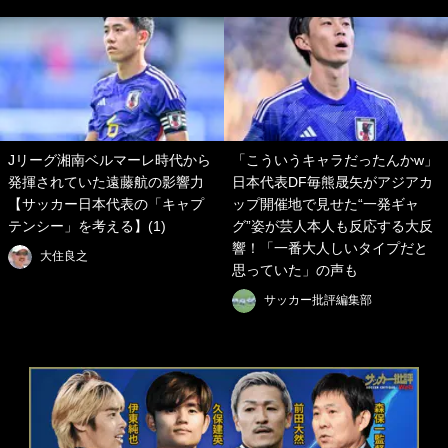
Jリーグ湘南ベルマーレ時代から
「こういうキャラだったんかw」
発揮されていた遠藤航の影響力
日本代表DF毎熊晟矢がアジアカ
【サッカー日本代表の「キャプ
ップ開催地で見せた“一発ギャ
テンシー」を考える】(1)
グ”姿が芸人本人も反応する大反
響！「一番大人しいタイプだと
大住良之
思っていた」の声も
サッカー批評編集部