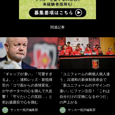
関連記事
「ギャップが凄い」「可愛すぎ
「ユニフォームの柄個人個人違
るよ。。」浦和レッズ・新指揮
う」J1浦和の新体制発表会で
官の「コワ面からの表情変化」
「新ユニフォームのデザインの
がサポーターの心を掴んで大反
違い」にファン注目！「これは
響！「守りたいこの笑顔…」と
自分だけの宝物になるやつだ」
初お披露目で心を掴む
の声上がる
サッカー批評編集部
サッカー批評編集部