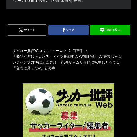
「JFA100周年表彰」の媒体賞を受賞。
ツイート
シェア
LINEで送る
サッカー批評Web
ニュース
注目選手
「飛びすぎじゃない？」ドイツ挑戦中のFW町野修斗の“尋常じゃな
いジャンプ力”写真が話題！「忍者からムササビに転生しとるて笑」
「合成に見えたw」との声