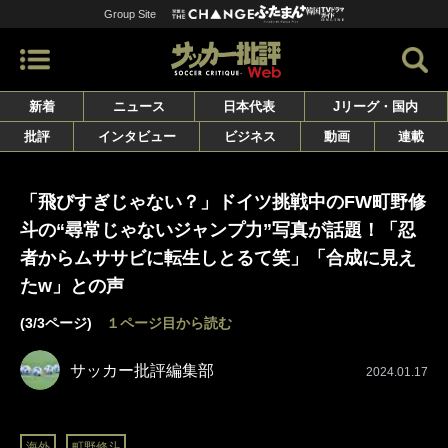
Group Site
新着
ニュース
日本代表
Jリーグ・国内
批評
インタビュー
ビジネス
動画
連載
「飛びすぎじゃない？」ドイツ挑戦中のFW町野修
斗の“尋常じゃないジャンプ力”写真が話題！「忍
者からムササビに転生しとるて笑」「合成に見え
たw」との声
(3/3ページ)
１ページ目から読む
サッカー批評編集部
2024.01.17
海外
町野修斗