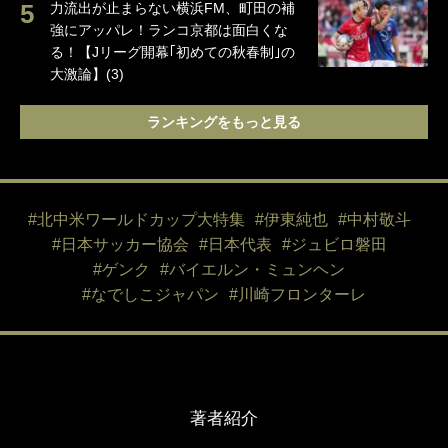
力流出が止まらない横浜FM、町田の補
強にアッパレ！ランコ京都は面白くな
る！【Jリーグ開幕｢初めての秋春制｣の
大激論】(3)
ランキングをもっと見る
#北中米ワールドカップ大特集
#伊東純也
#中村敬斗
#日本サッカー協会
#日本代表
#ジュビロ磐田
#ゲンク
#バイエルン・ミュンヘン
#なでしこジャパン
#川崎フロンターレ
著者紹介