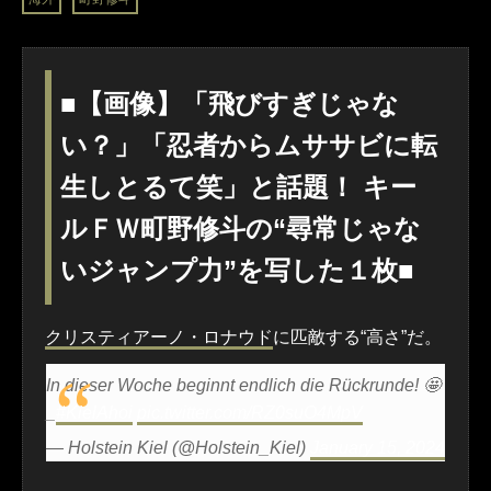
■【画像】「飛びすぎじゃな
い？」「忍者からムササビに転
生しとるて笑」と話題！ キー
ルＦＷ町野修斗の“尋常じゃな
いジャンプ力”を写した１枚■
クリスティアーノ・ロナウド
に匹敵する“高さ”だ。
In dieser Woche beginnt endlich die Rückrunde! 🤩
_
#KielAhoi
pic.twitter.com/RZ0suO4MpV
— Holstein Kiel (@Holstein_Kiel)
January 15, 2024