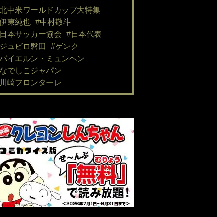
#北中米ワールドカップ大特集
#伊東純也
#中村敬斗
#日本サッカー協会
#日本代表
#ジュビロ磐田
#ゲンク
#バイエルン・ミュンヘン
#なでしこジャパン
#川崎フロンターレ