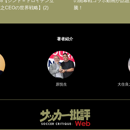
8【シント＝トロイデン立
の開幕戦コラボ動画が話題
之CEOの世界戦略】(2)
騰！
著者紹介
原悦生
大住良之／