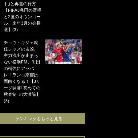
ト｣と再選の行方
海の夕日”新アウェ
【FIFA3兆円の野望
イユニに大反響｢か
と2度のオウンゴー
っこよすぎ｣｢革新
ル、来年3月の会長
的｣｢ソソられる！｣
選】(3)
｢お土産最高すぎ
チョウ・キジェ就
笑｣｢どうやって入
任レッズの吉凶、
手？｣ブライトン帰
主力流出が止まら
還の三笘薫、同僚
ない横浜FM、町田
に“ポケカ”をプレゼ
の補強にアッパ
ント！｢薫の笑顔見
レ！ランコ京都は
れてよかった｣｢大
面白くなる！【Jリ
喜びのリュテル可
ーグ開幕｢初めての
愛すぎ｣
秋春制｣の大激論】
(3)
ランキングをも
ランキングをもっと見る