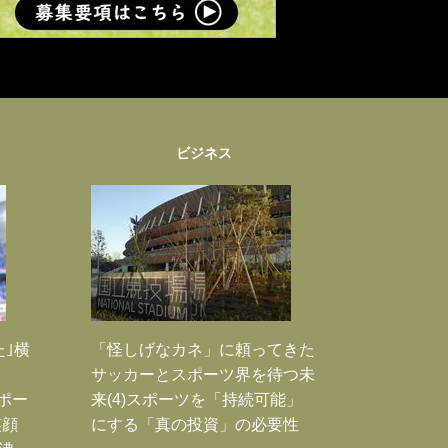
ビジネス
た｣横
「怪しげなカネ」に頼ってきた
サッカーとスポーツ界を待つ未
Jポー
来(4)スポーツを「持続可能」
笑顔
にする「真の投資」の必要性