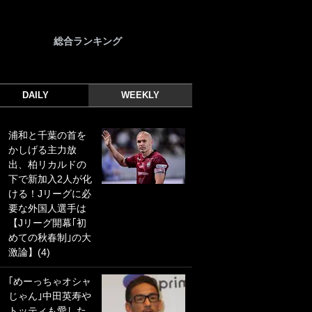
総合ランキング
DAILY
WEEKLY
浦和と千葉の首を
｢光の速さじゃん｣
かしげる主力放
｢えっぐいミドル｣
出、柏リカルドの
ドイツ名門移籍の
下で新加入2人が化
日本代表23歳ボラ
ける！Jリーグに必
ンチ、移籍後初ゴ
要な外国人選手は
ールに驚愕！｢見た
【Jリーグ開幕｢初
事ないシュートや｣
めての秋春制｣の大
｢聡がどんどん遠く
激論】(4)
なっていく」
｢めーっちゃオシャ
｢誰が止めれんねん
じゃん｣中田英寿や
w｣フェイエ上田綺
トッティも愛した
世の“神コース”弾丸