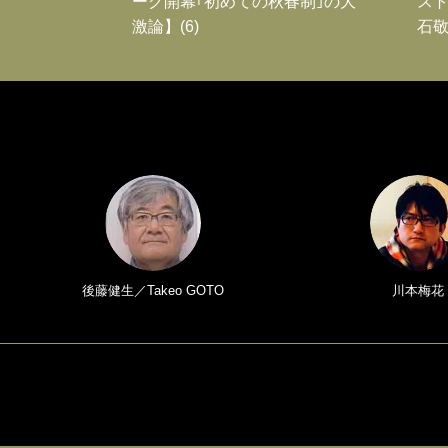
ーグ開幕｢初めての秋春制｣の大
スト
激論】(6)
石敬
後藤健生／Takeo GOTO
川本梅花