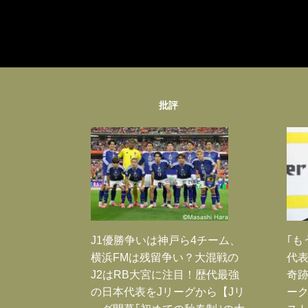
批評
J1優勝争いは神戸ら4チーム、
｢も
横浜FMは残留争い？大混戦の
代表
J2はRB大宮に注目！歴代最強
奇
の日本代表をJリーグから【Jリ
ー