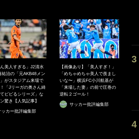
ん美人すぎる」J2清水
【画像あり】「美人すぎ！」
橋祐治の「元AKB48メン
「めちゃめちゃ美人で羨まし
」がスタジアム来場で
いな〜」横浜FC小川航基が
！「Jリーガの奥さん綺
「来場した妻」の前で圧巻の
てビビるシリーズ」な
逆転２ゴール！
ン驚き【人気記事】
サッカー批評編集部
サッカー批評編集部