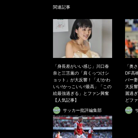
関連記事
「身長差がいい感じ」川口春
「奥さ
奈と三笘薫の「肩くっつけシ
DF高
ョット」が大反響！「え!かわ
バー妻
いい!かっこいい!最高」「この
大反響
絵最強過ぎる」とファン興奮
麗過ぎ
【人気記事】
どファ
サッカー批評編集部