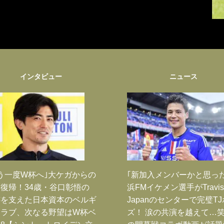
インタビュー
ニュース
う一度W杯へ｣大ケガからの
｢新加入メンバーかと思っ
復帰！34歳・谷口彰悟の
浜FMイケメン選手がTravis
跡を支えた日本資本のベルギ
Japanのセンターで完璧T
クラブ、次なる野望はW杯ベ
ズ！ 涙の共演を越えて…