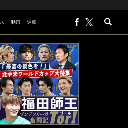
ス
動画
連載
熊崎敬の「路地から始まる処世術」
下田恒幸の「10倍面白くなるサッカー中継の見方」
サッカー批評PHOTOギャラリー「ピッチの焦点」
後藤健生の「蹴球放浪記」
原悦生PHOTOギャラリー「サッカー遠近」
「だれかに言いたくなる記録」
福田師王「ブンデスリーガ奮闘記 Tor!」
大住良之の「この世界のコーナーエリアから」