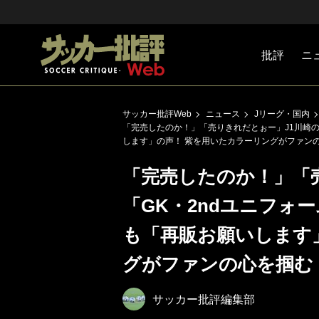
批評
ニ
Jリーグ
戦術
注目選手
海外サッ
監督
マネー
チームマ
日本代表
サッカー批評Web
ニュース
Jリーグ・国内
「完売したのか！」「売りきれだとぉー」J1川崎の
します」の声！ 紫を用いたカラーリングがファン
「完売したのか！」「
「GK・2ndユニフォ
も「再販お願いします
グがファンの心を掴む
サッカー批評編集部