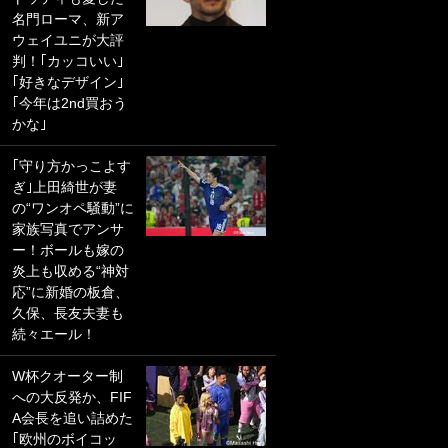
名門ローマ、新ア
PKにイタリア代表
ウェイユニが大評
GKも成す術なし！
判！｢カッコいい｣
｢ノーチャンスすぎ
｢好きなデザイン｣
るわ｣｢綺世のPKの
｢今年は2nd買おう
上手さは世界屈指
かな｣
かも｣
｢守り方かっこよす
｢また敬斗が魚に
ぎ｣上田綺世が妻
笑｣菅原由勢がW杯
の“ワンオペ騒動”に
戦士の夏休み秘蔵
家族写真でアンサ
ショット公開！ 川
ー！ボールも嫁の
口春奈と結婚のモ
炎上も収める“神対
テ男も登場で｢写真
応”に新婚の板倉、
全部楽しそう｣｢タ
久保、長友夫妻も
ケの水中かわいす
続々エール！
ぎる」
W杯クオーター制
｢セカンドで決まり
への大反発か、FIF
だな｣19歳の日本代
A会長を追い詰めた
表MFが加入したス
｢欧州のボイコッ
ペイン名門、“地中