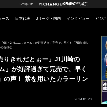
Group Site
ュース
日本代表
Jリーグ・国内
インタビュー
ビジネ
・国内
カー
ネジメント
Jリーグ・国内
戦術
注目選手
海外サッカー
監督
マネー
チームマネジメント
日本代表
「GK・2ndユニフォーム」が好評過ぎて完売で、早くも「再販お願い
の心を掴む
売りきれだとぉー」J1川崎の
ーム」が好評過ぎて完売で、早く
」の声！ 紫を用いたカラーリン
2024.01.28