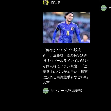
原壮史
「鮮やか〜！ダブル股抜
き！」遠藤航→南野拓実の新
旧リバプールラインでの鮮や
か同点弾にファン興奮！「遠
藤選手のパスがエモい！確実
に決める南野選手もすごい!!」
の声
サッカー批評編集部