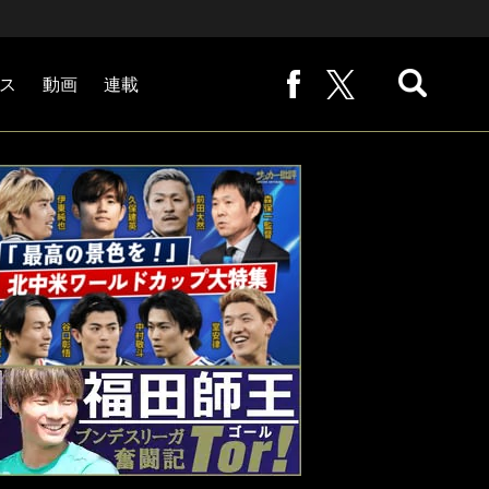
ス
動画
連載
熊崎敬の「路地から始まる処世術」
下田恒幸の「10倍面白くなるサッカー中継の見方」
サッカー批評PHOTOギャラリー「ピッチの焦点」
後藤健生の「蹴球放浪記」
原悦生PHOTOギャラリー「サッカー遠近」
「だれかに言いたくなる記録」
福田師王「ブンデスリーガ奮闘記 Tor!」
大住良之の「この世界のコーナーエリアから」