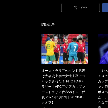
ツイート
関連記事
オーストラリアvsインド代表
「やっ
は大会史上初の女性主審にジ
くりで
ャッジされた！ PHOTOギャ
カップ
ラリー【AFCアジアカップ オ
ァン仰
ーストラリア代表vsインド代
ボス出
表 2024年1月13日 20:30キッ
た！」
クオフ】
うなフ
声