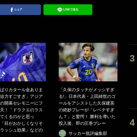
シェア
LINEで送る
ぱりカタール金ありま
「久保のタッチがメッシすぎ
迫力すごすぎ」アジア
る!」日本代表・上田綺世のゴ
の開幕セレモニーにフ
ールをアシストした久保建英
天！「ドラクエのラス
の絶妙プレーが「レベチすぎ
てくるのかと思っ
ん？」と驚愕！ 勝利を導いた
「目がおかしくなりそ
投入後、即の圧巻プレー
ラッシュ効果」などの
サッカー批評編集部