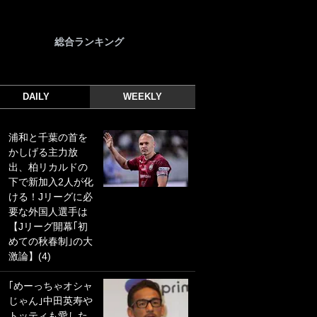
総合ランキング
DAILY
WEEKLY
浦和と千葉の首を
｢光の速さじゃん｣
かしげる主力放
｢えっぐいミドル｣
出、柏リカルドの
ドイツ名門移籍の
下で新加入2人が化
日本代表23歳ボラ
ける！Jリーグに必
ンチ、移籍後初ゴ
要な外国人選手は
ールに驚愕！｢見た
【Jリーグ開幕｢初
事ないシュートや｣
めての秋春制｣の大
｢聡がどんどん遠く
激論】(4)
なっていく」
｢めーっちゃオシャ
｢誰が止めれんねん
じゃん｣中田英寿や
w｣フェイエ上田綺
トッティも愛した
世の“神コース”弾丸