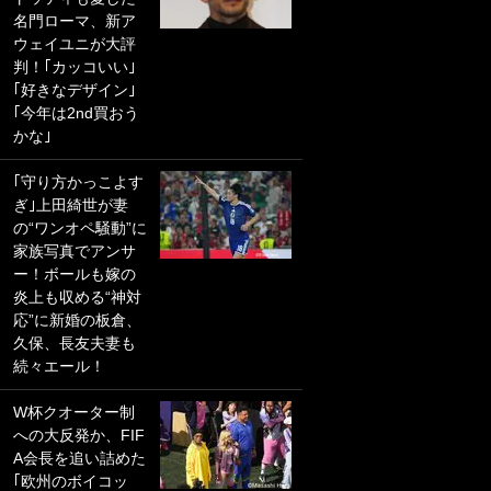
名門ローマ、新ア
PKにイタリア代表
ウェイユニが大評
GKも成す術なし！
判！｢カッコいい｣
｢ノーチャンスすぎ
｢好きなデザイン｣
るわ｣｢綺世のPKの
｢今年は2nd買おう
上手さは世界屈指
かな｣
かも｣
｢守り方かっこよす
｢また敬斗が魚に
ぎ｣上田綺世が妻
笑｣菅原由勢がW杯
の“ワンオペ騒動”に
戦士の夏休み秘蔵
家族写真でアンサ
ショット公開！ 川
ー！ボールも嫁の
口春奈と結婚のモ
炎上も収める“神対
テ男も登場で｢写真
応”に新婚の板倉、
全部楽しそう｣｢タ
久保、長友夫妻も
ケの水中かわいす
続々エール！
ぎる」
W杯クオーター制
｢セカンドで決まり
への大反発か、FIF
だな｣19歳の日本代
A会長を追い詰めた
表MFが加入したス
｢欧州のボイコッ
ペイン名門、“地中