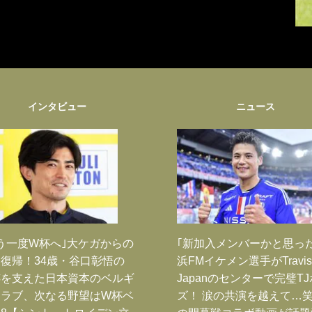
インタビュー
ニュース
う一度W杯へ｣大ケガからの
｢新加入メンバーかと思っ
復帰！34歳・谷口彰悟の
浜FMイケメン選手がTravis
跡を支えた日本資本のベルギ
Japanのセンターで完璧T
クラブ、次なる野望はW杯ベ
ズ！ 涙の共演を越えて…