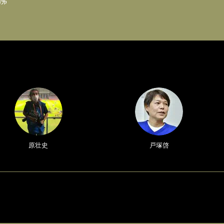
沸
原壮史
戸塚啓