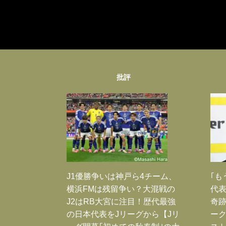
批評
J1優勝争いは神戸ら4チーム、
｢も
横浜FMは残留争い？大混戦の
代表
J2はRB大宮に注目！歴代最強
奇
の日本代表をJリーグから【Jリ
ー