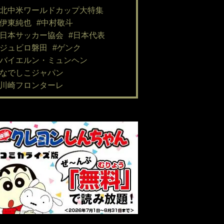
#北中米ワールドカップ大特集
#伊東純也
#中村敬斗
#日本サッカー協会
#日本代表
#ジュビロ磐田
#ゲンク
#バイエルン・ミュンヘン
#なでしこジャパン
#川崎フロンターレ