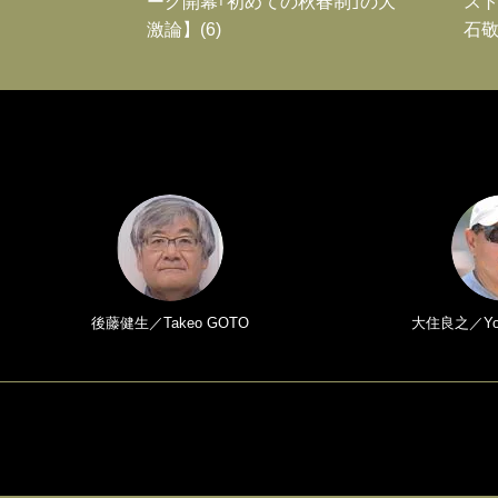
ーグ開幕｢初めての秋春制｣の大
スト
激論】(6)
石敬
後藤健生／Takeo GOTO
大住良之／Yosh