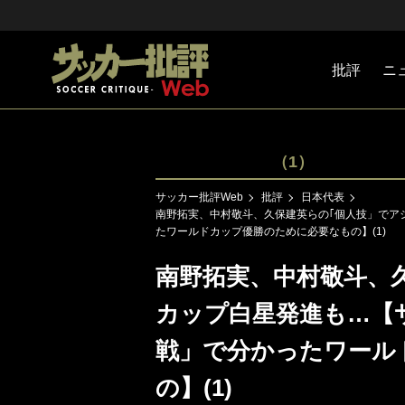
批評
ニ
Jリーグ
戦術
注目選手
海外サッ
監督
マネー
チームマ
日本代表
（1）
サッカー批評Web
批評
日本代表
南野拓実、中村敬斗、久保建英らの｢個人技」でア
たワールドカップ優勝のために必要なもの】(1)
南野拓実、中村敬斗、
カップ白星発進も…【
戦」で分かったワール
の】(1)