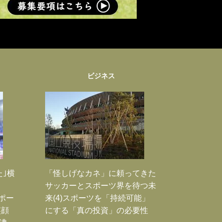
ビジネス
た｣横
「怪しげなカネ」に頼ってきた
サッカーとスポーツ界を待つ未
Jポー
来(4)スポーツを「持続可能」
笑顔
にする「真の投資」の必要性