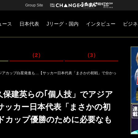
Group Site
ュース
日本代表
Jリーグ・国内
インタビュー
ビジネ
・国内
カー
ネジメント
Jリーグ・国内
戦術
注目選手
海外サッカー
監督
マネー
チームマネジメント
日本代表
（2）
（3）
ジアカップ白星発進も…【サッカー日本代表「まさかの初戦」で分かっ
久保建英らの｢個人技」でアジア
サッカー日本代表「まさかの初
ドカップ優勝のために必要なも