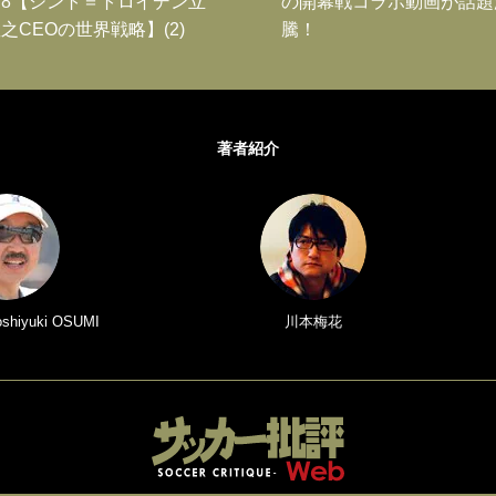
8【シント＝トロイデン立
の開幕戦コラボ動画が話題
之CEOの世界戦略】(2)
騰！
著者紹介
iyuki OSUMI
川本梅花