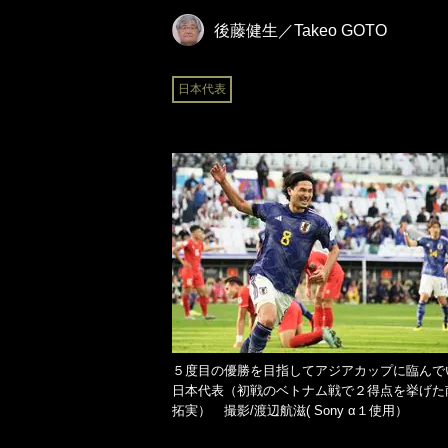
後藤健生／Takeo GOTO
日本代表
５度目の優勝を目指してアジアカップに臨んで
日本代表（初戦のベトナム戦で２得点を挙げた
拓実） 撮影/渡辺航滋( Sony α１使用）