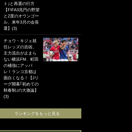
ト｣と再選の行方
海の夕日”新アウェ
【FIFA3兆円の野望
イユニに大反響｢か
と2度のオウンゴー
っこよすぎ｣｢革新
ル、来年3月の会長
的｣｢ソソられる！｣
選】(3)
｢お土産最高すぎ
チョウ・キジェ就
笑｣｢どうやって入
任レッズの吉凶、
手？｣ブライトン帰
主力流出が止まら
還の三笘薫、同僚
ない横浜FM、町田
に“ポケカ”をプレゼ
の補強にアッパ
ント！｢薫の笑顔見
レ！ランコ京都は
れてよかった｣｢大
面白くなる！【Jリ
喜びのリュテル可
ーグ開幕｢初めての
愛すぎ｣
秋春制｣の大激論】
(3)
ランキングをも
ランキングをもっと見る