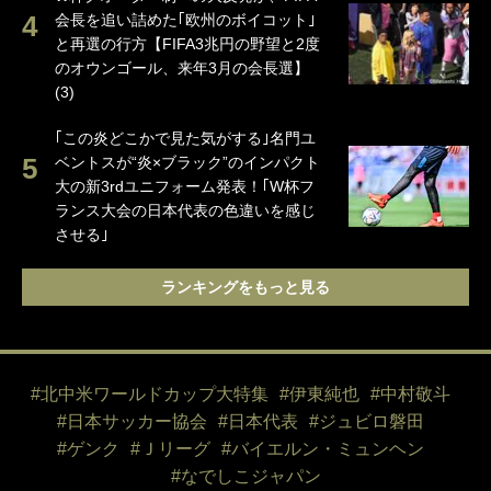
会長を追い詰めた｢欧州のボイコット｣
と再選の行方【FIFA3兆円の野望と2度
のオウンゴール、来年3月の会長選】
(3)
｢この炎どこかで見た気がする｣名門ユ
ベントスが“炎×ブラック”のインパクト
大の新3rdユニフォーム発表！｢W杯フ
ランス大会の日本代表の色違いを感じ
させる｣
ランキングをもっと見る
#北中米ワールドカップ大特集
#伊東純也
#中村敬斗
#日本サッカー協会
#日本代表
#ジュビロ磐田
#ゲンク
#Ｊリーグ
#バイエルン・ミュンヘン
#なでしこジャパン