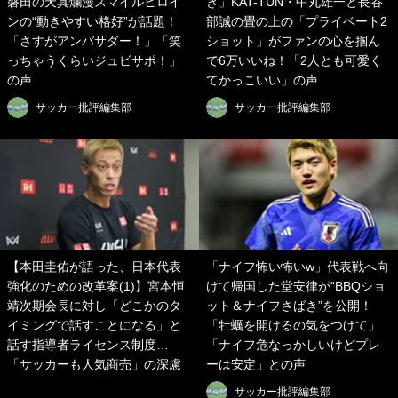
磐田の天真爛漫スマイルヒロイ
ぎ」KAT-TUN・中丸雄一と長谷
ンの“動きやすい格好”が話題！
部誠の畳の上の「プライベート2
「さすがアンバサダー！」「笑
ショット」がファンの心を掴ん
っちゃうくらいジュビサポ！」
で6万いいね！「2人とも可愛く
の声
てかっこいい」の声
サッカー批評編集部
サッカー批評編集部
【本田圭佑が語った、日本代表
「ナイフ怖い怖いw」代表戦へ向
強化のための改革案(1)】宮本恒
けて帰国した堂安律が“BBQショ
靖次期会長に対し「どこかのタ
ット＆ナイフさばき”を公開！
イミングで話すことになる」と
「牡蠣を開けるの気をつけて」
話す指導者ライセンス制度…
「ナイフ危なっかしいけどプレ
「サッカーも人気商売」の深慮
ーは安定」との声
サッカー批評編集部