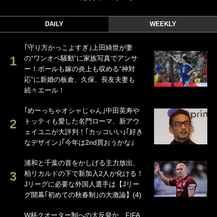
DAILY
WEEKLY
｢守り方かっこよすぎ｣上田綺世が妻
の“ワンオペ騒動”に家族写真でアンサ
ー！ボールも嫁の炎上も収める“神対
応”に新婚の板倉、久保、長友夫妻も
続々エール！
｢めーっちゃオシャじゃん｣中田英寿や
トッティも愛した名門ローマ、新アウ
ェイユニが大評判！｢カッコいい｣｢好き
なデザイン｣｢今年は2nd買おうかな｣
浦和と千葉の首をかしげる主力放出、
柏リカルドの下で新加入2人が化ける！
Jリーグに必要な外国人選手は【Jリー
グ開幕｢初めての秋春制｣の大激論】(4)
W杯クオーター制への大反発か、FIFA