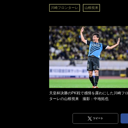
川崎フロンターレ
山根視来
天皇杯決勝のPK戦で感情を露わにした川崎フ
ターレの山根視来 撮影：中地拓也
ツイート