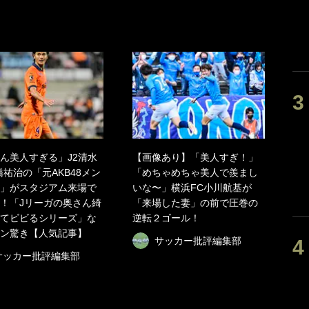
ん美人すぎる」J2清水
【画像あり】「美人すぎ！」
橋祐治の「元AKB48メン
「めちゃめちゃ美人で羨まし
」がスタジアム来場で
いな〜」横浜FC小川航基が
！「Jリーガの奥さん綺
「来場した妻」の前で圧巻の
てビビるシリーズ」な
逆転２ゴール！
ン驚き【人気記事】
サッカー批評編集部
サッカー批評編集部