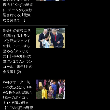
復活！“King”の帰還
PKにイタリア代表
に｢チームから大歓
GKも成す術なし！
迎されてる｣｢元気
｢ノーチャンスすぎ
な姿見れて…｣
るわ｣｢綺世のPKの
上手さは世界屈指
新会社の背後に見
かも｣
え隠れするトラン
プと巨大ファンド
｢また敬斗が魚に
の影、ルールすら
笑｣菅原由勢がW杯
歪める｢アメリカ
戦士の夏休み秘蔵
式｣【FIFA3兆円の
ショット公開！ 川
野望と2度のオウン
口春奈と結婚のモ
ゴール、来年3月の
テ男も登場で｢写真
会長選】(2)
全部楽しそう｣｢タ
ケの水中かわいす
W杯クオーター制
ぎる」
への大反発か、FIF
A会長を追い詰めた
｢セカンドで決まり
｢欧州のボイコッ
だな｣19歳の日本代
ト｣と再選の行方
表MFが加入したス
【FIFA3兆円の野望
ペイン名門、“地中