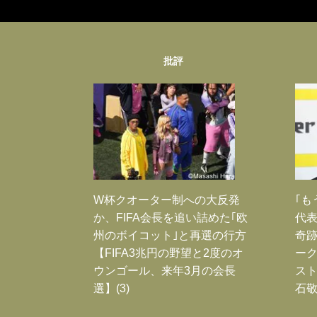
批評
W杯クオーター制への大反発
｢も
か、FIFA会長を追い詰めた｢欧
代表
州のボイコット｣と再選の行方
奇
【FIFA3兆円の野望と2度のオ
ー
ウンゴール、来年3月の会長
スト
選】(3)
石敬