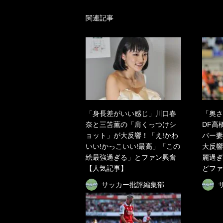
関連記事
「身長差がいい感じ」川口春
「奥さ
奈と三笘薫の「肩くっつけシ
DF高
ョット」が大反響！「え!かわ
バー妻
いい!かっこいい!最高」「この
大反響
絵最強過ぎる」とファン興奮
麗過ぎ
【人気記事】
どファ
サッカー批評編集部