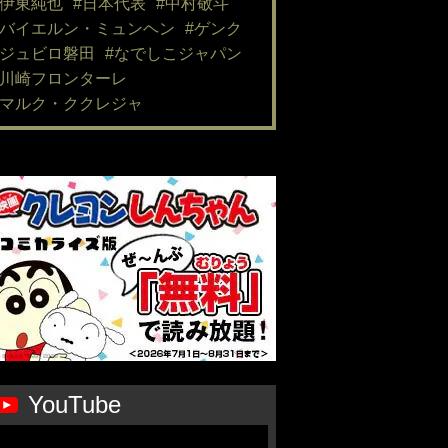
#伊東純也
#日本代表
#中村敬斗
#バイエルン・ミュンヘン
#ゲンク
#ジュビロ磐田
#なでしこジャパン
#川崎フロンターレ
#マルク・ククレジャ
YouTube