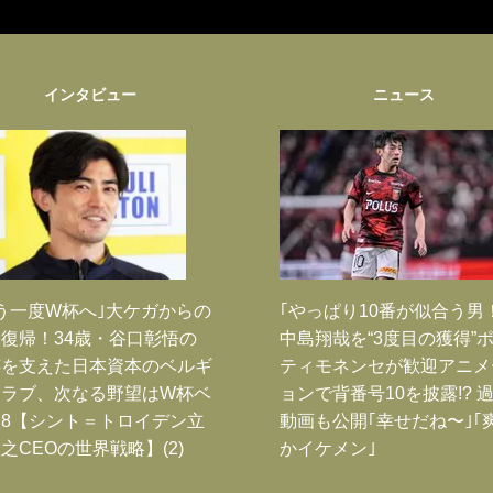
インタビュー
ニュース
う一度W杯へ｣大ケガからの
｢やっぱり10番が似合う男
復帰！34歳・谷口彰悟の
中島翔哉を“3度目の獲得”
跡を支えた日本資本のベルギ
ティモネンセが歓迎アニメ
クラブ、次なる野望はW杯ベ
ョンで背番号10を披露!? 
8【シント＝トロイデン立
動画も公開｢幸せだね〜｣｢
之CEOの世界戦略】(2)
かイケメン｣