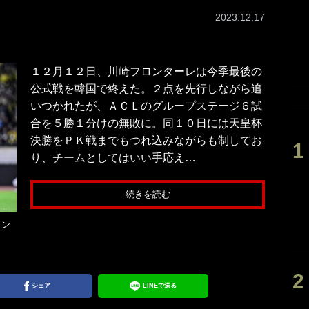
2023.12.17
１２月１２日、川崎フロンターレは今季最後の
公式戦を韓国で終えた。２点を先行しながら追
いつかれたが、ＡＣＬのグループステージ６試
合を５勝１分けの無敗に。同１０日には天皇杯
決勝をＰＫ戦までもつれ込みながらも制してお
り、チームとしてはいい手応え…
続きを読む
ロン
シェア
LINEで送る