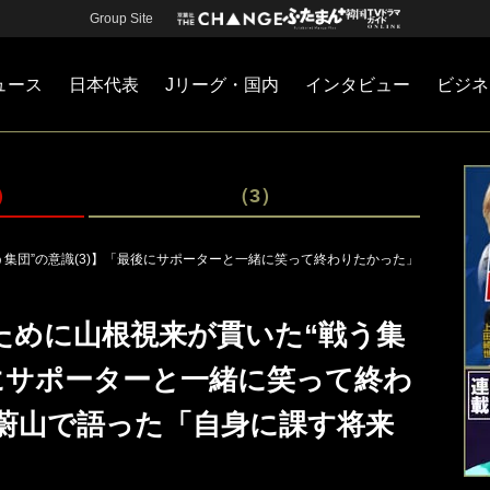
Group Site
ュース
日本代表
Jリーグ・国内
インタビュー
ビジネ
・国内
カー
ネジメント
Jリーグ・国内
戦術
注目選手
海外サッカー
監督
マネー
チームマネジメント
日本代表
）
（3）
集団”の意識(3)】「最後にサポーターと一緒に笑って終わりたかった」
ために山根視来が貫いた“戦う集
後にサポーターと一緒に笑って終わ
蔚山で語った「自身に課す将来