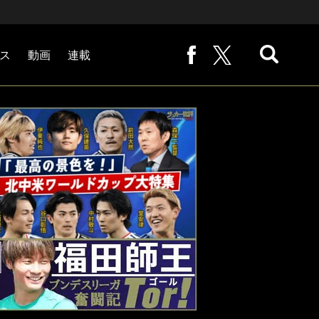
ス
動画
連載
熊崎敬の「路地から始まる処世術」
下田恒幸の「10倍面白くなるサッカー中継の見方」
サッカー批評PHOTOギャラリー「ピッチの焦点」
後藤健生の「蹴球放浪記」
原悦生PHOTOギャラリー「サッカー遠近」
「だれかに言いたくなる記録」
福田師王「ブンデスリーガ奮闘記 Tor!」
大住良之の「この世界のコーナーエリアから」