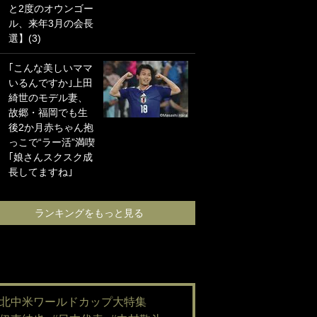
と2度のオウンゴー
海の夕日”新アウェ
ル、来年3月の会長
イユニに大反響｢か
選】(3)
っこよすぎ｣｢革新
的｣｢ソソられる！｣
｢こんな美しいママ
いるんですか｣上田
｢嫁さん美人すぎる
綺世のモデル妻、
て｣W杯で日本を沈
故郷・福岡でも生
めた“天敵FW”が結
後2か月赤ちゃん抱
婚！ 才色兼備の妻
っこで“ラー活”満喫
との挙式ショット
｢娘さんスクスク成
に｢セレソン妻の中
長してますね｣
で一番美人｣｢ミラ
ンダ･カーに似て
る｣
ランキングをもっと見る
ランキングをも
#北中米ワールドカップ大特集