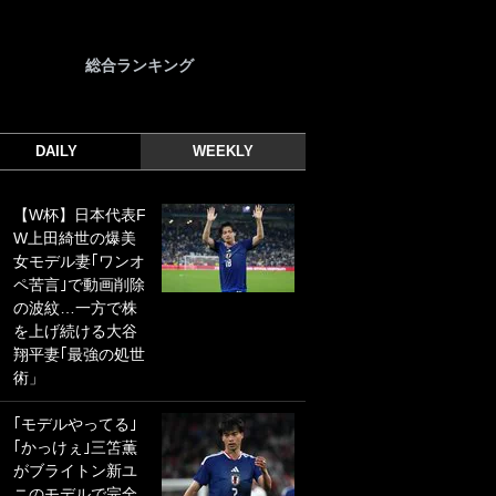
総合ランキング
DAILY
WEEKLY
【W杯】日本代表F
｢光の速さじゃん｣
W上田綺世の爆美
｢えっぐいミドル｣
女モデル妻｢ワンオ
ドイツ名門移籍の
ペ苦言｣で動画削除
日本代表23歳ボラ
の波紋…一方で株
ンチ、移籍後初ゴ
を上げ続ける大谷
ールに驚愕！｢見た
翔平妻｢最強の処世
事ないシュートや｣
術」
｢聡がどんどん遠く
なっていく」
｢モデルやってる｣
｢かっけぇ｣三笘薫
｢誰が止めれんねん
がブライトン新ユ
w｣フェイエ上田綺
ニのモデルで完全
世の“神コース”弾丸