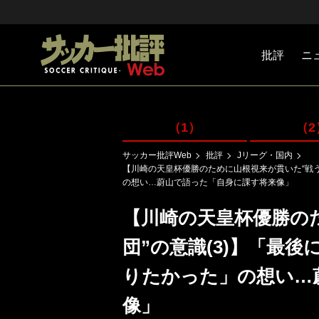
批評
ニ
Jリーグ
戦術
注目選手
海外サッ
監督
マネー
チームマ
日本代表
（1）
（2
サッカー批評Web
批評
Jリーグ・国内
【川崎の天皇杯優勝のために山根視来が貫いた“戦う
の想い…蔚山で語った「自身に課す将来像」
【川崎の天皇杯優勝の
団”の意識(3)】「最
りたかった」の想い…
像」