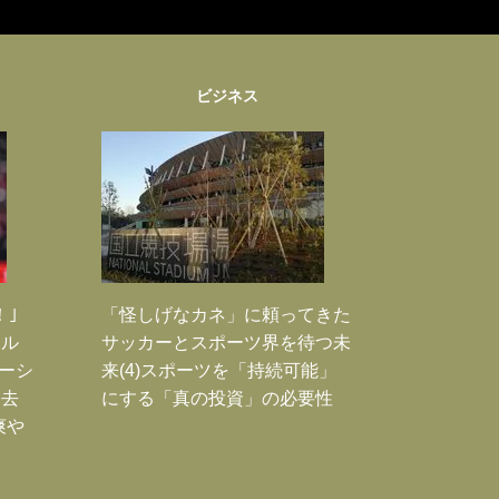
ビジネス
！｣
「怪しげなカネ」に頼ってきた
ポル
サッカーとスポーツ界を待つ未
ーシ
来(4)スポーツを「持続可能」
過去
にする「真の投資」の必要性
爽や