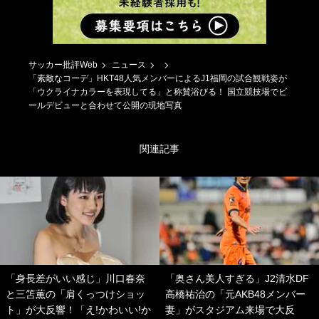
サッカー批評Web
ニュース
「素敵なコーデ」HKT48人気メンバーによるJ1福岡の試合観戦姿が
「ウクライナカラーを表現してる」と称賛浴びる！ 国立競技場でビ
ールデビューと合わせて公開の現地写真
関連記事
「身長差がいい感じ」川口春奈
「奥さん美人すぎる」J2清水DF
と三笘薫の「肩くっつけショッ
高橋祐治の「元AKB48メンバー
ト」が大反響！「え!かわいい!か
妻」がスタジアム来場で大反