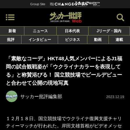
Group Site
新着
ニュース
日本代表
Jリーグ・国内
批評
インタビュー
ビジネス
動画
連載
「素敵なコーデ」HKT48人気メンバーによるJ1福
岡の試合観戦姿が「ウクライナカラーを表現して
る」と称賛浴びる！ 国立競技場でビールデビュー
と合わせて公開の現地写真
サッカー批評編集部
2023.12.19
１２月１８日、国立競技場でウクライナ復興支援チャリ
ティーマッチが行われた。岸田文雄首相がビデオメッセ