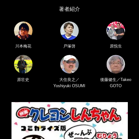
著者紹介
川本梅花
戸塚啓
原悦生
原壮史
大住良之／
後藤健生／Takeo
Yoshiyuki OSUMI
GOTO