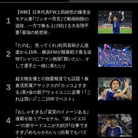
【W杯】日本代表FW上田綺世の爆美女
モデル妻｢ワンオペ苦言｣で動画削除の
波紋…一方で株を上げ続ける大谷翔平
妻｢最強の処世術」
｢たのむ。売ってくれ｣松田直樹さん急
逝から15年…横浜FMが開幕戦で着る追
悼Tシャツにファン熱望｢買いたい…そ
して選手と一緒に着たい｣
超大物女優との熱愛報道でも話題！板
倉滉所属アヤックスの｢カッコよすぎ
る｣黒×金の新アウェイユニに反響！｢こ
れは買い｣｢ここ10年でベスト｣
｢おしゃすぎる｣｢冨安のイメージある｣
連覇を狙うアーセナル、“淡いイエロ
ー”の新サードユニが大好評｢仕事でき
すぎ｣｢めちゃかわいい｣街着でもバズ