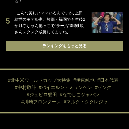
る！
｢こんな美しいママいるんですか｣上田
綺世のモデル妻、故郷・福岡でも生後2
か月赤ちゃん抱っこで“ラー活”満喫｢娘
さんスクスク成長してますね｣
ランキングをもっと見る
#北中米ワールドカップ大特集
#伊東純也
#日本代表
#中村敬斗
#バイエルン・ミュンヘン
#ゲンク
#ジュビロ磐田
#なでしこジャパン
#川崎フロンターレ
#マルク・ククレジャ