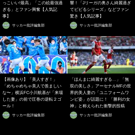
っこいい!最高」「この絵最強過
響！「Jリーガの奥さん綺麗過ぎ
ぎる」とファン興奮【人気記
てビビるシリーズ」などファン
事】
驚き【人気記事】
サッカー批評編集部
サッカー批評編集部
【画像あり】「美人すぎ！」
「ほんまに綺麗すぎる…」「無
「めちゃめちゃ美人で羨ましい
双の美しさ」アーセナルMFの世
な〜」横浜FC小川航基が「来場
界的美人妻の「ユニフォームワ
した妻」の前で圧巻の逆転２ゴ
ンピ姿」が話題に！ 「勝利の女
ール！
神」と称えられた衝撃的投稿
サッカー批評編集部
サッカー批評編集部