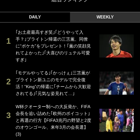
DAILY
WEEKLY
｢お土産最高すぎ笑｣｢どうやって入
手？｣ブライトン帰還の三笘薫、同僚
に“ポケカ”をプレゼント！｢薫の笑顔見
れてよかった｣｢大喜びのリュテル可愛
すぎ｣
｢モデルやってる｣｢かっけぇ｣三笘薫が
ブライトン新ユニのモデルで完全復
活！“King”の帰還に｢チームから大歓迎
されてる｣｢元気な姿見れて…｣
W杯クオーター制への大反発か、FIFA
会長を追い詰めた｢欧州のボイコット｣
と再選の行方【FIFA3兆円の野望と2度
のオウンゴール、来年3月の会長選】
(3)