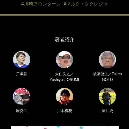
#川崎フロンターレ
#マルク・ククレジャ
著者紹介
戸塚啓
大住良之／
後藤健生／Takeo
Yoshiyuki OSUMI
GOTO
原悦生
川本梅花
原壮史