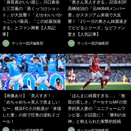
「身長差がいい感じ」川口春奈
「奥さん美人すぎる」J2清水DF
と三笘薫の「肩くっつけショッ
高橋祐治の「元AKB48メンバー
ト」が大反響！「え!かわいい!か
妻」がスタジアム来場で大反
っこいい!最高」「この絵最強過
響！「Jリーガの奥さん綺麗過ぎ
ぎる」とファン興奮【人気記
てビビるシリーズ」などファン
事】
驚き【人気記事】
サッカー批評編集部
サッカー批評編集部
【画像あり】「美人すぎ！」
「ほんまに綺麗すぎる…」「無
「めちゃめちゃ美人で羨ましい
双の美しさ」アーセナルMFの世
な〜」横浜FC小川航基が「来場
界的美人妻の「ユニフォームワ
した妻」の前で圧巻の逆転２ゴ
ンピ姿」が話題に！ 「勝利の女
ール！
神」と称えられた衝撃的投稿
サッカー批評編集部
サッカー批評編集部