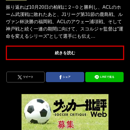
振り返れば10月20日の柏戦に２−０と勝利し、ACLのホ
ーム武漢戦に敗れたあと、J1リーグ第31節の鹿島戦、ル
ヴァン杯決勝の福岡戦、ACLのアウェー浦項戦、そして
神戸戦と続く一連の期間に向けて、スコルジャ監督は”運
命を変えるシリーズ”として選手にも伝え…
続きを読む
ツイート
シェア
LINEで送る