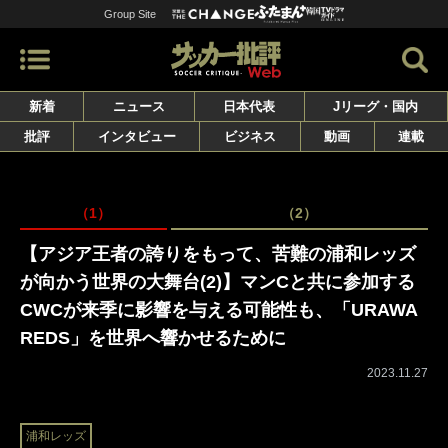
Group Site
新着
ニュース
日本代表
Jリーグ・国内
批評
インタビュー
ビジネス
動画
連載
（1）
（2）
【アジア王者の誇りをもって、苦難の浦和レッズ
が向かう世界の大舞台(2)】マンCと共に参加する
CWCが来季に影響を与える可能性も、「URAWA
REDS」を世界へ響かせるために
2023.11.27
浦和レッズ