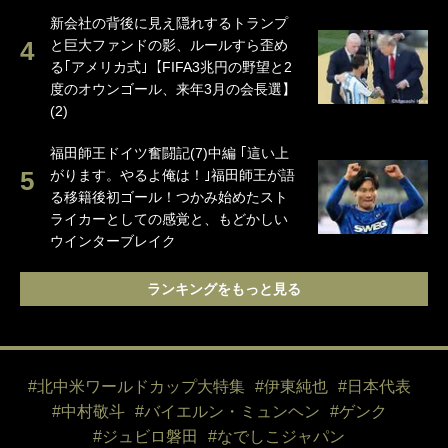
新会社の背後に見え隠れするトランプ
と巨大ファンドの影、ルールすら歪め
る｢アメリカ式｣【FIFA3兆円の野望と2
度のオウンゴール、来年3月の会長選】
(2)
福田師王ドイツ奮闘記(7)中編 ｢這い上
がります。やるよ俺は！｣福田師王が語
る移籍後初ゴール！つかみ始めたスト
ライカーとしての感覚と、もどかしい
ウインターブレイク
ランキングをもっと見る
#北中米ワールドカップ大特集
#伊東純也
#日本代表
#中村敬斗
#バイエルン・ミュンヘン
#ゲンク
#ジュビロ磐田
#なでしこジャパン