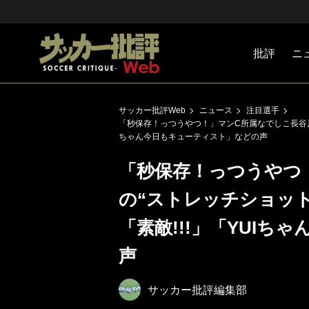
批評
ニ
Jリーグ
戦術
注目選手
海外サッ
監督
マネー
チームマ
日本代表
サッカー批評Web
ニュース
注目選手
「秒保存！っつうやつ！」マンC所属なでしこ長谷川唯
ちゃん今日もキューティスト」などの声
「秒保存！っつうやつ
の“ストレッチショッ
「素敵!!!」「YUI
声
サッカー批評編集部