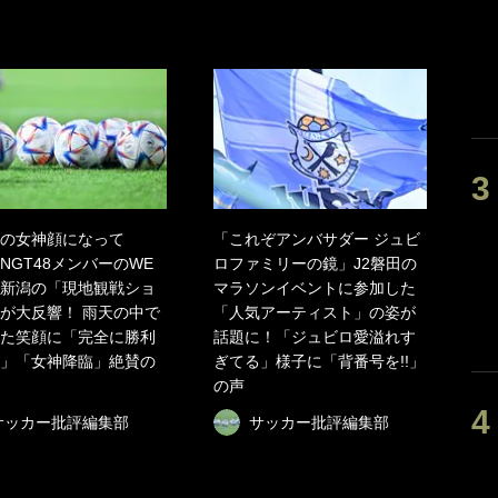
の女神顔になって
「これぞアンバサダー ジュビ
NGT48メンバーのWE
ロファミリーの鏡」J2磐田の
新潟の「現地観戦ショ
マラソンイベントに参加した
が大反響！ 雨天の中で
「人気アーティスト」の姿が
た笑顔に「完全に勝利
話題に！「ジュビロ愛溢れす
」「女神降臨」絶賛の
ぎてる」様子に「背番号を!!」
の声
サッカー批評編集部
サッカー批評編集部