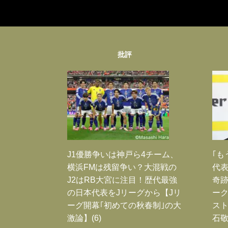
批評
J1優勝争いは神戸ら4チーム、
｢も
横浜FMは残留争い？大混戦の
代表
J2はRB大宮に注目！歴代最強
奇
の日本代表をJリーグから【Jリ
ー
ーグ開幕｢初めての秋春制｣の大
スト
激論】(6)
石敬