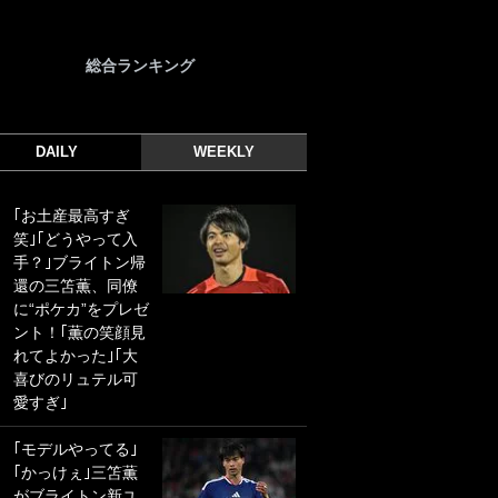
総合ランキング
DAILY
WEEKLY
｢お土産最高すぎ
｢光の速さじゃん｣
笑｣｢どうやって入
｢えっぐいミドル｣
手？｣ブライトン帰
ドイツ名門移籍の
還の三笘薫、同僚
日本代表23歳ボラ
に“ポケカ”をプレゼ
ンチ、移籍後初ゴ
ント！｢薫の笑顔見
ールに驚愕！｢見た
れてよかった｣｢大
事ないシュートや｣
喜びのリュテル可
｢聡がどんどん遠く
愛すぎ｣
なっていく」
｢モデルやってる｣
｢誰が止めれんねん
｢かっけぇ｣三笘薫
w｣フェイエ上田綺
がブライトン新ユ
世の“神コース”弾丸