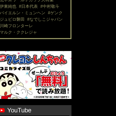
#伊東純也
#日本代表
#中村敬斗
#バイエルン・ミュンヘン
#ゲンク
#ジュビロ磐田
#なでしこジャパン
#川崎フロンターレ
#マルク・ククレジャ
YouTube