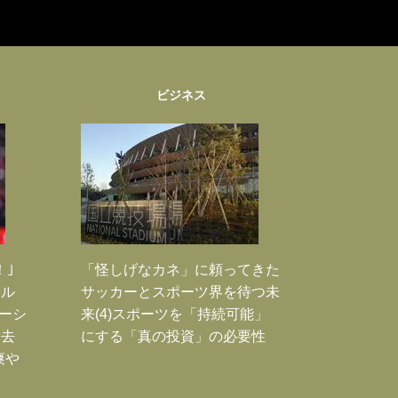
ビジネス
！｣
「怪しげなカネ」に頼ってきた
ポル
サッカーとスポーツ界を待つ未
ーシ
来(4)スポーツを「持続可能」
過去
にする「真の投資」の必要性
爽や