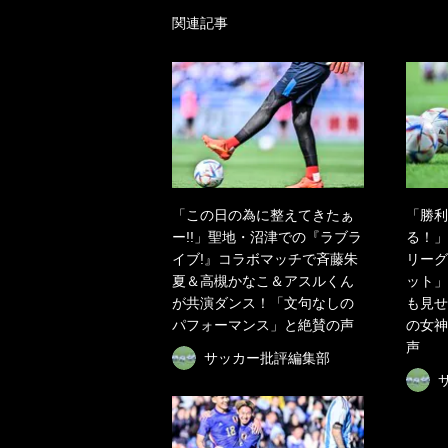
関連記事
「この日の為に整えてきたぁ
「勝利
ー!!」聖地・沼津での『ラブラ
る！」
イブ!』コラボマッチで斉藤朱
リーグ
夏＆高槻かなこ＆アスルくん
ット」
が共演ダンス！「文句なしの
も見せ
パフォーマンス」と絶賛の声
の女神
声
サッカー批評編集部