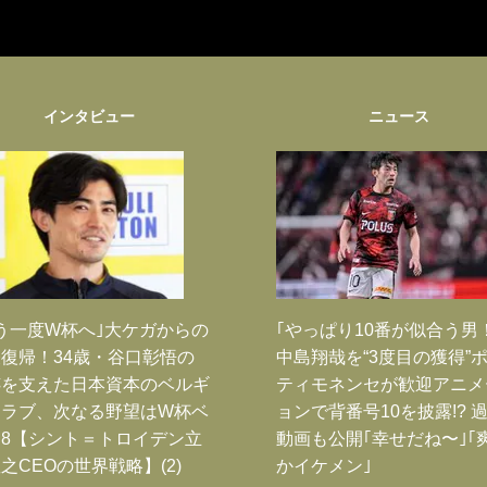
インタビュー
ニュース
う一度W杯へ｣大ケガからの
｢やっぱり10番が似合う男
復帰！34歳・谷口彰悟の
中島翔哉を“3度目の獲得”
跡を支えた日本資本のベルギ
ティモネンセが歓迎アニメ
クラブ、次なる野望はW杯ベ
ョンで背番号10を披露!? 
8【シント＝トロイデン立
動画も公開｢幸せだね〜｣｢
之CEOの世界戦略】(2)
かイケメン｣