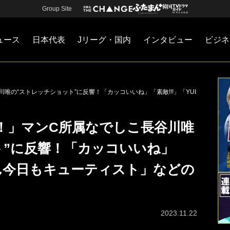
Group Site
ュース
日本代表
Jリーグ・国内
インタビュー
ビジネ
・国内
カー
ネジメント
Jリーグ・国内
戦術
注目選手
海外サッカー
監督
マネー
チームマネジメント
日本代表
の“ストレッチショット”に反響！「カッコいいね」「素敵!!!」「YUI
！」マンC所属なでしこ長谷川唯
ト”に反響！「カッコいいね」
ちゃん今日もキューティスト」などの
2023.11.22