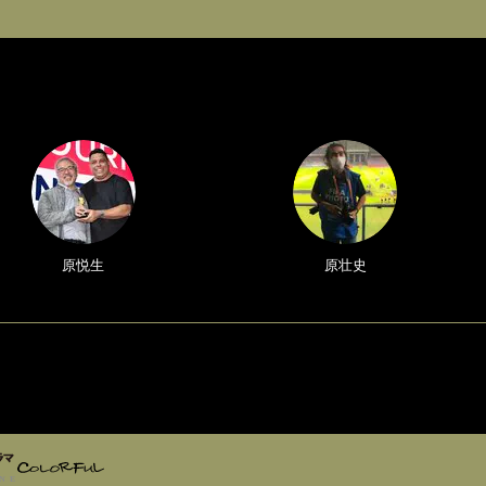
原悦生
原壮史