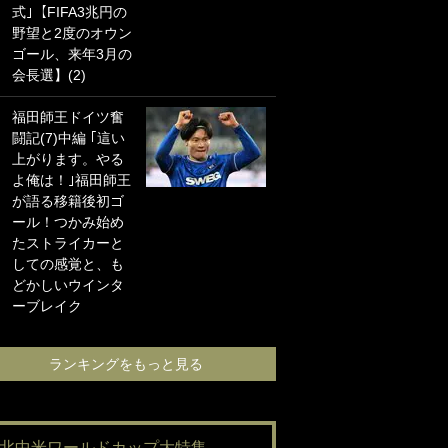
式｣【FIFA3兆円の
海の夕日”新アウェ
野望と2度のオウン
イユニに大反響｢か
ゴール、来年3月の
っこよすぎ｣｢革新
会長選】(2)
的｣｢ソソられる！｣
福田師王ドイツ奮
｢嫁さん美人すぎる
闘記(7)中編 ｢這い
て｣W杯で日本を沈
上がります。やる
めた“天敵FW”が結
よ俺は！｣福田師王
婚！ 才色兼備の妻
が語る移籍後初ゴ
との挙式ショット
ール！つかみ始め
に｢セレソン妻の中
たストライカーと
で一番美人｣｢ミラ
しての感覚と、も
ンダ･カーに似て
どかしいウインタ
る｣
ーブレイク
ランキングをも
ランキングをもっと見る
#北中米ワールドカップ大特集