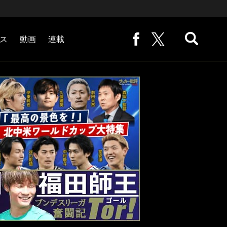
ス
動画
連載
熊崎敬の「路地から始まる処世術」
下田恒幸の「10倍面白くなるサッカー中継の見方」
サッカー批評PHOTOギャラリー「ピッチの焦点」
後藤健生の「蹴球放浪記」
原悦生PHOTOギャラリー「サッカー遠近」
「だれかに言いたくなる記録」
福田師王「ブンデスリーガ奮闘記 Tor!」
大住良之の「この世界のコーナーエリアから」