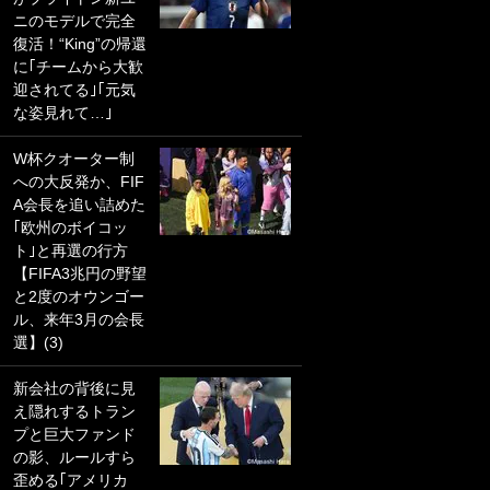
ニのモデルで完全
PKにイタリア代表
復活！“King”の帰還
GKも成す術なし！
に｢チームから大歓
｢ノーチャンスすぎ
迎されてる｣｢元気
るわ｣｢綺世のPKの
な姿見れて…｣
上手さは世界屈指
かも｣
W杯クオーター制
への大反発か、FIF
｢また敬斗が魚に
A会長を追い詰めた
笑｣菅原由勢がW杯
｢欧州のボイコッ
戦士の夏休み秘蔵
ト｣と再選の行方
ショット公開！ 川
【FIFA3兆円の野望
口春奈と結婚のモ
と2度のオウンゴー
テ男も登場で｢写真
ル、来年3月の会長
全部楽しそう｣｢タ
選】(3)
ケの水中かわいす
ぎる」
新会社の背後に見
え隠れするトラン
｢セカンドで決まり
プと巨大ファンド
だな｣19歳の日本代
の影、ルールすら
表MFが加入したス
歪める｢アメリカ
ペイン名門、“地中