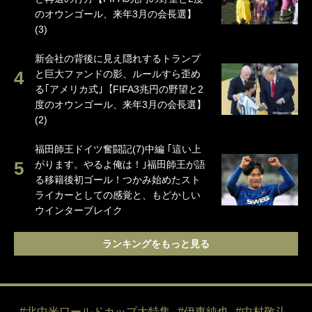
のオウンゴール、来年3月の会長選】
(3)
新会社の背後に見え隠れするトランプ
と巨大ファンドの影、ルールすら歪め
る｢アメリカ式｣【FIFA3兆円の野望と2
度のオウンゴール、来年3月の会長選】
(2)
福田師王ドイツ奮闘記(7)中編 ｢這い上
がります。やるよ俺は！｣福田師王が語
る移籍後初ゴール！つかみ始めたスト
ライカーとしての感覚と、もどかしい
ウインターブレイク
ランキングをもっと見る
#北中米ワールドカップ大特集
#伊東純也
#中村敬斗