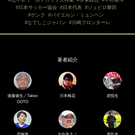
#日本サッカー協会
#日本代表
#ジュビロ磐田
#ゲンク
#バイエルン・ミュンヘン
#なでしこジャパン
#川崎フロンターレ
著者紹介
後藤健生／Takeo
川本梅花
原悦生
GOTO
戸塚啓
大住良之／
原壮史