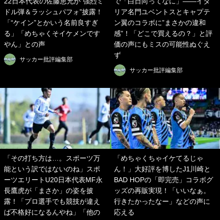
22日本代表の佐藤恵允が“強烈ミ
で「白日向ってなに」――イタ
ドル弾＆ラッシュパフォ”披露！
リア名門ユベントスとキャプテ
「“ケイン”とかいう名前良すぎ
ン翼のコラボに”まさかの違和
る」「めちゃくそイケメンです
感”！「どこで買えるの？」と評
やん」との声
価の声にもミスの可能性ぬぐえ
ず
サッカー批評編集部
サッカー批評編集部
「その打ち方は…。スポーツ万
「めちゃくちゃイケてるじゃ
能という訳ではないのね」スポ
ん！」大好評を博したJ1川崎と
ーツエリートU20日本代表MF永
BAD HOPの「即完売」コラボグ
長鷹虎が「まさか」の姿を披
ッズの再販実現！「いいなぁ。
露！「プロ選手でも競技が違え
行きたかったなー」などの声に
ば不格好になるんやね」「他の
応える