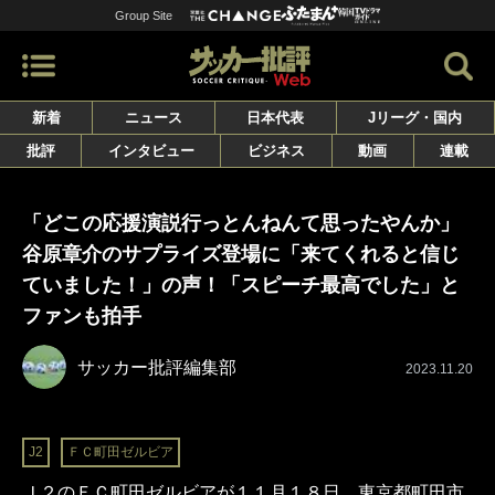
Group Site
新着
ニュース
日本代表
Jリーグ・国内
批評
インタビュー
ビジネス
動画
連載
「どこの応援演説行っとんねんて思ったやんか」
谷原章介のサプライズ登場に「来てくれると信じ
ていました！」の声！「スピーチ最高でした」と
ファンも拍手
サッカー批評編集部
2023.11.20
J2
ＦＣ町田ゼルビア
Ｊ２のＦＣ町田ゼルビアが１１月１８日、東京都町田市