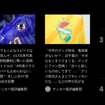
でもこんなスピードな
「今年のグッズ担当、鬼強過
見んぞ」U17日本代表
ぎないか？」J2千葉の「サポ
初戦勝利に導いた高岡
心をくすぐりまくる」グッズ
ミドルが「A代表クラス
にファン悲鳴！「次々と欲し
パーも止められない」
いもの出してきて…」「グッ
賛！ 水しぶきの“演
ズ担当さんまじでキレッキレ
含め大反響
だな…」などの声が広がる
サッカー批評編集部
サッカー批評編集部