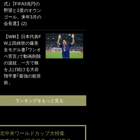
式｣【FIFA3兆円の
海の夕日”新アウェ
野望と2度のオウン
イユニに大反響｢か
ゴール、来年3月の
っこよすぎ｣｢革新
会長選】(2)
的｣｢ソソられる！｣
【W杯】日本代表F
｢嫁さん美人すぎる
W上田綺世の爆美
て｣W杯で日本を沈
女モデル妻｢ワンオ
めた“天敵FW”が結
ペ苦言｣で動画削除
婚！ 才色兼備の妻
の波紋…一方で株
との挙式ショット
を上げ続ける大谷
に｢セレソン妻の中
翔平妻｢最強の処世
で一番美人｣｢ミラ
術」
ンダ･カーに似て
る｣
ランキングをもっと見る
ランキングをも
#北中米ワールドカップ大特集