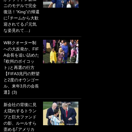
ニのモデルで完全
PKにイタリア代表
復活！“King”の帰還
GKも成す術なし！
に｢チームから大歓
｢ノーチャンスすぎ
迎されてる｣｢元気
るわ｣｢綺世のPKの
な姿見れて…｣
上手さは世界屈指
かも｣
W杯クオーター制
への大反発か、FIF
｢また敬斗が魚に
A会長を追い詰めた
笑｣菅原由勢がW杯
｢欧州のボイコッ
戦士の夏休み秘蔵
ト｣と再選の行方
ショット公開！ 川
【FIFA3兆円の野望
口春奈と結婚のモ
と2度のオウンゴー
テ男も登場で｢写真
ル、来年3月の会長
全部楽しそう｣｢タ
選】(3)
ケの水中かわいす
ぎる」
新会社の背後に見
え隠れするトラン
｢セカンドで決まり
プと巨大ファンド
だな｣19歳の日本代
の影、ルールすら
表MFが加入したス
歪める｢アメリカ
ペイン名門、“地中