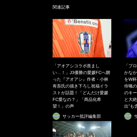
関連記事
「アオアシコラボ羨まし
「プロ
い…！」J3優勝の愛媛FCへ贈
かなか
った『アオアシ』作者・小林
をW杯
有吾氏の描き下ろし祝福イラ
伶颯の
ストが話題！「どんだけ愛媛
のキー
FC愛なの？」「商品化希
と大絶
望！」の声
出”も
サッカー批評編集部