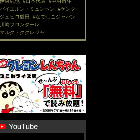
#伊東純也
#日本代表
#中村敬斗
#バイエルン・ミュンヘン
#ゲンク
#ジュビロ磐田
#なでしこジャパン
#川崎フロンターレ
#マルク・ククレジャ
YouTube