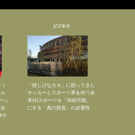
ビジネス
！｣
「怪しげなカネ」に頼ってきた
ポル
サッカーとスポーツ界を待つ未
ーシ
来(4)スポーツを「持続可能」
過去
にする「真の投資」の必要性
爽や