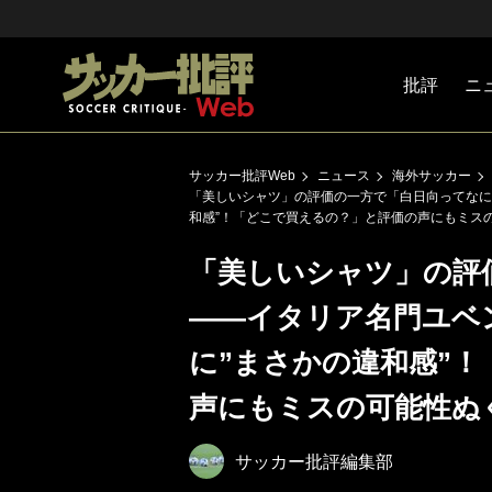
批評
ニ
Jリーグ
戦術
注目選手
海外サッ
監督
マネー
チームマ
日本代表
サッカー批評Web
ニュース
海外サッカー
「美しいシャツ」の評価の一方で「白日向ってなに
和感”！「どこで買えるの？」と評価の声にもミス
「美しいシャツ」の評
――イタリア名門ユベ
に”まさかの違和感”
声にもミスの可能性ぬ
サッカー批評編集部