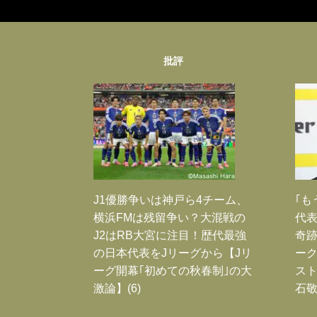
批評
J1優勝争いは神戸ら4チーム、
｢も
横浜FMは残留争い？大混戦の
代表
J2はRB大宮に注目！歴代最強
奇
の日本代表をJリーグから【Jリ
ー
ーグ開幕｢初めての秋春制｣の大
スト
激論】(6)
石敬