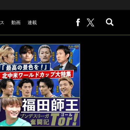
ス
動画
連載
熊崎敬の「路地から始まる処世術」
下田恒幸の「10倍面白くなるサッカー中継の見方」
サッカー批評PHOTOギャラリー「ピッチの焦点」
後藤健生の「蹴球放浪記」
原悦生PHOTOギャラリー「サッカー遠近」
「だれかに言いたくなる記録」
福田師王「ブンデスリーガ奮闘記 Tor!」
大住良之の「この世界のコーナーエリアから」