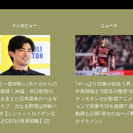
インタビュー
ニュース
う一度W杯へ｣大ケガからの
｢やっぱり10番が似合う男
復帰！34歳・谷口彰悟の
中島翔哉を“3度目の獲得”
跡を支えた日本資本のベルギ
ティモネンセが歓迎アニメ
クラブ、次なる野望はW杯ベ
ョンで背番号10を披露!? 
8【シント＝トロイデン立
動画も公開｢幸せだね〜｣｢
之CEOの世界戦略】(2)
かイケメン｣