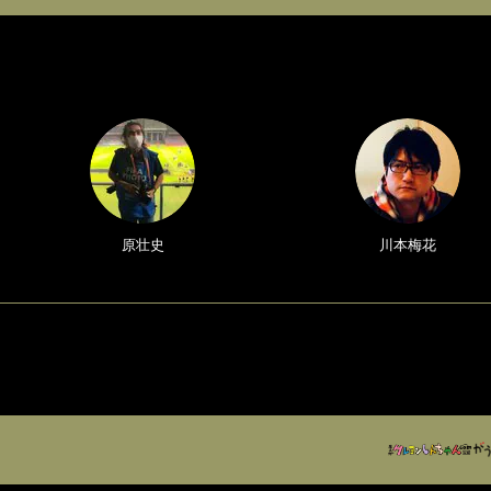
原壮史
川本梅花