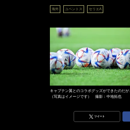
海外
ユベントス
セリエA
キャプテン翼とのコラボグッズができたのだが
（写真はイメージです） 撮影：中地拓也
ツイート