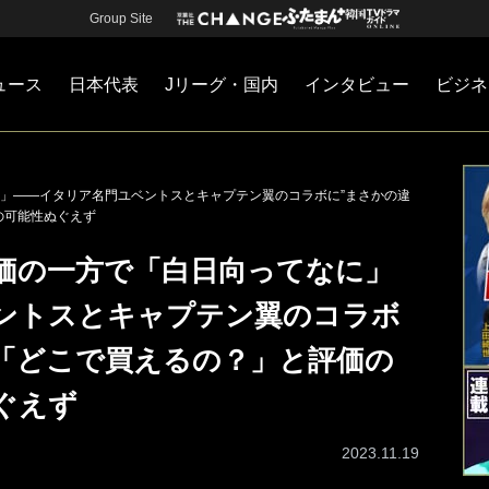
Group Site
ュース
日本代表
Jリーグ・国内
インタビュー
ビジネ
・国内
カー
ネジメント
Jリーグ・国内
戦術
注目選手
海外サッカー
監督
マネー
チームマネジメント
日本代表
」――イタリア名門ユベントスとキャプテン翼のコラボに”まさかの違
の可能性ぬぐえず
価の一方で「白日向ってなに」
ントスとキャプテン翼のコラボ
！「どこで買えるの？」と評価の
ぐえず
2023.11.19