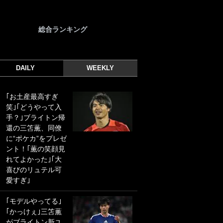
総合ランキング
DAILY
WEEKLY
｢お土産最高すぎ
｢光の速さじゃん｣
笑｣｢どうやって入
｢えっぐいミドル｣
手？｣ブライトン帰
ドイツ名門移籍の
還の三笘薫、同僚
日本代表23歳ボラ
に“ポケカ”をプレゼ
ンチ、移籍後初ゴ
ント！｢薫の笑顔見
ールに驚愕！｢見た
れてよかった｣｢大
事ないシュートや｣
喜びのリュテル可
｢聡がどんどん遠く
愛すぎ｣
なっていく」
｢モデルやってる｣
｢誰が止めれんねん
｢かっけぇ｣三笘薫
w｣フェイエ上田綺
がブライトン新ユ
世の“神コース”弾丸