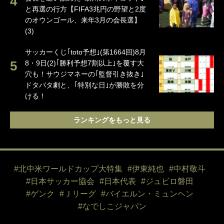
と再選の行方【FIFA3兆円の野望と2度
のオウンゴール、来年3月の会長選】
(3)
サッカーくじ｢toto予想｣(第1664回)8月
8・9日(2)｢勝利予想7割以上｣を覆す大
穴も！サウジマネーの｢監督引き抜き｣
ドタバタ劇と、｢特別な日｣が勝敗を分
ける！
ランキングをもっと見る
#北中米ワールドカップ大特集
#伊東純也
#中村敬斗
#日本サッカー協会
#日本代表
#ジュビロ磐田
#ゲンク
#Ｊリーグ
#バイエルン・ミュンヘン
#なでしこジャパン