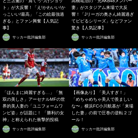
と三笘薫の「肩くっつけショッ
高橋祐治の「元AKB48メンバー
ト」が大反響！「え!かわいい!か
妻」がスタジアム来場で大反
っこいい!最高」「この絵最強過
響！「Jリーガの奥さん綺麗過ぎ
ぎる」とファン興奮【人気記
てビビるシリーズ」などファン
事】
驚き【人気記事】
サッカー批評編集部
サッカー批評編集部
「ほんまに綺麗すぎる…」「無
【画像あり】「美人すぎ！」
双の美しさ」アーセナルMFの世
「めちゃめちゃ美人で羨ましい
界的美人妻の「ユニフォームワ
な〜」横浜FC小川航基が「来場
ンピ姿」が話題に！ 「勝利の女
した妻」の前で圧巻の逆転２ゴ
神」と称えられた衝撃的投稿
ール！
サッカー批評編集部
サッカー批評編集部