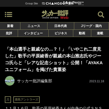
Group Site
新着
ニュース
日本代表
Jリーグ・国内
批評
インタビュー
ビジネス
動画
連載
「本山選手と親戚なの…？！」「いやこれ二度見
した」歌手の平原綾香が親戚の本山雅志氏やジー
コ氏らと「レアな記念ショット」公開！「AYAKA
ユニフォーム」を掲げた貴重姿
サッカー批評編集部
2023.11.18
J1
鹿島アントラーズ
１１月１６日、歌手の平原綾香さんが自身の公式ＳＮＳ