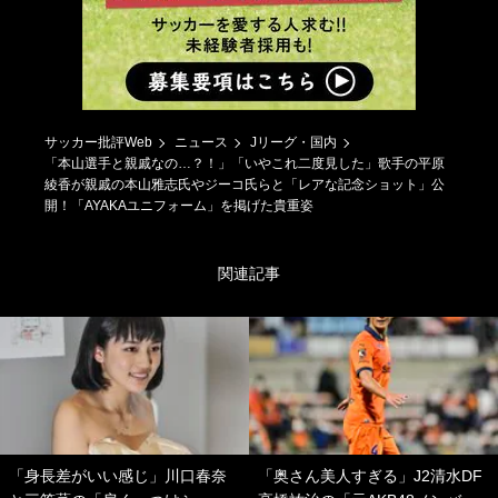
サッカー批評Web
ニュース
Jリーグ・国内
「本山選手と親戚なの…？！」「いやこれ二度見した」歌手の平原
綾香が親戚の本山雅志氏やジーコ氏らと「レアな記念ショット」公
開！「AYAKAユニフォーム」を掲げた貴重姿
関連記事
「身長差がいい感じ」川口春奈
「奥さん美人すぎる」J2清水DF