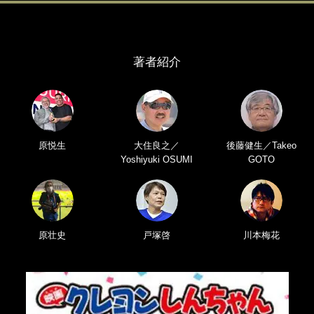
著者紹介
原悦生
大住良之／
後藤健生／Takeo
Yoshiyuki OSUMI
GOTO
原壮史
戸塚啓
川本梅花