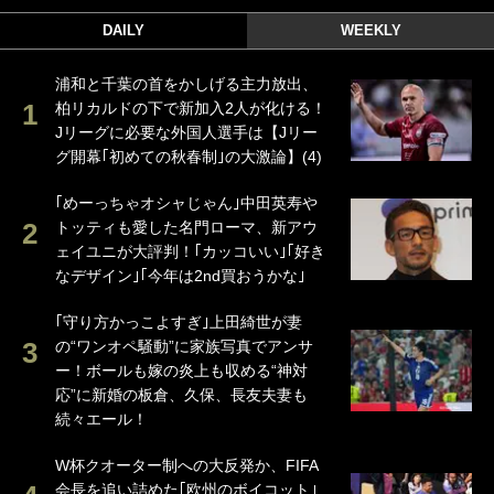
DAILY
WEEKLY
浦和と千葉の首をかしげる主力放出、
柏リカルドの下で新加入2人が化ける！
Jリーグに必要な外国人選手は【Jリー
グ開幕｢初めての秋春制｣の大激論】(4)
｢めーっちゃオシャじゃん｣中田英寿や
トッティも愛した名門ローマ、新アウ
ェイユニが大評判！｢カッコいい｣｢好き
なデザイン｣｢今年は2nd買おうかな｣
｢守り方かっこよすぎ｣上田綺世が妻
の“ワンオペ騒動”に家族写真でアンサ
ー！ボールも嫁の炎上も収める“神対
応”に新婚の板倉、久保、長友夫妻も
続々エール！
W杯クオーター制への大反発か、FIFA
会長を追い詰めた｢欧州のボイコット｣