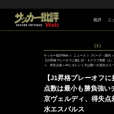
批評
ニ
Jリーグ
戦術
注目選手
海外サッ
監督
マネー
チームマ
日本代表
（1）
サッカー批評Web
ニュース
Jリーグ・国内
【J1昇格プレーオフに挑むJ2・４クラブ考察（
ィ、得失点差＋44とタレント力は随一の清水エス
【J1昇格プレーオフに
点数は最小も勝負強い
京ヴェルディ、得失点
水エスパルス