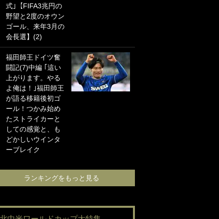
式｣【FIFA3兆円の
海の夕日”新アウェ
野望と2度のオウン
イユニに大反響｢か
ゴール、来年3月の
っこよすぎ｣｢革新
会長選】(2)
的｣｢ソソられる！｣
福田師王ドイツ奮
｢お土産最高すぎ
闘記(7)中編 ｢這い
笑｣｢どうやって入
上がります。やる
手？｣ブライトン帰
よ俺は！｣福田師王
還の三笘薫、同僚
が語る移籍後初ゴ
に“ポケカ”をプレゼ
ール！つかみ始め
ント！｢薫の笑顔見
たストライカーと
れてよかった｣｢大
しての感覚と、も
喜びのリュテル可
どかしいウインタ
愛すぎ｣
ーブレイク
ランキングをも
ランキングをもっと見る
#北中米ワールドカップ大特集