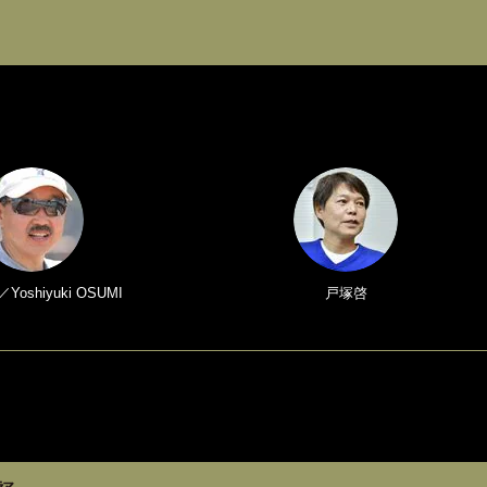
oshiyuki OSUMI
戸塚啓