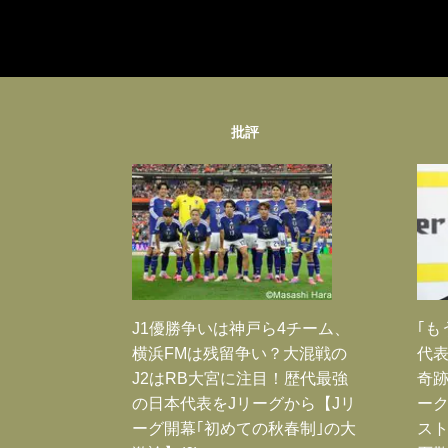
批評
J1優勝争いは神戸ら4チーム、
｢も
横浜FMは残留争い？大混戦の
代表
J2はRB大宮に注目！歴代最強
奇
の日本代表をJリーグから【Jリ
ー
ーグ開幕｢初めての秋春制｣の大
スト