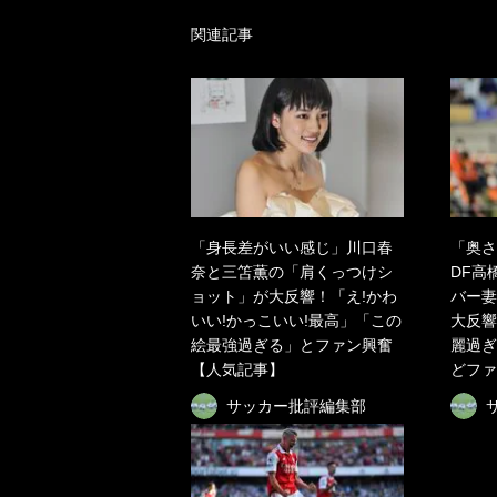
関連記事
「身長差がいい感じ」川口春
「奥さ
奈と三笘薫の「肩くっつけシ
DF高
ョット」が大反響！「え!かわ
バー妻
いい!かっこいい!最高」「この
大反響
絵最強過ぎる」とファン興奮
麗過ぎ
【人気記事】
どファ
サッカー批評編集部