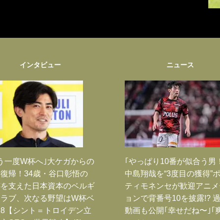
インタビュー
ニュース
う一度W杯へ｣大ケガからの
｢やっぱり10番が似合う男
復帰！34歳・谷口彰悟の
中島翔哉を“3度目の獲得”
跡を支えた日本資本のベルギ
ティモネンセが歓迎アニメ
クラブ、次なる野望はW杯ベ
ョンで背番号10を披露!? 
8【シント＝トロイデン立
動画も公開｢幸せだね〜｣｢