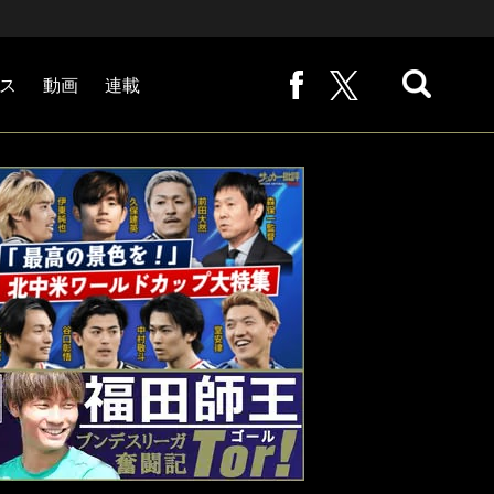
ス
動画
連載
熊崎敬の「路地から始まる処世術」
下田恒幸の「10倍面白くなるサッカー中継の見方」
サッカー批評PHOTOギャラリー「ピッチの焦点」
後藤健生の「蹴球放浪記」
原悦生PHOTOギャラリー「サッカー遠近」
「だれかに言いたくなる記録」
福田師王「ブンデスリーガ奮闘記 Tor!」
大住良之の「この世界のコーナーエリアから」