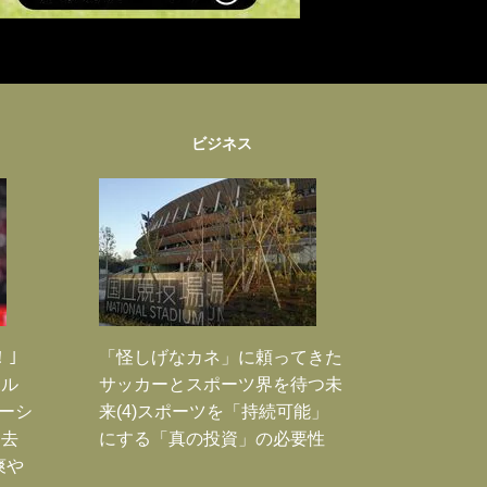
ビジネス
！｣
「怪しげなカネ」に頼ってきた
ポル
サッカーとスポーツ界を待つ未
ーシ
来(4)スポーツを「持続可能」
過去
にする「真の投資」の必要性
爽や