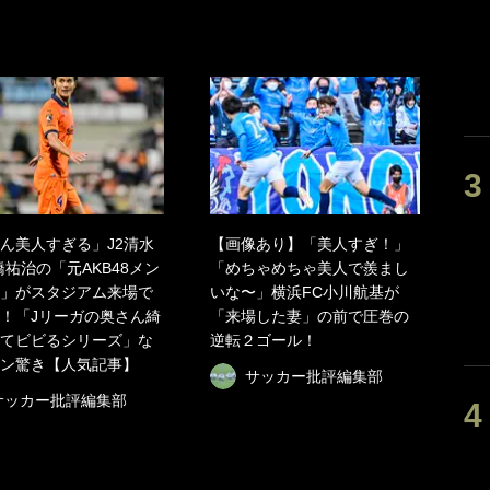
ん美人すぎる」J2清水
【画像あり】「美人すぎ！」
橋祐治の「元AKB48メン
「めちゃめちゃ美人で羨まし
」がスタジアム来場で
いな〜」横浜FC小川航基が
！「Jリーガの奥さん綺
「来場した妻」の前で圧巻の
てビビるシリーズ」な
逆転２ゴール！
ン驚き【人気記事】
サッカー批評編集部
サッカー批評編集部