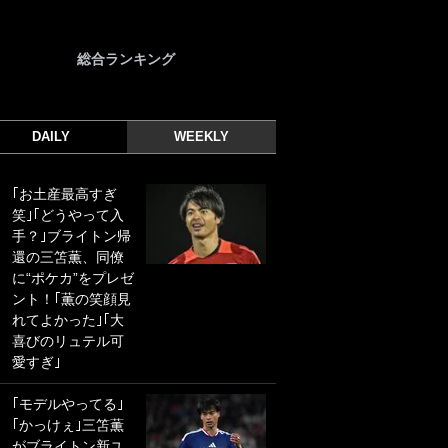
総合ランキング
DAILY
WEEKLY
｢お土産最高すぎ
｢光の速さじゃん｣
笑｣｢どうやって入
｢えっぐいミドル｣
手？｣ブライトン帰
ドイツ名門移籍の
還の三笘薫、同僚
日本代表23歳ボラ
に“ポケカ”をプレゼ
ンチ、移籍後初ゴ
ント！｢薫の笑顔見
ールに驚愕！｢見た
れてよかった｣｢大
事ないシュートや｣
喜びのリュテル可
｢聡がどんどん遠く
愛すぎ｣
なっていく」
｢モデルやってる｣
｢誰が止めれんねん
｢かっけぇ｣三笘薫
w｣フェイエ上田綺
がブライトン新ユ
世の“神コース”弾丸