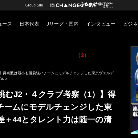
Group Site
ュース
日本代表
Jリーグ・国内
インタビュー
ビジネ
・国内
カー
ネジメント
Jリーグ・国内
戦術
注目選手
海外サッカー
監督
マネー
チームマネジメント
日本代表
（2）
1）】得点数は最小も勝負強いチームにモデルチェンジした東京ヴェルデ
パルス
挑むJ2・４クラブ考察（1）】得
チームにモデルチェンジした東
差＋44とタレント力は随一の清