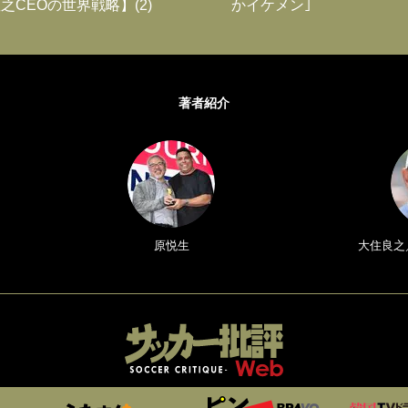
之CEOの世界戦略】(2)
かイケメン｣
著者紹介
原悦生
大住良之／Y