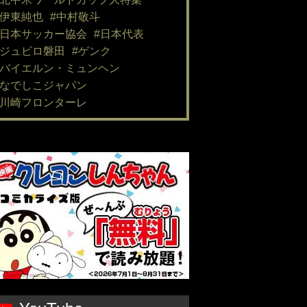
#伊東純也
#中村敬斗
#日本サッカー協会
#日本代表
#ジュビロ磐田
#ゲンク
#バイエルン・ミュンヘン
#なでしこジャパン
#川崎フロンターレ