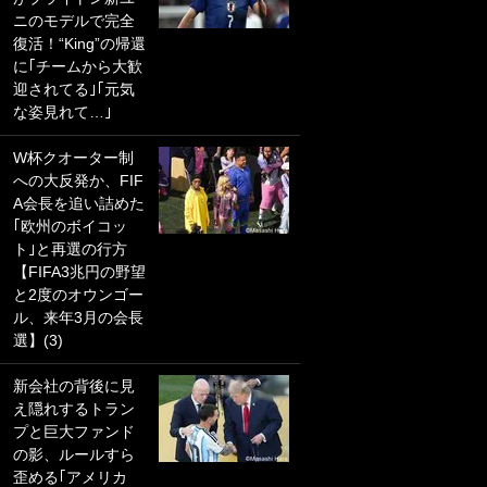
ニのモデルで完全
PKにイタリア代表
復活！“King”の帰還
GKも成す術なし！
に｢チームから大歓
｢ノーチャンスすぎ
迎されてる｣｢元気
るわ｣｢綺世のPKの
な姿見れて…｣
上手さは世界屈指
かも｣
W杯クオーター制
への大反発か、FIF
｢また敬斗が魚に
A会長を追い詰めた
笑｣菅原由勢がW杯
｢欧州のボイコッ
戦士の夏休み秘蔵
ト｣と再選の行方
ショット公開！ 川
【FIFA3兆円の野望
口春奈と結婚のモ
と2度のオウンゴー
テ男も登場で｢写真
ル、来年3月の会長
全部楽しそう｣｢タ
選】(3)
ケの水中かわいす
ぎる」
新会社の背後に見
え隠れするトラン
｢セカンドで決まり
プと巨大ファンド
だな｣19歳の日本代
の影、ルールすら
表MFが加入したス
歪める｢アメリカ
ペイン名門、“地中