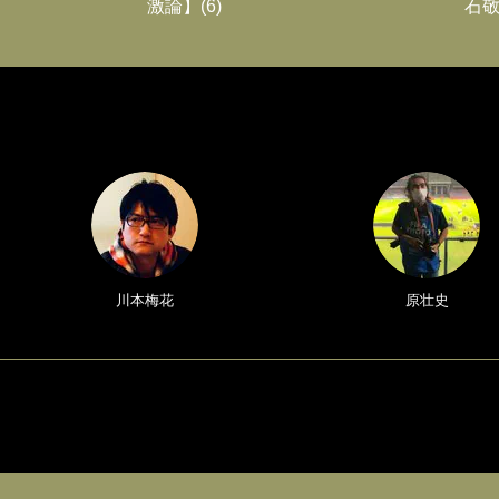
激論】(6)
石敬
川本梅花
原壮史