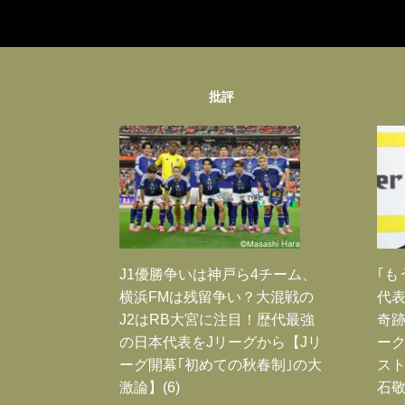
批評
J1優勝争いは神戸ら4チーム、
｢も
横浜FMは残留争い？大混戦の
代表
J2はRB大宮に注目！歴代最強
奇
の日本代表をJリーグから【Jリ
ー
ーグ開幕｢初めての秋春制｣の大
スト
激論】(6)
石敬