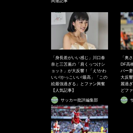
関連記事
「身長差がいい感じ」川口春
「奥さ
奈と三笘薫の「肩くっつけシ
DF高
ョット」が大反響！「え!かわ
バー妻
いい!かっこいい!最高」「この
大反響
絵最強過ぎる」とファン興奮
麗過ぎ
【人気記事】
どファ
サッカー批評編集部