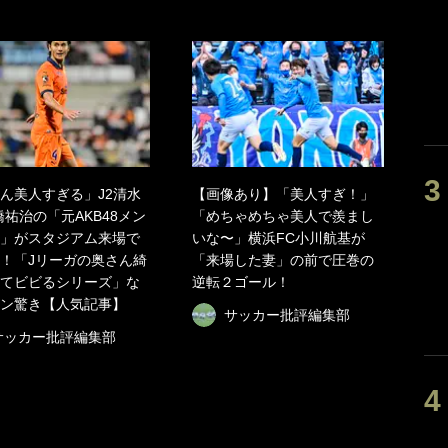
ん美人すぎる」J2清水
【画像あり】「美人すぎ！」
橋祐治の「元AKB48メン
「めちゃめちゃ美人で羨まし
」がスタジアム来場で
いな〜」横浜FC小川航基が
！「Jリーガの奥さん綺
「来場した妻」の前で圧巻の
てビビるシリーズ」な
逆転２ゴール！
ン驚き【人気記事】
サッカー批評編集部
サッカー批評編集部