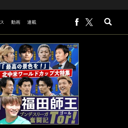
ス
動画
連載
熊崎敬の「路地から始まる処世術」
下田恒幸の「10倍面白くなるサッカー中継の見方」
サッカー批評PHOTOギャラリー「ピッチの焦点」
後藤健生の「蹴球放浪記」
原悦生PHOTOギャラリー「サッカー遠近」
「だれかに言いたくなる記録」
福田師王「ブンデスリーガ奮闘記 Tor!」
大住良之の「この世界のコーナーエリアから」