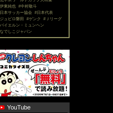
#伊東純也
#中村敬斗
#日本サッカー協会
#日本代表
#ジュビロ磐田
#ゲンク
#Ｊリーグ
#バイエルン・ミュンヘン
#なでしこジャパン
YouTube