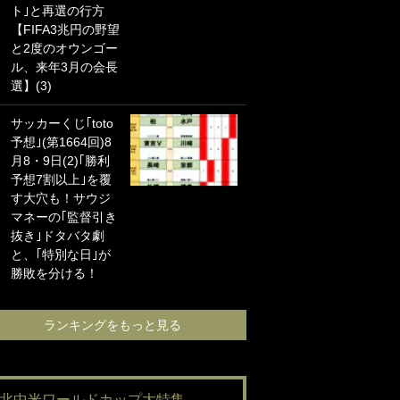
ト｣と再選の行方
海の夕日”新アウェ
【FIFA3兆円の野望
イユニに大反響｢か
と2度のオウンゴー
っこよすぎ｣｢革新
ル、来年3月の会長
的｣｢ソソられる！｣
選】(3)
｢お土産最高すぎ
サッカーくじ｢toto
笑｣｢どうやって入
予想｣(第1664回)8
手？｣ブライトン帰
月8・9日(2)｢勝利
還の三笘薫、同僚
予想7割以上｣を覆
に“ポケカ”をプレゼ
す大穴も！サウジ
ント！｢薫の笑顔見
マネーの｢監督引き
れてよかった｣｢大
抜き｣ドタバタ劇
喜びのリュテル可
と、｢特別な日｣が
愛すぎ｣
勝敗を分ける！
ランキングをも
ランキングをもっと見る
#北中米ワールドカップ大特集