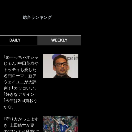
総合ランキング
DAILY
WEEKLY
｢めーっちゃオシャ
｢光の速さじゃん｣
じゃん｣中田英寿や
｢えっぐいミドル｣
トッティも愛した
ドイツ名門移籍の
名門ローマ、新ア
日本代表23歳ボラ
ウェイユニが大評
ンチ、移籍後初ゴ
判！｢カッコいい｣
ールに驚愕！｢見た
｢好きなデザイン｣
事ないシュートや｣
｢今年は2nd買おう
｢聡がどんどん遠く
かな｣
なっていく」
｢守り方かっこよす
｢誰が止めれんねん
ぎ｣上田綺世が妻
w｣フェイエ上田綺
の“ワンオペ騒動”に
世の“神コース”弾丸