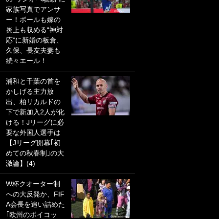
家族写真でアンサ
PKにイタリア代表
ー！ボールも嫁の
GKも成す術なし！
炎上も収める“神対
｢ノーチャンスすぎ
応”に新婚の板倉、
るわ｣｢綺世のPKの
久保、長友夫妻も
上手さは世界屈指
続々エール！
かも｣
浦和と千葉の首を
｢また敬斗が魚に
かしげる主力放
笑｣菅原由勢がW杯
出、柏リカルドの
戦士の夏休み秘蔵
下で新加入2人が化
ショット公開！ 川
ける！Jリーグに必
口春奈と結婚のモ
要な外国人選手は
テ男も登場で｢写真
【Jリーグ開幕｢初
全部楽しそう｣｢タ
めての秋春制｣の大
ケの水中かわいす
激論】(4)
ぎる」
W杯クオーター制
｢セカンドで決まり
への大反発か、FIF
だな｣19歳の日本代
A会長を追い詰めた
表MFが加入したス
｢欧州のボイコッ
ペイン名門、“地中