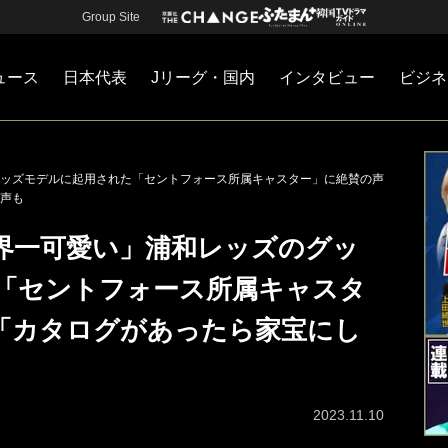
Group Site
ュース
日本代表
Jリーグ・国内
インタビュー
ビジネ
・国内
カー
ネジメント
Jリーグ・国内
戦術
注目選手
海外サッカー
監督
マネー
チームマネジメント
日本代表
ッズモデルに起用された「セントフォース所属キャスター」に絶賛の声
声も
界一可愛い」浦和レッズのグッ
「セントフォース所属キャスタ
「カタログがあったら家宝にし
2023.11.10