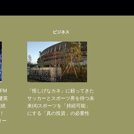
ビジネス
FM
「怪しげなカネ」に頼ってきた
建英
サッカーとスポーツ界を待つ未
超絶
来(4)スポーツを「持続可能」
！
にする「真の投資」の必要性
ター