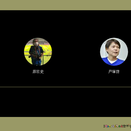
原壮史
戸塚啓