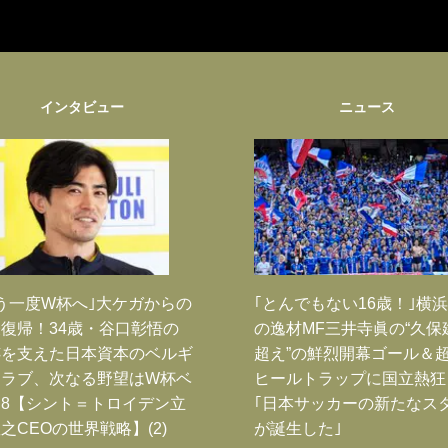
インタビュー
ニュース
う一度W杯へ｣大ケガからの
｢とんでもない16歳！｣横浜
復帰！34歳・谷口彰悟の
の逸材MF三井寺眞の“久保
跡を支えた日本資本のベルギ
超え”の鮮烈開幕ゴール＆
クラブ、次なる野望はW杯ベ
ヒールトラップに国立熱狂
8【シント＝トロイデン立
｢日本サッカーの新たなス
之CEOの世界戦略】(2)
が誕生した｣