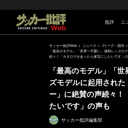
批評
ニ
Jリーグ
戦術
注目選手
海外サッ
監督
マネー
チームマ
日本代表
サッカー批評Web
ニュース
Jリーグ・国内
「最高のモデル」「世界一可愛い」浦和レッズのグ
続々！「カタログがあったら家宝にしたいです」の
「最高のモデル」「世
ズモデルに起用された
ー」に絶賛の声続々！
たいです」の声も
サッカー批評編集部