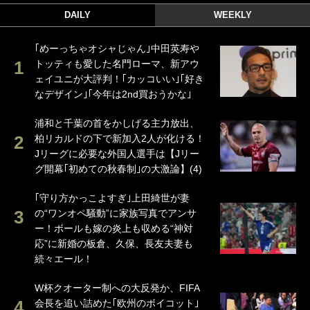
DAILY
WEEKLY
｢めーっちゃオシャじゃん｣中田英寿や
トッティも愛した名門ローマ、新アウ
ェイユニが大評判！｢カッコいい｣｢好き
なデザイン｣｢今年は2nd買おうかな｣
浦和と千葉の首をかしげる主力放出、
柏リカルドの下で新加入2人が化ける！
Jリーグに必要な外国人選手は【Jリー
グ開幕｢初めての秋春制｣の大激論】(4)
｢守り方かっこよすぎ｣上田綺世が妻
の“ワンオペ騒動”に家族写真でアンサ
ー！ボールも嫁の炎上も収める“神対
応”に新婚の板倉、久保、長友夫妻も
続々エール！
W杯クオーター制への大反発か、FIFA
会長を追い詰めた｢欧州のボイコット｣