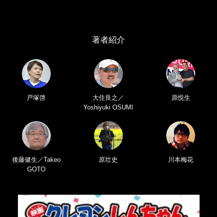
著者紹介
戸塚啓
大住良之／
原悦生
Yoshiyuki OSUMI
後藤健生／Takeo
原壮史
川本梅花
GOTO