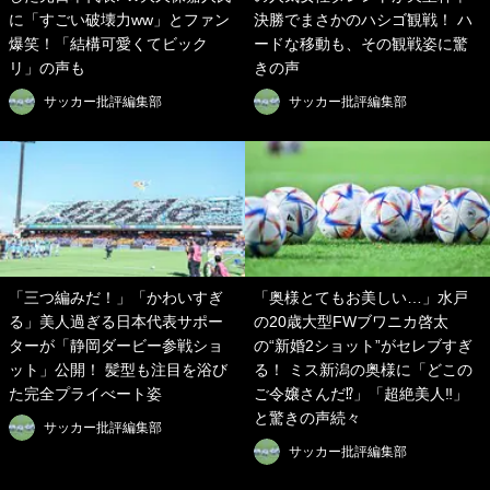
に「すごい破壊力ww」とファン
決勝でまさかのハシゴ観戦！ ハ
爆笑！「結構可愛くてビック
ードな移動も、その観戦姿に驚
リ」の声も
きの声
サッカー批評編集部
サッカー批評編集部
「三つ編みだ！」「かわいすぎ
「奥様とてもお美しい…」水戸
る」美人過ぎる日本代表サポー
の20歳大型FWブワニカ啓太
ターが「静岡ダービー参戦ショ
の“新婚2ショット”がセレブすぎ
ット」公開！ 髪型も注目を浴び
る！ ミス新潟の奥様に「どこの
た完全プライべート姿
ご令嬢さんだ⁉︎」「超絶美人‼︎」
と驚きの声続々
サッカー批評編集部
サッカー批評編集部