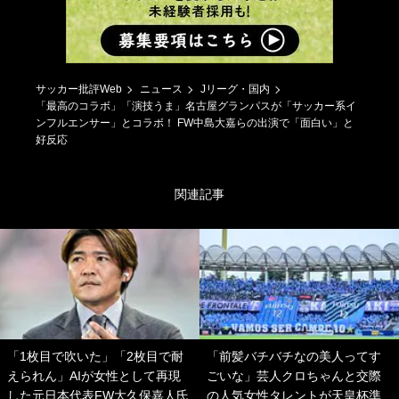
サッカー批評Web
ニュース
Jリーグ・国内
「最高のコラボ」「演技うま」名古屋グランパスが「サッカー系イ
ンフルエンサー」とコラボ！ FW中島大嘉らの出演で「面白い」と
好反応
関連記事
「1枚目で吹いた」「2枚目で耐
「前髪バチバチなの美人ってす
えられん」AIが女性として再現
ごいな」芸人クロちゃんと交際
した元日本代表FW大久保嘉人氏
の人気女性タレントが天皇杯準