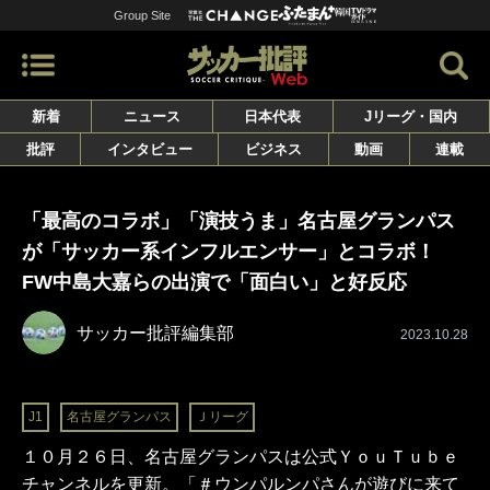
Group Site
新着
ニュース
日本代表
Jリーグ・国内
批評
インタビュー
ビジネス
動画
連載
「最高のコラボ」「演技うま」名古屋グランパス
が「サッカー系インフルエンサー」とコラボ！
FW中島大嘉らの出演で「面白い」と好反応
サッカー批評編集部
2023.10.28
J1
名古屋グランパス
Ｊリーグ
１０月２６日、名古屋グランパスは公式ＹｏｕＴｕｂｅ
チャンネルを更新。「＃ウンパルンパさんが遊びに来て