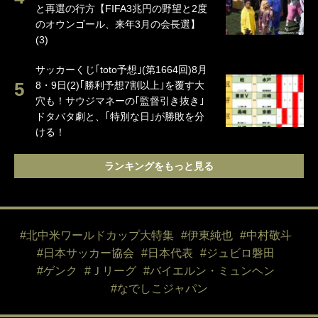
と再選の行方【FIFA3兆円の野望と2度
のオウンゴール、来年3月の会長選】
(3)
サッカーくじ｢toto予想｣(第1664回)8月
8・9日(2)｢勝利予想7割以上｣を覆す大
穴も！サウジマネーの｢監督引き抜き｣
ドタバタ劇と、｢特別な日｣が勝敗を分
ける！
ランキングをもっと見る
#北中米ワールドカップ大特集
#伊東純也
#中村敬斗
#日本サッカー協会
#日本代表
#ジュビロ磐田
#ゲンク
#Ｊリーグ
#バイエルン・ミュンヘン
#なでしこジャパン