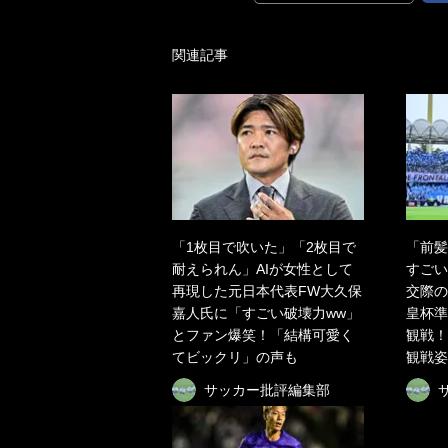
関連記事
「1枚目で吹いた」「2枚目で
「前髪
耐えられん」AIが女性として
すごい
再現した元日本代表FW大久保
交際の
嘉人氏に「すごい破壊力ww」
皇杯準
とファン爆笑！「結構可愛く
観戦！
てビックリ」の声も
観戦姿
サッカー批評編集部