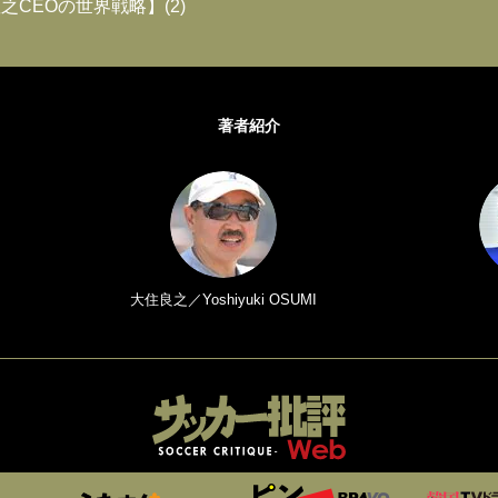
之CEOの世界戦略】(2)
著者紹介
大住良之／Yoshiyuki OSUMI