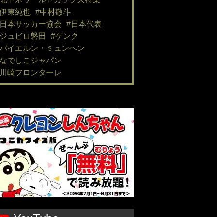
#伊東純也
#中村敬斗
#日本サッカー協会
#日本代表
#ジュビロ磐田
#ゲンク
#バイエルン・ミュンヘン
#なでしこジャパン
#川崎フロンターレ