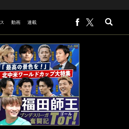
ス
動画
連載
熊崎敬の「路地から始まる処世術」
下田恒幸の「10倍面白くなるサッカー中継の見方」
サッカー批評PHOTOギャラリー「ピッチの焦点」
後藤健生の「蹴球放浪記」
原悦生PHOTOギャラリー「サッカー遠近」
「だれかに言いたくなる記録」
福田師王「ブンデスリーガ奮闘記 Tor!」
大住良之の「この世界のコーナーエリアから」