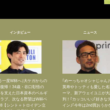
インタビュー
ニュース
う一度W杯へ｣大ケガからの
｢めーっちゃオシャじゃん
復帰！34歳・谷口彰悟の
英寿やトッティも愛した名
跡を支えた日本資本のベルギ
ーマ、新アウェイユニが大
クラブ、次なる野望はW杯ベ
判！｢カッコいい｣｢好きな
8【シント＝トロイデン立
イン｣｢今年は2nd買おうか