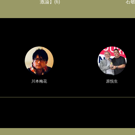
激論】(6)
石敬
川本梅花
原悦生