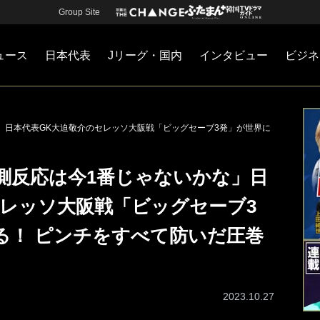
Group Site
ュース
日本代表
Jリーグ・国内
インタビュー
ビジネ
・国内
カー
ネジメント
Jリーグ・国内
戦術
注目選手
海外サッカー
監督
マネー
チームマネジメント
日本代表
」日本代表GK大迫敬介のセレッソ大阪戦「ビッグセーブ3発」が世界に
測反応は今1番じゃないかな」日
セレッソ大阪戦「ビッグセーブ3
る！ ピンチをすべて防いだ圧巻
2023.10.27