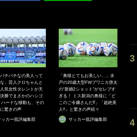
バチバチなの美人って
「奥様とてもお美しい…」水
な」芸人クロちゃんと
戸の20歳大型FWブワニカ啓太
人気女性タレントが天
の“新婚2ショット”がセレブす
決勝でまさかのハシゴ
ぎる！ ミス新潟の奥様に「ど
 ハードな移動も、その
このご令嬢さんだ⁉︎」「超絶美
に驚きの声
人‼︎」と驚きの声続々
サッカー批評編集部
サッカー批評編集部