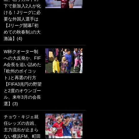
下で新加入2人が化
PKにイタリア代表
ける！Jリーグに必
GKも成す術なし！
要な外国人選手は
｢ノーチャンスすぎ
【Jリーグ開幕｢初
るわ｣｢綺世のPKの
めての秋春制｣の大
上手さは世界屈指
激論】(4)
かも｣
W杯クオーター制
｢また敬斗が魚に
への大反発か、FIF
笑｣菅原由勢がW杯
A会長を追い詰めた
戦士の夏休み秘蔵
｢欧州のボイコッ
ショット公開！ 川
ト｣と再選の行方
口春奈と結婚のモ
【FIFA3兆円の野望
テ男も登場で｢写真
と2度のオウンゴー
全部楽しそう｣｢タ
ル、来年3月の会長
ケの水中かわいす
選】(3)
ぎる」
チョウ・キジェ就
｢セカンドで決まり
任レッズの吉凶、
だな｣19歳の日本代
主力流出が止まら
表MFが加入したス
ない横浜FM、町田
ペイン名門、“地中