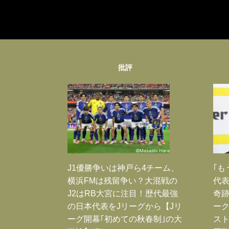
批評
J1優勝争いは神戸ら4チーム、
｢も
横浜FMは残留争い？大混戦の
代表
J2はRB大宮に注目！歴代最強
奇
の日本代表をJリーグから【Jリ
ー
ーグ開幕｢初めての秋春制｣の大
スト