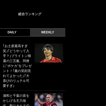
総合ランキング
DAILY
WEEKLY
｢お土産最高すぎ
｢光の速さじゃん｣
笑｣｢どうやって入
｢えっぐいミドル｣
手？｣ブライトン帰
ドイツ名門移籍の
還の三笘薫、同僚
日本代表23歳ボラ
に“ポケカ”をプレゼ
ンチ、移籍後初ゴ
ント！｢薫の笑顔見
ールに驚愕！｢見た
れてよかった｣｢大
事ないシュートや｣
喜びのリュテル可
｢聡がどんどん遠く
愛すぎ｣
なっていく」
浦和と千葉の首を
｢誰が止めれんねん
かしげる主力放
w｣フェイエ上田綺
出、柏リカルドの
世の“神コース”弾丸