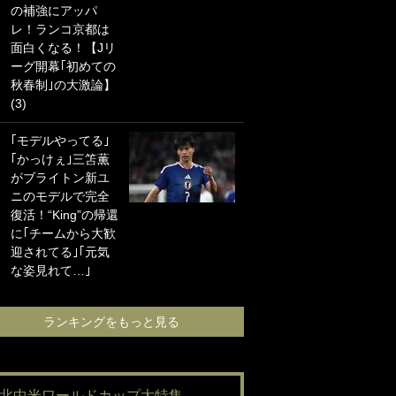
の補強にアッパ
海の夕日”新アウェ
レ！ランコ京都は
イユニに大反響｢か
面白くなる！【Jリ
っこよすぎ｣｢革新
ーグ開幕｢初めての
的｣｢ソソられる！｣
秋春制｣の大激論】
(3)
｢お土産最高すぎ
笑｣｢どうやって入
｢モデルやってる｣
手？｣ブライトン帰
｢かっけぇ｣三笘薫
還の三笘薫、同僚
がブライトン新ユ
に“ポケカ”をプレゼ
ニのモデルで完全
ント！｢薫の笑顔見
復活！“King”の帰還
れてよかった｣｢大
に｢チームから大歓
喜びのリュテル可
迎されてる｣｢元気
愛すぎ｣
な姿見れて…｣
ランキングをも
ランキングをもっと見る
#北中米ワールドカップ大特集