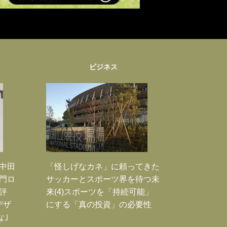
ビジネス
｣中田
「怪しげなカネ」に頼ってきた
門ロ
サッカーとスポーツ界を待つ未
評
来(4)スポーツを「持続可能」
デザ
にする「真の投資」の必要性
な｣