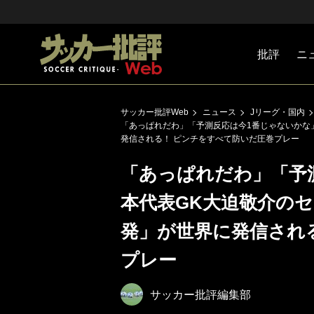
批評
ニ
Jリーグ
戦術
注目選手
海外サッ
監督
マネー
チームマ
日本代表
サッカー批評Web
ニュース
Jリーグ・国内
「あっぱれだわ」「予測反応は今1番じゃないかな
発信される！ ピンチをすべて防いだ圧巻プレー
「あっぱれだわ」「予
本代表GK大迫敬介の
発」が世界に発信され
プレー
サッカー批評編集部