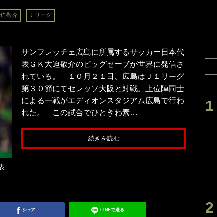
大迫敬介
Ｊリーグ
サンフレッチェ広島に所属するサッカー日本代
表ＧＫ大迫敬介のビッグセーブが世界に発信さ
れている。 １０月２１日、広島はＪ１リーグ
第３０節にてセレッソ大阪と対戦。上位陣同士
による一戦がエディオンスタジアム広島で行わ
れた。 この試合でひときわ素…
続きを読む
表
シェア
LINEで送る