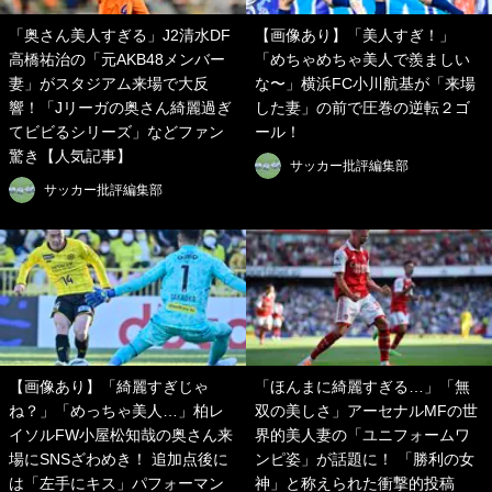
「奥さん美人すぎる」J2清水DF
【画像あり】「美人すぎ！」
高橋祐治の「元AKB48メンバー
「めちゃめちゃ美人で羨ましい
妻」がスタジアム来場で大反
な〜」横浜FC小川航基が「来場
響！「Jリーガの奥さん綺麗過ぎ
した妻」の前で圧巻の逆転２ゴ
てビビるシリーズ」などファン
ール！
驚き【人気記事】
サッカー批評編集部
サッカー批評編集部
【画像あり】「綺麗すぎじゃ
「ほんまに綺麗すぎる…」「無
ね？」「めっちゃ美人…」柏レ
双の美しさ」アーセナルMFの世
イソルFW小屋松知哉の奥さん来
界的美人妻の「ユニフォームワ
場にSNSざわめき！ 追加点後に
ンピ姿」が話題に！ 「勝利の女
は「左手にキス」パフォーマン
神」と称えられた衝撃的投稿