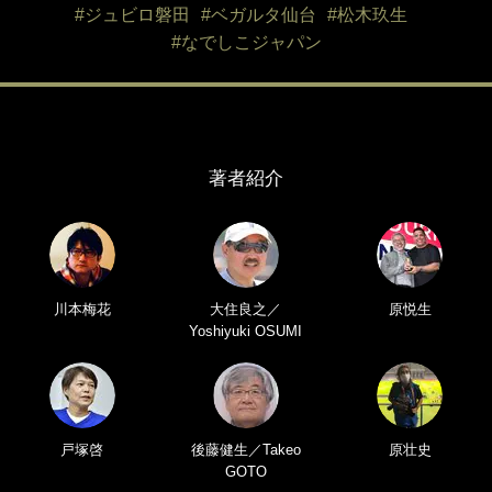
#ジュビロ磐田
#ベガルタ仙台
#松木玖生
#なでしこジャパン
著者紹介
川本梅花
大住良之／
原悦生
Yoshiyuki OSUMI
戸塚啓
後藤健生／Takeo
原壮史
GOTO