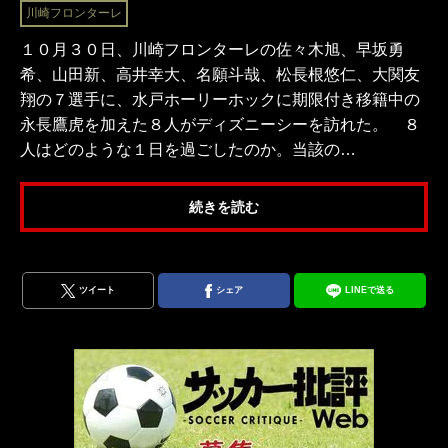
川崎フロンターレ
１０月３０日、川崎フロンターレの佐々木旭、早坂勇
希、山田新、高井幸大、名願斗哉、松長根悠仁、大関友
翔の７選手に、水戸ホーリーホックに期限付き移籍中の
永長鷹虎を加えた８人がディズニーシーを訪れた。 ８
人はどのような１日を過ごしたのか。当該の…
続きを読む
ツイート
シェア
LINEで送る