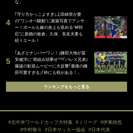
な」
｢守り方かっこよすぎ｣上田綺世が妻
の“ワンオペ騒動”に家族写真でアンサ
ー！ボールも嫁の炎上も収める“神対
応”に新婚の板倉、久保、長友夫妻も
続々エール！
｢あざとナンバーワン！｣鎌田大地が冨
安健洋に“肩組み頭乗せ”!?｢パレス兄弟｣
爆誕の歓迎ムービーに大反響｢最後の鎌
田可愛すぎる｣｢粋にも程がある！」
ランキングをもっと見る
#北中米ワールドカップ大特集
#Ｊリーグ
#伊東純也
#中村敬斗
#日本サッカー協会
#日本代表