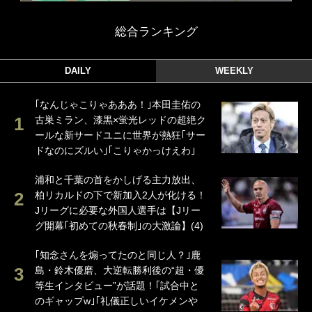
総合ランキング
DAILY
WEEKLY
｢なんじゃこりゃあああ！｣本田圭佑の
古巣ミラン、漆黒×蛍光レッドの超絶ク
ールな新サードユニに世界が熱狂｢サー
ドなのにズルい｣｢こりゃかっけえわ｣
浦和と千葉の首をかしげる主力放出、
柏リカルドの下で新加入2人が化ける！
Jリーグに必要な外国人選手は【Jリー
グ開幕｢初めての秋春制｣の大激論】(4)
｢知念さんを煽ってたのと同じ人？｣鹿
島・鈴木優磨、大逆転勝利後の“超・優
等生インタビュー”が話題！｢試合中と
のギャップw｣｢礼儀正しいイケメンや