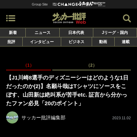
Group Site
新着
ニュース
日本代表
Jリーグ・国内
批評
インタビュー
ビジネス
動画
連載
（1）
（2）
【J1川崎8選手のディズニーシーはどのような1日
だったのか(2)】名願斗哉はTシャツにソースをこ
ぼす、山田新は絶叫系が苦手etc. 証言から分かっ
たファン必見「20のポイント」
サッカー批評編集部
2023.11.02