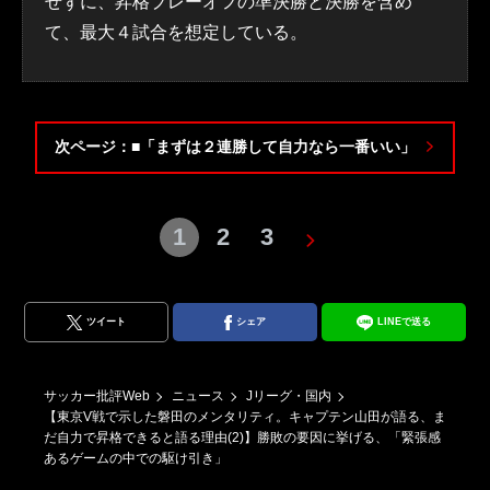
せずに、昇格プレーオフの準決勝と決勝を含め
て、最大４試合を想定している。
次ページ：■「まずは２連勝して自力なら一番いい」
1
2
3
ツイート
シェア
LINEで送る
サッカー批評Web
ニュース
Jリーグ・国内
【東京V戦で示した磐田のメンタリティ。キャプテン山田が語る、ま
だ自力で昇格できると語る理由(2)】勝敗の要因に挙げる、「緊張感
あるゲームの中での駆け引き」