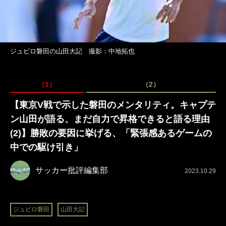
ジュビロ磐田の山田大記 撮影：中地拓也
（1）
（2）
【東京V戦で示した磐田のメンタリティ。キャプテ
ン山田が語る、まだ自力で昇格できると語る理由
(2)】勝敗の要因に挙げる、「緊張感あるゲームの
中での駆け引き」
サッカー批評編集部
2023.10.29
ジュビロ磐田
山田大記