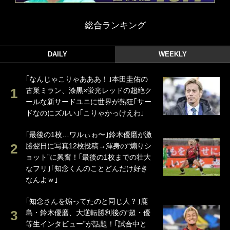
総合ランキング
DAILY
WEEKLY
｢なんじゃこりゃあああ！｣本田圭佑の
古巣ミラン、漆黒×蛍光レッドの超絶ク
ールな新サードユニに世界が熱狂｢サー
ドなのにズルい｣｢こりゃかっけえわ｣
｢最後の1枚…ワルぃゎ〜｣鈴木優磨が激
勝翌日に写真12枚投稿→渾身の“煽りシ
ョット”に興奮！｢最後の1枚までの壮大
なフリ｣｢知念くんのことどんだけ好き
なんよｗ｣
｢知念さんを煽ってたのと同じ人？｣鹿
島・鈴木優磨、大逆転勝利後の“超・優
等生インタビュー”が話題！｢試合中と