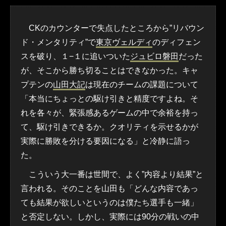
CKのカウンターで失点したところから”リバウン
ド・メンタリティ”で
東京ヴェルディ
のディフェン
スを破り、１−１に追いついた
ジュビロ磐田
だった
が、そこから勝ち切ることはできなかった。キャ
プテンの
山田大記
は現在のチームの課題について
「本当にちょっとの駆け引きと精度ですよね。そ
れを各々が、緊張感あるゲームの中で余裕を持っ
て、駆け引きできるか。クオリティを示せるかが
実際に勝敗を分ける要因になる」と冷静に語っ
た。
こういう大一番は世間で、よく”内容より結果”と
言われる。そのことを山田も「どんな内容であっ
ても結果が欲しいというのは僕たち選手も一緒」
と否定しない。しかし、実際には90分の戦いの中