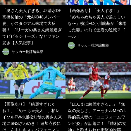
「奥さん美人すぎる」J2清水DF
【画像あり】「美人すぎ！」
高橋祐治の「元AKB48メンバー
「めちゃめちゃ美人で羨ましい
妻」がスタジアム来場で大反
な〜」横浜FC小川航基が「来場
響！「Jリーガの奥さん綺麗過ぎ
した妻」の前で圧巻の逆転２ゴ
てビビるシリーズ」などファン
ール！
驚き【人気記事】
サッカー批評編集部
サッカー批評編集部
【画像あり】「綺麗すぎじゃ
「ほんまに綺麗すぎる…」「無
ね？」「めっちゃ美人…」柏レ
双の美しさ」アーセナルMFの世
イソルFW小屋松知哉の奥さん来
界的美人妻の「ユニフォームワ
場にSNSざわめき！ 追加点後に
ンピ姿」が話題に！ 「勝利の女
は「左手にキス」パフォーマン
神」と称えられた衝撃的投稿