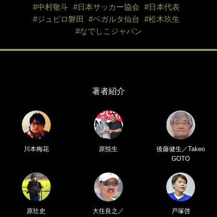
#中村敬斗
#日本サッカー協会
#日本代表
#ジュビロ磐田
#ベガルタ仙台
#松木玖生
#なでしこジャパン
著者紹介
川本梅花
原悦生
後藤健生／Takeo
GOTO
原壮史
大住良之／
戸塚啓