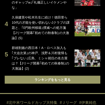
のギャップw｣｢礼儀正しいイケメンや
な」
久保建英や松木玖生に続け！徳田誉ら
10代の才能を使い切れないJクラブの課
題と、｢0円欧州移籍｣撲滅への処方箋
【Jリーグ開幕｢初めての秋春制｣の大激
論】(5)
群雄割拠の西日本！A・ロペス加入も
｢大迫次第｣の神戸、浅野＆川村復帰も
｢ブレない｣広島、ミシャ就任の名古屋
は？【Jリーグ開幕｢初めての秋春制｣の
大激論】(2)
ランキングをもっと見る
#北中米ワールドカップ大特集
#Ｊリーグ
#伊東純也