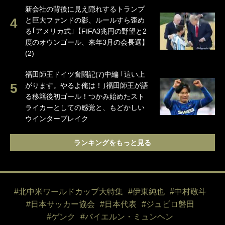
新会社の背後に見え隠れするトランプ
と巨大ファンドの影、ルールすら歪め
る｢アメリカ式｣【FIFA3兆円の野望と2
度のオウンゴール、来年3月の会長選】
(2)
福田師王ドイツ奮闘記(7)中編 ｢這い上
がります。やるよ俺は！｣福田師王が語
る移籍後初ゴール！つかみ始めたスト
ライカーとしての感覚と、もどかしい
ウインターブレイク
ランキングをもっと見る
#北中米ワールドカップ大特集
#伊東純也
#中村敬斗
#日本サッカー協会
#日本代表
#ジュビロ磐田
#ゲンク
#バイエルン・ミュンヘン