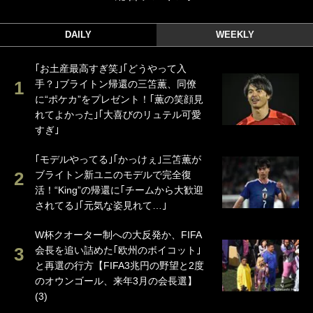
DAILY
WEEKLY
｢お土産最高すぎ笑｣｢どうやって入
手？｣ブライトン帰還の三笘薫、同僚
に“ポケカ”をプレゼント！｢薫の笑顔見
れてよかった｣｢大喜びのリュテル可愛
すぎ｣
｢モデルやってる｣｢かっけぇ｣三笘薫が
ブライトン新ユニのモデルで完全復
活！“King”の帰還に｢チームから大歓迎
されてる｣｢元気な姿見れて…｣
W杯クオーター制への大反発か、FIFA
会長を追い詰めた｢欧州のボイコット｣
と再選の行方【FIFA3兆円の野望と2度
のオウンゴール、来年3月の会長選】
(3)