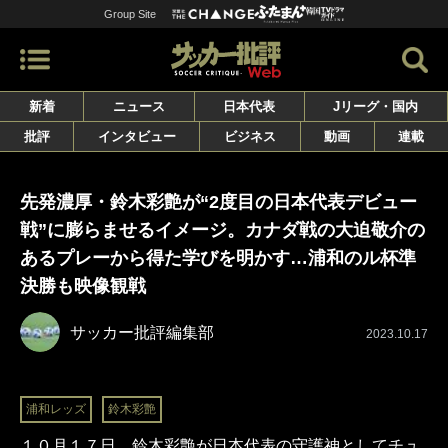
Group Site
新着
ニュース
日本代表
Jリーグ・国内
批評
インタビュー
ビジネス
動画
連載
先発濃厚・鈴木彩艶が“2度目の日本代表デビュー
戦”に膨らませるイメージ。カナダ戦の大迫敬介の
あるプレーから得た学びを明かす…浦和のル杯準
決勝も映像観戦
サッカー批評編集部
2023.10.17
浦和レッズ
鈴木彩艶
１０月１７日、鈴木彩艶が日本代表の守護神としてチュ