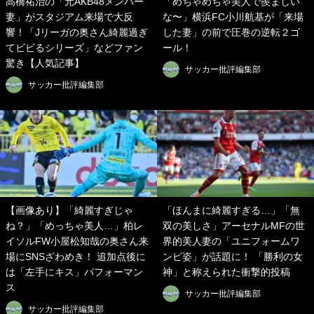
高橋祐治の「元AKB48メンバー
「めちゃめちゃ美人で羨ましい
妻」がスタジアム来場で大反
な〜」横浜FC小川航基が「来場
響！「Jリーガの奥さん綺麗過ぎ
した妻」の前で圧巻の逆転２ゴ
てビビるシリーズ」などファン
ール！
驚き【人気記事】
サッカー批評編集部
サッカー批評編集部
【画像あり】「綺麗すぎじゃ
「ほんまに綺麗すぎる…」「無
ね？」「めっちゃ美人…」柏レ
双の美しさ」アーセナルMFの世
イソルFW小屋松知哉の奥さん来
界的美人妻の「ユニフォームワ
場にSNSざわめき！ 追加点後に
ンピ姿」が話題に！ 「勝利の女
は「左手にキス」パフォーマン
神」と称えられた衝撃的投稿
ス
サッカー批評編集部
サッカー批評編集部