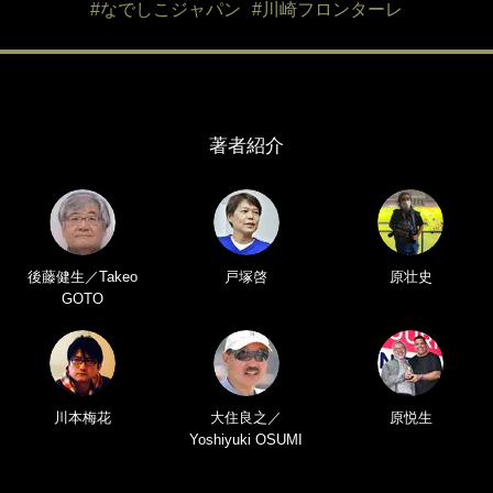
#なでしこジャパン
#川崎フロンターレ
著者紹介
後藤健生／Takeo
戸塚啓
原壮史
GOTO
川本梅花
大住良之／
原悦生
Yoshiyuki OSUMI