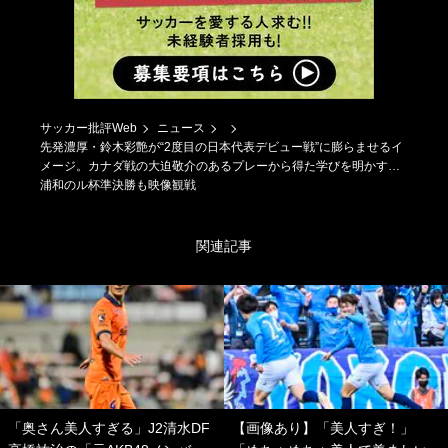
サッカー批評Web
ニュース
先発濃厚・鈴木彩艶が“2度目の日本代表デビュー戦”に膨らませるイ
メージ。カナダ戦の大迫敬介のあるプレーから得た学びを明かす…
浦和のル杯準決勝も映像観戦
関連記事
「奥さん美人すぎる」J2清水DF
【画像あり】「美人すぎ！」