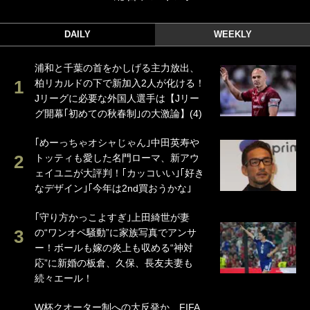
DAILY
WEEKLY
浦和と千葉の首をかしげる主力放出、
柏リカルドの下で新加入2人が化ける！
Jリーグに必要な外国人選手は【Jリー
グ開幕｢初めての秋春制｣の大激論】(4)
｢めーっちゃオシャじゃん｣中田英寿や
トッティも愛した名門ローマ、新アウ
ェイユニが大評判！｢カッコいい｣｢好き
なデザイン｣｢今年は2nd買おうかな｣
｢守り方かっこよすぎ｣上田綺世が妻
の“ワンオペ騒動”に家族写真でアンサ
ー！ボールも嫁の炎上も収める“神対
応”に新婚の板倉、久保、長友夫妻も
続々エール！
W杯クオーター制への大反発か、FIFA