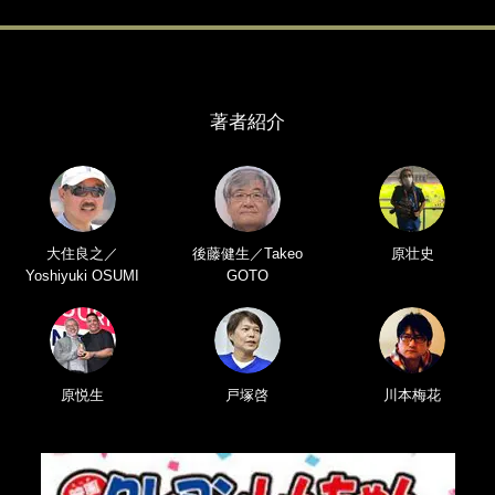
著者紹介
大住良之／
後藤健生／Takeo
原壮史
Yoshiyuki OSUMI
GOTO
原悦生
戸塚啓
川本梅花