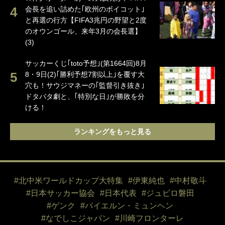
会長を追い詰めた｢欧州のボイコット｣
と再選の行方【FIFA3兆円の野望と2度
のオウンゴール、来年3月の会長選】
(3)
サッカーくじ｢toto予想｣(第1664回)8月
8・9日(2)｢勝利予想7割以上｣を覆す大
穴も！サウジマネーの｢監督引き抜き｣
ドタバタ劇と、｢特別な日｣が勝敗を分
ける！
ランキングをもっと見る
#北中米ワールドカップ大特集
#伊東純也
#中村敬斗
#日本サッカー協会
#日本代表
#ジュビロ磐田
#ゲンク
#バイエルン・ミュンヘン
#なでしこジャパン
#川崎フロンターレ