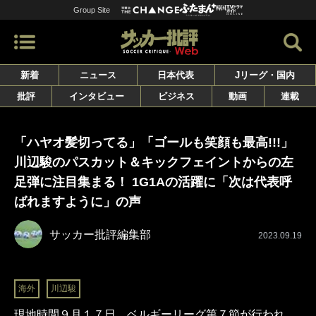
Group Site
新着
ニュース
日本代表
Jリーグ・国内
批評
インタビュー
ビジネス
動画
連載
「ハヤオ髪切ってる」「ゴールも笑顔も最高!!!」
川辺駿のパスカット＆キックフェイントからの左
足弾に注目集まる！ 1G1Aの活躍に「次は代表呼
ばれますように」の声
サッカー批評編集部
2023.09.19
海外
川辺駿
現地時間９月１７日、ベルギーリーグ第７節が行われ、