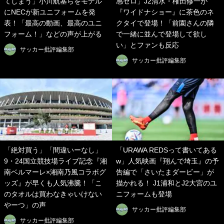
てしまう」小川航基らをモデル
感ゼロ」J2清水・権田修一が
にNECが新ユニフォームを発
『ワイドナショー』に茶色のネ
表！「最高の動画、最高のユニ
クタイで登場！「前園さんの隣
フォーム！」などの声が上がる
で一緒に並んで登場して欲し
い」とファンも反応
サッカー批評編集部
サッカー批評編集部
「絶対買う」「間違いーなし」
「URAWA REDSって書いてある
9・24国立競技場ライブ記念『湘
w」人気映画『翔んで埼玉』の予
南ベルマーレ×湘南乃風コラボグ
告編で「さいたまダービー」が
ッズ』が早くも人気沸騰！「こ
描かれる！ J1浦和とJ2大宮のユ
のタオルは買わなきゃいけない
ニフォームも登場
やーつ」の声
サッカー批評編集部
サッカー批評編集部