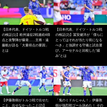
【日本代表、ドイツ・トルコ戦
【日本代表、ドイツ・トルコ戦
の検証(1)】欧州遠征2戦連続4得
の検証(2)】冨安健洋が「僕らに
点と攻撃陣が爆発……主将・遠
とってはそれが当たり前になる
藤航が語る「大量得点の要因」
べき」と強調する守備と試合運
とは
び。アーセナルと比較した“緩
み”とは
【伊藤敦樹がトルコ戦で出せた
「鬼のミドルじゃん！」伊藤敦
こと、出せなかったこと(2)】
樹が強烈初ゴール決めた！ その