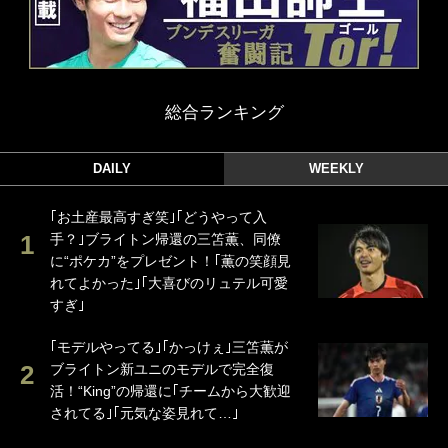
総合ランキング
DAILY
WEEKLY
｢お土産最高すぎ笑｣｢どうやって入
手？｣ブライトン帰還の三笘薫、同僚
に“ポケカ”をプレゼント！｢薫の笑顔見
れてよかった｣｢大喜びのリュテル可愛
すぎ｣
｢モデルやってる｣｢かっけぇ｣三笘薫が
ブライトン新ユニのモデルで完全復
活！“King”の帰還に｢チームから大歓迎
されてる｣｢元気な姿見れて…｣