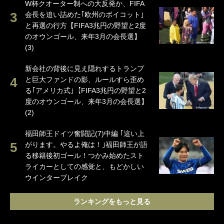
W杯クオーター制への大反発か、FIFA
会長を追い詰めた｢欧州のボイコット｣
と再選の行方【FIFA3兆円の野望と2度
のオウンゴール、来年3月の会長選】
(3)
新会社の背後に見え隠れするトランプ
と巨大ファンドの影、ルールすら歪め
る｢アメリカ式｣【FIFA3兆円の野望と2
度のオウンゴール、来年3月の会長選】
(2)
福田師王ドイツ奮闘記(7)中編 ｢這い上
がります。やるよ俺は！｣福田師王が語
る移籍後初ゴール！つかみ始めたスト
ライカーとしての感覚と、もどかしい
ウインターブレイク
ランキングをもっと見る