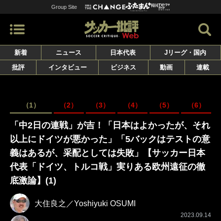
Group Site
新着
ニュース
日本代表
Jリーグ・国内
批評
インタビュー
ビジネス
動画
連載
（1）
（2）
（3）
（4）
（5）
（6）
「中2日の連戦」が吉！「日本はよかったが、それ
以上にドイツが悪かった」「5バックはテストの意
義はあるが、采配としては失敗」【サッカー日本
代表「ドイツ、トルコ戦」実りある欧州遠征の徹
底激論】(1)
大住良之／Yoshiyuki OSUMI
2023.09.14