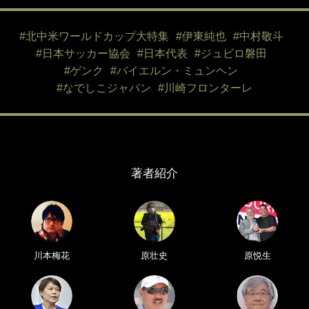
#北中米ワールドカップ大特集
#伊東純也
#中村敬斗
#日本サッカー協会
#日本代表
#ジュビロ磐田
#ゲンク
#バイエルン・ミュンヘン
#なでしこジャパン
#川崎フロンターレ
著者紹介
川本梅花
原壮史
原悦生