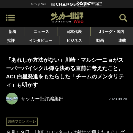
Group Site
新着
ニュース
日本代表
Jリーグ・国内
批評
インタビュー
ビジネス
動画
連載
「あれしか方法がない」川崎・マルシーニョがス
ーパーバイシクル弾を決める直前に考えたこと。
ACL白星発進をもたらした「チームのメンタリテ
ィ」も明かす
サッカー批評編集部
2023.09.20
川崎フロンターレ
９月１９日、川崎フロンターレは敵地で迎えたＡＣＬグ