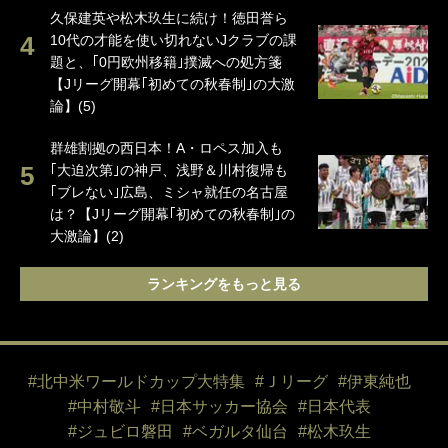
久保建英や松木玖生に続け！徳田誉ら
10代の才能を使い切れないJクラブの課
題と、｢0円欧州移籍｣撲滅への処方箋
【Jリーグ開幕｢初めての秋春制｣の大激
論】(5)
群雄割拠の西日本！A・ロペス加入も
｢大迫次第｣の神戸、浅野＆川村復帰も
｢ブレない｣広島、ミシャ就任の名古屋
は？【Jリーグ開幕｢初めての秋春制｣の
大激論】(2)
ランキングをもっと見る
#北中米ワールドカップ大特集
#Ｊリーグ
#伊東純也
#中村敬斗
#日本サッカー協会
#日本代表
#ジュビロ磐田
#ベガルタ仙台
#松木玖生