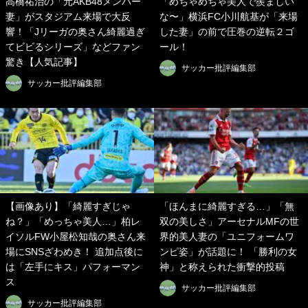
高橋祐治の「元AKB48メンバー
「めちゃめちゃ美人で羨ましい
妻」がスタジアム来場で大反
な〜」横浜FC小川航基が「来場
響！「Jリーガの奥さん綺麗過ぎ
した妻」の前で圧巻の逆転２ゴ
てビビるシリーズ」などファン
ール！
驚き【人気記事】
サッカー批評編集部
サッカー批評編集部
【画像あり】「綺麗すぎじゃ
「ほんまに綺麗すぎる…」「無
ね？」「めっちゃ美人…」柏レ
双の美しさ」アーセナルMFの世
イソルFW小屋松知哉の奥さん来
界的美人妻の「ユニフォームワ
場にSNSざわめき！ 追加点後に
ンピ姿」が話題に！ 「勝利の女
は「左手にキス」パフォーマン
神」と称えられた衝撃的投稿
ス
サッカー批評編集部
サッカー批評編集部