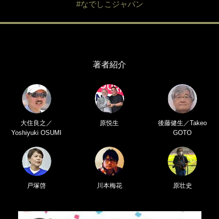
#なでしこジャパン
著者紹介
大住良之／
原悦生
後藤健生／Takeo
Yoshiyuki OSUMI
GOTO
戸塚啓
川本梅花
原壮史