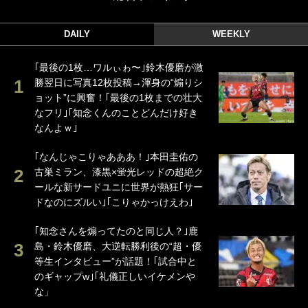
DAILY
WEEKLY
｢最後の1枚…ワルぃゎ〜｣鈴木優磨が激
勝翌日に写真12枚投稿→渾身の“煽りシ
ョット”に興奮！｢最後の1枚までの壮大
なフリ｣｢知念くんのことどんだけ好き
なんよｗ｣
｢なんじゃこりゃあああ！｣本田圭佑の
古巣ミラン、漆黒×蛍光レッドの超絶ク
ールな新サードユニに世界が熱狂｢サー
ドなのにズルい｣｢こりゃかっけえわ｣
｢知念さんを煽ってたのと同じ人？｣鹿
島・鈴木優磨、大逆転勝利後の“超・優
等生インタビュー”が話題！｢試合中と
のギャップw｣｢礼儀正しいイケメンや
な」