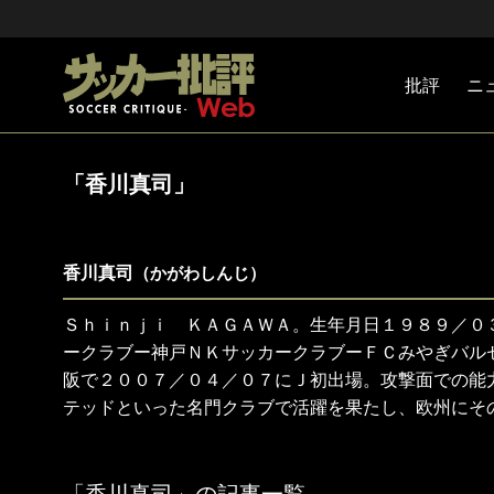
批評
ニ
Jリーグ
戦術
注目選手
海外サッ
監督
マネー
チームマ
日本代表
「香川真司」
香川真司
（かがわしんじ）
Ｓｈｉｎｊｉ ＫＡＧＡＷＡ。生年月日１９８９／０３
ークラブー神戸ＮＫサッカークラブーＦＣみやぎバル
阪で２００７／０４／０７にＪ初出場。攻撃面での能
テッドといった名門クラブで活躍を果たし、欧州にそ