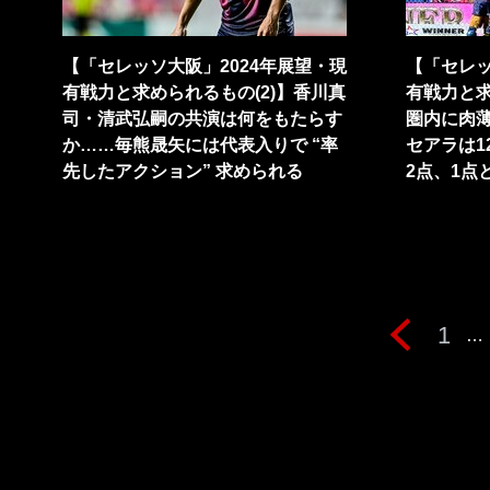
【「セレッソ大阪」2024年展望・現
【「セレッ
有戦力と求められるもの(2)】香川真
有戦力と求
司・清武弘嗣の共演は何をもたらす
圏内に肉
か……毎熊晟矢には代表入りで “率
セアラは1
先したアクション” 求められる
2点、1点
1
…