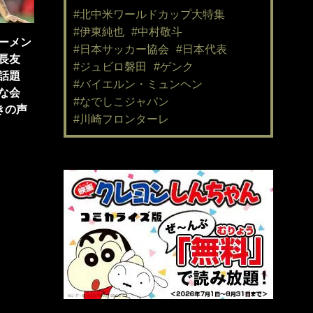
#北中米ワールドカップ大特集
#伊東純也
#中村敬斗
ーメン
#日本サッカー協会
#日本代表
長友
#ジュビロ磐田
#ゲンク
話題
#バイエルン・ミュンヘン
な会
#なでしこジャパン
きの声
#川崎フロンターレ