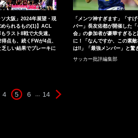
ソ大阪」2024年展望・現
「メンツ神すぎます」「すげ
められるもの(1)】ACL
バー」長友佑都が開催した「
薄もラスト8戦で大失速。
会」の参加者が豪華すぎると
2得点も、続くFWが4点、
に！「なんですか、この素敵
と乏しい結果でブレーキに
は!!」「最強メンバー」と驚
サッカー批評編集部
4
5
6
14
…