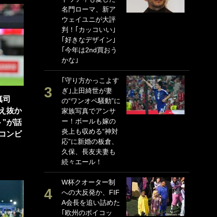
名門ローマ、新ア
P
ウェイユニが大評
G
判！｢カッコいい｣
｢
｢好きなデザイン｣
る
｢今年は2nd買おう
上
かな｣
か
｢守り方かっこよす
｢
ぎ｣上田綺世が妻
笑
真司
の“ワンオペ騒動”に
戦
え抜か
家族写真でアンサ
シ
ー！ボールも嫁の
口
”が話
炎上も収める“神対
テ
コンビ
応”に新婚の板倉、
全
久保、長友夫妻も
ケ
続々エール！
ぎ
W杯クオーター制
｢
への大反発か、FIF
だ
A会長を追い詰めた
表
｢欧州のボイコッ
ペ