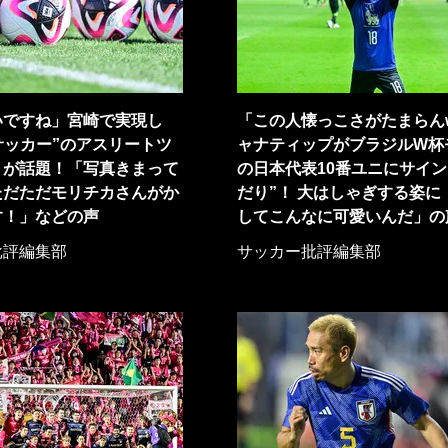
いですね」宮崎で実現し
「この人懐っこさがたまらん
サッカー”のアスリートツ
ャナティップがブラジルW杯
トが話題！「写真きまって
の日本代表10番ユニにサイン
ただただモリチカさんがか
だり”！ 大はしゃぎする姿に
す！」などの声
してこんなに可愛いんだ」の
批評編集部
サッカー批評編集部