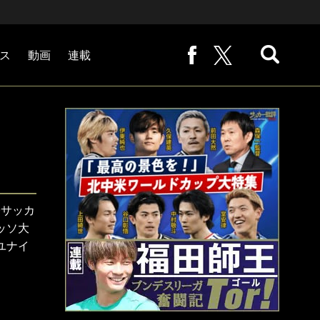
ス
動画
連載
熊崎敬の「路地から始まる処世術」
下田恒幸の「10倍面白くなるサッカー中継の見方」
サッカー批評PHOTOギャラリー「ピッチの焦点」
後藤健生の「蹴球放浪記」
原悦生PHOTOギャラリー「サッカー遠近」
「だれかに言いたくなる記録」
福田師王「ブンデスリーガ奮闘記 Tor!」
大住良之の「この世界のコーナーエリアから」
子サッカ
ッソ大
ユナイ