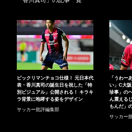
「香川真司」の記事一覧
ビックリマンチョコ仕様！ 元日本代
「うわー
表・香川真司の誕生日を祝した「特
い」C大阪
別ビジュアル」公開される！ キラキ
珍事」の
ラ背景に咆哮する姿をデザイン
ん震える
もんだ」
サッカー批評編集部
サッカー