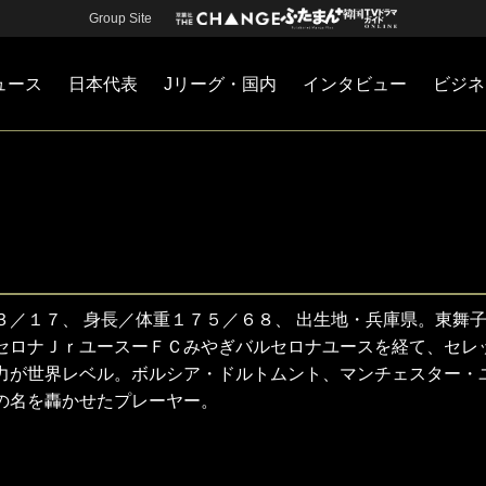
Group Site
ュース
日本代表
Jリーグ・国内
インタビュー
ビジネ
・国内
カー
ネジメント
Jリーグ・国内
戦術
注目選手
海外サッカー
監督
マネー
チームマネジメント
日本代表
／１７、 身長／体重１７５／６８、 出生地・兵庫県。東舞
セロナＪｒユースーＦＣみやぎバルセロナユースを経て、セレ
力が世界レベル。ボルシア・ドルトムント、マンチェスター・
の名を轟かせたプレーヤー。