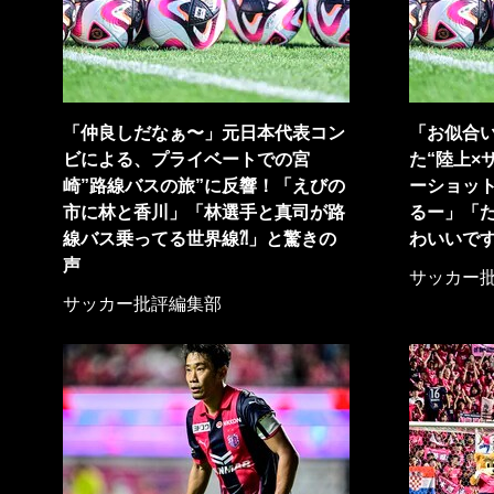
「仲良しだなぁ〜」元日本代表コン
「お似合
ビによる、プライベートでの宮
た“陸上×
崎”路線バスの旅”に反響！「えびの
ーショッ
市に林と香川」「林選手と真司が路
るー」「
線バス乗ってる世界線⁈」と驚きの
わいいで
声
サッカー
サッカー批評編集部