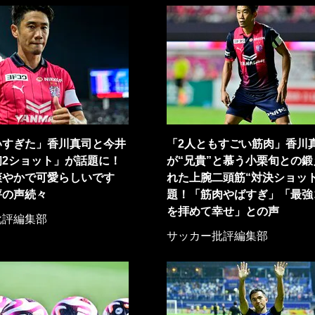
いすぎた」香川真司と今井
「2人ともすごい筋肉」香川
初2ショット」が話題に！
が“兄貴”と慕う小栗旬との鍛
爽やかで可愛らしいです
れた上腕二頭筋“対決ショット
評の声続々
題！「筋肉やばすぎ」「最強
を拝めて幸せ」との声
批評編集部
サッカー批評編集部