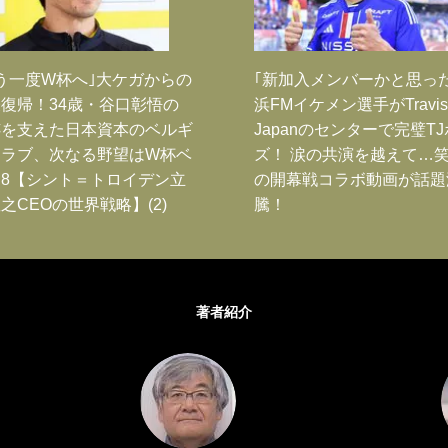
う一度W杯へ｣大ケガからの
｢新加入メンバーかと思っ
復帰！34歳・谷口彰悟の
浜FMイケメン選手がTravis
跡を支えた日本資本のベルギ
Japanのセンターで完璧T
クラブ、次なる野望はW杯ベ
ズ！ 涙の共演を越えて…
8【シント＝トロイデン立
の開幕戦コラボ動画が話題
之CEOの世界戦略】(2)
騰！
著者紹介