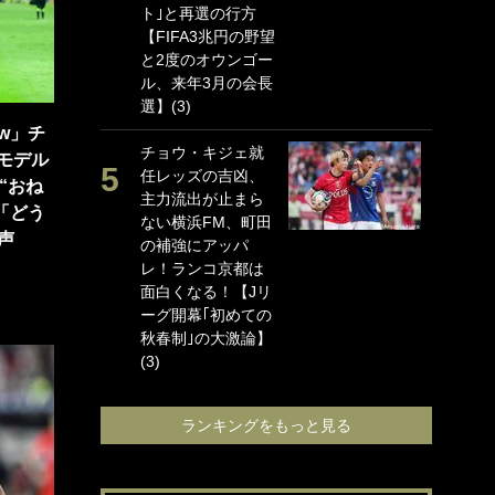
ト｣と再選の行方
海
【FIFA3兆円の野望
イ
と2度のオウンゴー
っ
ル、来年3月の会長
的
選】(3)
｢
w」チ
チョウ・キジェ就
笑
モデル
任レッズの吉凶、
手
“おね
主力流出が止まら
還
「どう
ない横浜FM、町田
に
声
の補強にアッパ
ン
レ！ランコ京都は
れ
面白くなる！【Jリ
喜
ーグ開幕｢初めての
愛
秋春制｣の大激論】
(3)
ランキングをもっと見る