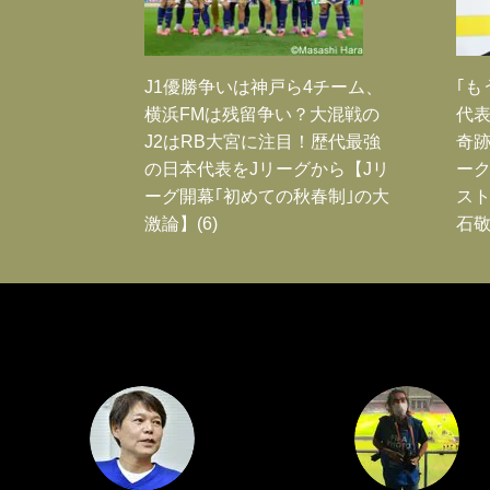
J1優勝争いは神戸ら4チーム、
｢も
横浜FMは残留争い？大混戦の
代表
J2はRB大宮に注目！歴代最強
奇
の日本代表をJリーグから【Jリ
ー
ーグ開幕｢初めての秋春制｣の大
スト
激論】(6)
石敬