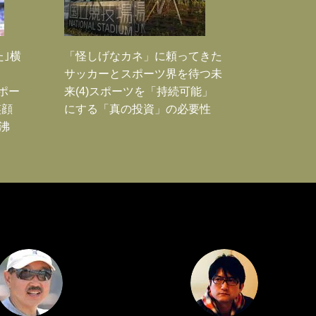
た｣横
「怪しげなカネ」に頼ってきた
サッカーとスポーツ界を待つ未
Jポー
来(4)スポーツを「持続可能」
笑顔
にする「真の投資」の必要性
沸