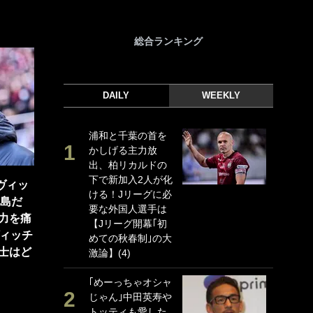
総合ランキング
DAILY
WEEKLY
浦和と千葉の首を
｢
かしげる主力放
｢
出、柏リカルドの
ド
下で新加入2人が化
日
ヴィッ
ける！Jリーグに必
ン
鹿島だ
要な外国人選手は
ー
力を痛
【Jリーグ開幕｢初
事
ヴィッチ
めての秋春制｣の大
｢
士はど
激論】(4)
な
｢めーっちゃオシャ
｢
じゃん｣中田英寿や
w
トッティも愛した
世