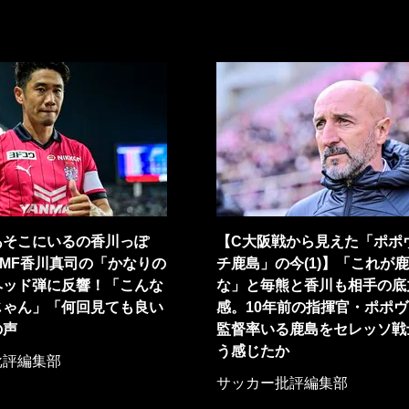
あそこにいるの香川っぽ
【C大阪戦から見えた「ポポ
MF香川真司の「かなりの
チ鹿島」の今(1)】「これが
ヘッド弾に反響！「こんな
な」と毎熊と香川も相手の底
じゃん」「何回見ても良い
感。10年前の指揮官・ポポ
の声
監督率いる鹿島をセレッソ戦
う感じたか
批評編集部
サッカー批評編集部