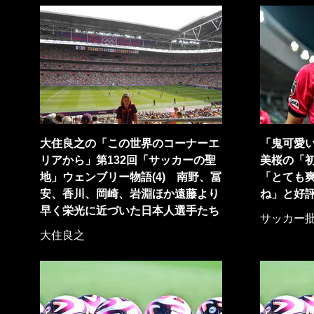
大住良之の「この世界のコーナーエ
「鬼可愛
リアから」第132回「サッカーの聖
美桜の「
地」ウェンブリー物語(4) 南野、冨
「とても
安、香川、岡崎、岩淵ほか遠藤より
ね」と好
早く栄光に近づいた日本人選手たち
サッカー
大住良之