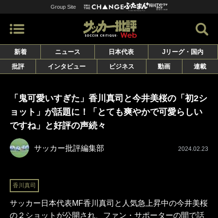
Group Site
新着
ニュース
日本代表
Jリーグ・国内
批評
インタビュー
ビジネス
動画
連載
「鬼可愛いすぎた」香川真司と今井美桜の「初2シ
ョット」が話題に！「とても爽やかで可愛らしい
ですね」と好評の声続々
サッカー批評編集部
2024.02.23
香川真司
サッカー日本代表MF香川真司と人気急上昇中の今井美桜
の２ショットが公開され、ファン・サポーターの間で話