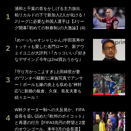
浦和と千葉の首をかしげる主力放出、
柏リカルドの下で新加入2人が化ける！
Jリーグに必要な外国人選手は【Jリー
グ開幕｢初めての秋春制｣の大激論】(4)
｢めーっちゃオシャじゃん｣中田英寿や
トッティも愛した名門ローマ、新アウ
ェイユニが大評判！｢カッコいい｣｢好き
なデザイン｣｢今年は2nd買おうかな｣
｢守り方かっこよすぎ｣上田綺世が妻
の“ワンオペ騒動”に家族写真でアンサ
ー！ボールも嫁の炎上も収める“神対
応”に新婚の板倉、久保、長友夫妻も
続々エール！
W杯クオーター制への大反発か、FIFA
会長を追い詰めた｢欧州のボイコット｣
と再選の行方【FIFA3兆円の野望と2度
のオウンゴール、来年3月の会長選】