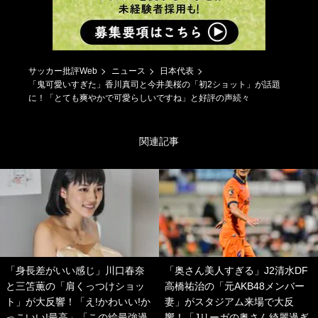
サッカー批評Web
ニュース
日本代表
「鬼可愛いすぎた」香川真司と今井美桜の「初2ショット」が話題
に！「とても爽やかで可愛らしいですね」と好評の声続々
関連記事
「身長差がいい感じ」川口春奈
「奥さん美人すぎる」J2清水DF
と三笘薫の「肩くっつけショッ
高橋祐治の「元AKB48メンバー
ト」が大反響！「え!かわいい!か
妻」がスタジアム来場で大反
っこいい!最高」「この絵最強過
響！「Jリーガの奥さん綺麗過ぎ