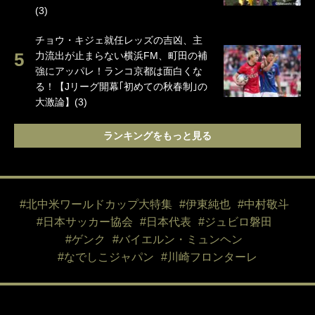
(3)
チョウ・キジェ就任レッズの吉凶、主
力流出が止まらない横浜FM、町田の補
強にアッパレ！ランコ京都は面白くな
る！【Jリーグ開幕｢初めての秋春制｣の
大激論】(3)
ランキングをもっと見る
#北中米ワールドカップ大特集
#伊東純也
#中村敬斗
#日本サッカー協会
#日本代表
#ジュビロ磐田
#ゲンク
#バイエルン・ミュンヘン
#なでしこジャパン
#川崎フロンターレ