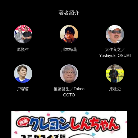
著者紹介
原悦生
川本梅花
大住良之／
Yoshiyuki OSUMI
戸塚啓
後藤健生／Takeo
原壮史
GOTO