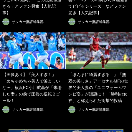
ぎる」とファン興奮【人気記
てビビるシリーズ」などファン
事】
驚き【人気記事】
サッカー批評編集部
サッカー批評編集部
【画像あり】「美人すぎ！」
「ほんまに綺麗すぎる…」「無
「めちゃめちゃ美人で羨ましい
双の美しさ」アーセナルMFの世
な〜」横浜FC小川航基が「来場
界的美人妻の「ユニフォームワ
した妻」の前で圧巻の逆転２ゴ
ンピ姿」が話題に！ 「勝利の女
ール！
神」と称えられた衝撃的投稿
サッカー批評編集部
サッカー批評編集部