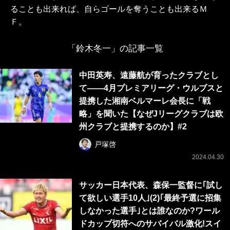
ることも出来れば、自らゴールを奪うことも出来るＭ
Ｆ。
「鈴木冬一」の記事一覧
中田英寿、遠藤航が育ったクラブとし
て――4月プレミアリーグ・ウルブスと
提携した湘南ベルマーレ会長に「戦
略」を聞いた【なぜJリーグクラブは欧
州クラブと提携するのか】#2
戸塚啓
2024.04.30
サッカー日本代表、森保一監督に｢試し
て欲しい選手10人｣(2)｢最終予選に招集
しなかった選手｣とは誰なのか?ワール
ドカップ切符へのサバイバル激化!スイ