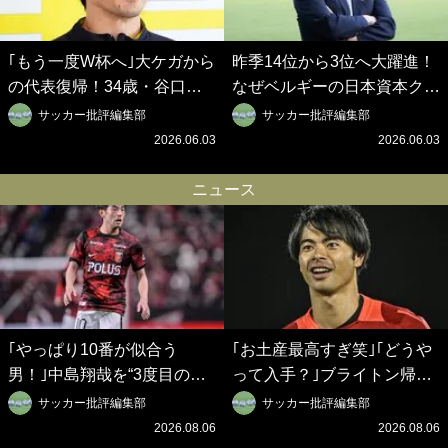
｢もう一度W杯へ｣大ケガから
昨季14位から3位へ大躍進！
の代表復帰！34歳・谷口彰
なぜベルギーの日本資本クラ
悟の奇跡を支えた日本資本の
ブは創設102年目に歴史的快
サッカー批評編集部
サッカー批評編集部
ベルギークラブ、次なる野望
挙を成し遂げられたのか？
2026.06.03
2026.06.03
はW杯ベスト8【シント＝ト
【シント＝トロイデン立石敬
ロイデン立石敬之CEOの世
之CEOの世界戦略】(1)
ニュース
界戦略】(2)
｢やっぱり10番が似合う
｢お土産最高すぎ笑｣｢どうや
男！｣中島翔哉を“3度目の獲
って入手？｣ブライトン帰還
得”ポルティモネンセが歓迎
の三笘薫、同僚に“ポケカ”を
サッカー批評編集部
サッカー批評編集部
アニメーションで背番号10
プレゼント！｢薫の笑顔見れ
2026.08.06
2026.08.06