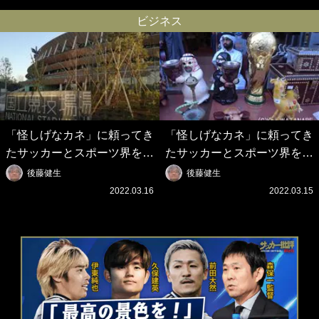
を披露!? 過去動画も公開｢幸
てよかった｣｢大喜びのリュテ
せだね〜｣｢爽やかイケメン｣
ル可愛すぎ｣
ビジネス
「怪しげなカネ」に頼ってき
「怪しげなカネ」に頼ってき
たサッカーとスポーツ界を待
たサッカーとスポーツ界を待
つ未来(4)スポーツを「持続
つ未来(3)「ロシアン・マネ
後藤健生
後藤健生
可能」にする「真の投資」の
ー」に続く中東の「オイルマ
2022.03.16
2022.03.15
必要性
ネー」の危険性