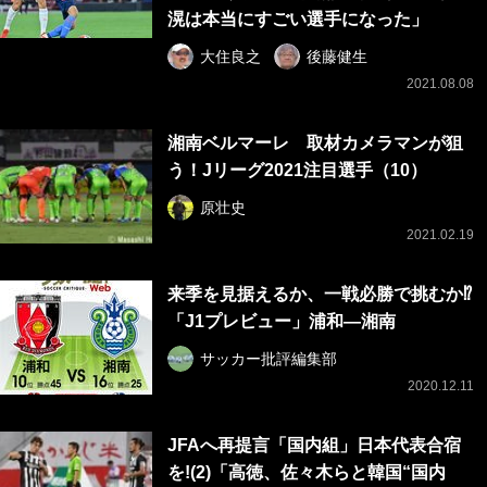
滉は本当にすごい選手になった」
大住良之
後藤健生
2021.08.08
湘南ベルマーレ 取材カメラマンが狙
う！Jリーグ2021注目選手（10）
原壮史
2021.02.19
来季を見据えるか、一戦必勝で挑むか⁉
「J1プレビュー」浦和―湘南
サッカー批評編集部
2020.12.11
JFAへ再提言「国内組」日本代表合宿
を!(2)「高徳、佐々木らと韓国“国内