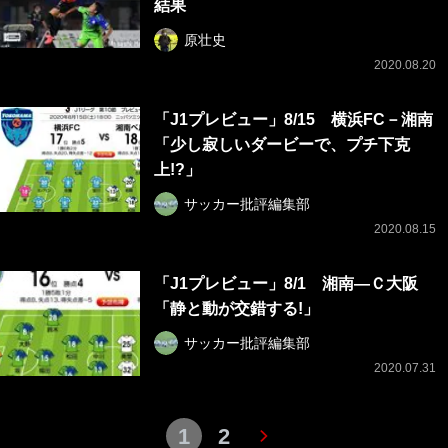
結果
原壮史
2020.08.20
「J1プレビュー」8/15 横浜FC－湘南
「少し寂しいダービーで、プチ下克
上!?」
サッカー批評編集部
2020.08.15
「J1プレビュー」8/1 湘南―Ｃ大阪
「静と動が交錯する!」
サッカー批評編集部
2020.07.31
1
2