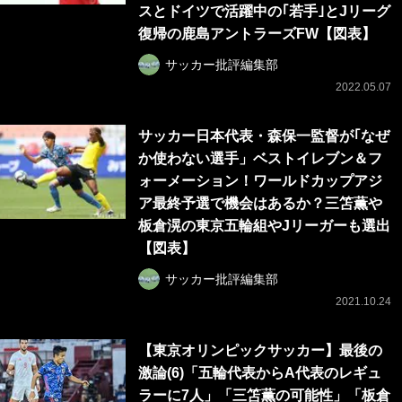
スとドイツで活躍中の｢若手｣とJリーグ
復帰の鹿島アントラーズFW【図表】
サッカー批評編集部
2022.05.07
サッカー日本代表・森保一監督が｢なぜ
か使わない選手」ベストイレブン＆フ
ォーメーション！ワールドカップアジ
ア最終予選で機会はあるか？三笘薫や
板倉滉の東京五輪組やJリーガーも選出
【図表】
サッカー批評編集部
2021.10.24
【東京オリンピックサッカー】最後の
激論(6)「五輪代表からA代表のレギュ
ラーに7人」「三笘薫の可能性」「板倉