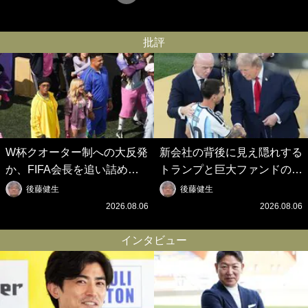
批評
W杯クオーター制への大反発
新会社の背後に見え隠れする
か、FIFA会長を追い詰めた
トランプと巨大ファンドの
｢欧州のボイコット｣と再選の
影、ルールすら歪める｢アメ
後藤健生
後藤健生
行方【FIFA3兆円の野望と2
リカ式｣【FIFA3兆円の野望
2026.08.06
2026.08.06
度のオウンゴール、来年3月
と2度のオウンゴール、来年
の会長選】(3)
3月の会長選】(2)
インタビュー