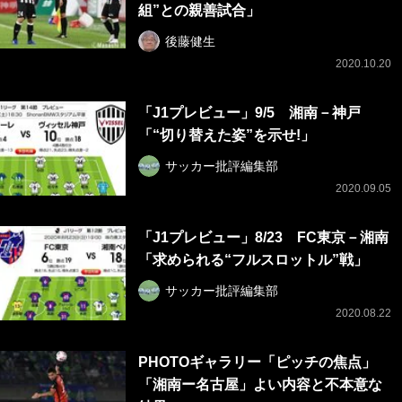
組”との親善試合」
後藤健生
2020.10.20
「J1プレビュー」9/5 湘南－神戸
「“切り替えた姿”を示せ!」
サッカー批評編集部
2020.09.05
「J1プレビュー」8/23 FC東京－湘南
「求められる“フルスロットル”戦」
サッカー批評編集部
2020.08.22
PHOTOギャラリー「ピッチの焦点」
「湘南ー名古屋」よい内容と不本意な