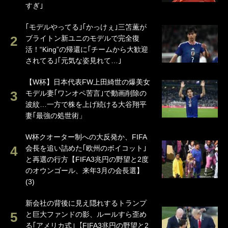
すぎ｣
｢モデルやってる｣｢かっけぇ｣三笘薫が
ブライトン新ユニのモデルで完全復
活！“King”の帰還に｢チームから大歓迎
されてる｣｢元気な姿見れて…｣
【W杯】日本代表FW上田綺世の爆美女
モデル妻｢ワンオペ苦言｣で動画削除の
波紋…一方で株を上げ続ける大谷翔平
妻｢最強の処世術」
W杯クオーター制への大反発か、FIFA
会長を追い詰めた｢欧州のボイコット｣
と再選の行方【FIFA3兆円の野望と2度
のオウンゴール、来年3月の会長選】
(3)
新会社の背後に見え隠れするトランプ
と巨大ファンドの影、ルールすら歪め
る｢アメリカ式｣【FIFA3兆円の野望と2