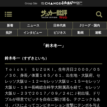
Group Site
新着
ニュース
日本代表
Jリーグ・国内
批評
インタビュー
ビジネス
動画
連載
「鈴木冬一」
鈴木冬一
（すずきといち）
Ｔｏｉｃｈｉ ＳＵＺＵＫＩ。生年月日２０００／０５
／３０、身長／体重１６５／６１、出生地・大阪府。セ
レッソ大阪Ｕ－１２ーセレッソ大阪Ｕ－１５ーセレッソ
大阪Ｕ－１８ー長崎総合科学大附属高を経て、セレッソ
大阪Ｕ－２３で２０１７／０９／２４にＪ初出場。ドリ
ブルが得意でピッチを自在に駆け巡る。テクニックもあ
り、パスによってコンビネーション攻撃にテンポを与え