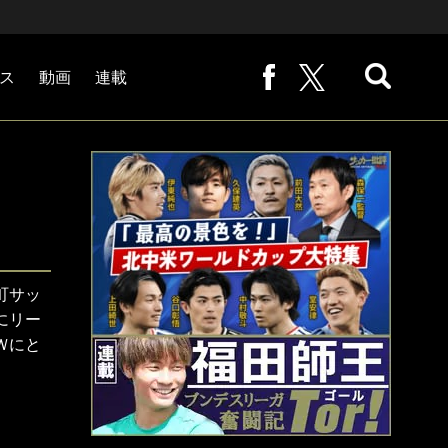
ス
動画
連載
熊崎敬の「路地から始まる処世術」
下田恒幸の「10倍面白くなるサッカー中継の見方」
サッカー批評PHOTOギャラリー「ピッチの焦点」
後藤健生の「蹴球放浪記」
原悦生PHOTOギャラリー「サッカー遠近」
「だれかに言いたくなる記録」
福田師王「ブンデスリーガ奮闘記 Tor!」
大住良之の「この世界のコーナーエリアから」
町サッ
にリー
Ｗにと