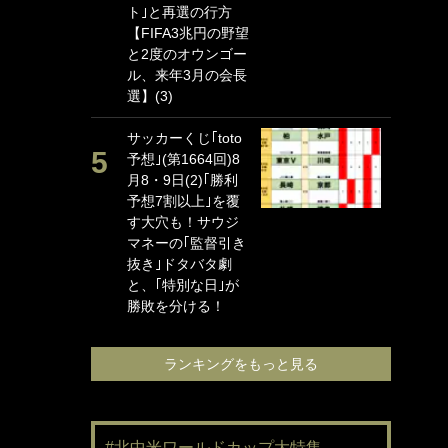
ト｣と再選の行方
海
【FIFA3兆円の野望
イ
と2度のオウンゴー
っ
ル、来年3月の会長
的
選】(3)
｢
サッカーくじ｢toto
笑
予想｣(第1664回)8
手
月8・9日(2)｢勝利
還
予想7割以上｣を覆
に
す大穴も！サウジ
ン
マネーの｢監督引き
れ
抜き｣ドタバタ劇
喜
と、｢特別な日｣が
愛
勝敗を分ける！
ランキングをもっと見る
#北中米ワールドカップ大特集