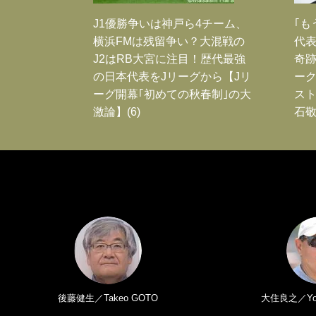
J1優勝争いは神戸ら4チーム、
｢も
横浜FMは残留争い？大混戦の
代表
J2はRB大宮に注目！歴代最強
奇
の日本代表をJリーグから【Jリ
ー
ーグ開幕｢初めての秋春制｣の大
スト
激論】(6)
石敬
後藤健生／Takeo GOTO
大住良之／Yosh