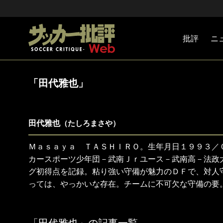
批評
ニ
Jリーグ
戦術
注目選手
海外サッ
監督
マネー
チームマ
日本代表
「田代雅也」
田代雅也
（たしろまさや）
Ｍａｓａｙａ ＴＡＳＨＩＲＯ。生年月日１９９３／
カースポーツ少年団－武南Ｊｒユース－武南高－法政
グ初得点を記録。粘り強い守備が魅力のＤＦで、対人
っては、やっかいな存在。チームに不可欠な守備の要