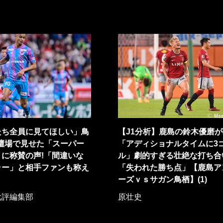
たち全員に見てほしい」鳥
【J1分析】鹿島の鈴木優磨
壇場で見せた「スーパー
「アディショナルタイムに3
に称賛の声!「間違いな
ル」劇的すぎる壮絶な打ち合
ラー」と相手ファンも称え
「失われた勝ち点」【鹿島ア
ーズｖｓサガン鳥栖】(1)
批評編集部
原壮史