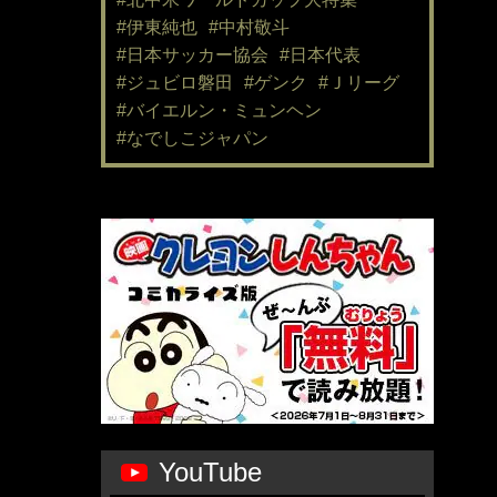
#伊東純也
#中村敬斗
#日本サッカー協会
#日本代表
#ジュビロ磐田
#ゲンク
#Ｊリーグ
#バイエルン・ミュンヘン
#なでしこジャパン
YouTube