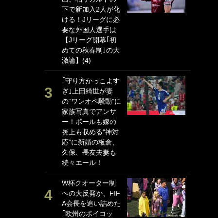
下で新加入2人が化
P
ける！Jリーグに必
G
要な外国人選手は
｢
【Jリーグ開幕｢初
る
めての秋春制｣の大
上
激論】(4)
か
｢守り方かっこよす
｢
ぎ｣上田綺世が妻
笑
の“ワンオペ騒動”に
戦
家族写真でアンサ
シ
ー！ボールも嫁の
口
炎上も収める“神対
テ
応”に新婚の板倉、
全
久保、長友夫妻も
ケ
続々エール！
ぎ
W杯クオーター制
｢
への大反発か、FIF
だ
A会長を追い詰めた
表
｢欧州のボイコッ
ペ