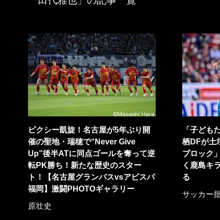
「田代雅也」の記事一覧
ピクシー凱旋！名古屋が5年ぶり開
「子ども
催の聖地・瑞穂で“Never Give
栖DFが土
Up”後半ATに同点ゴールを奪って逆
ブロック」
転PK勝ち！新たな歴史のスター
く鹿島キ
ト！【名古屋グランパスvsアビスパ
る
福岡】激闘PHOTOギャラリー
サッカー
原壮史