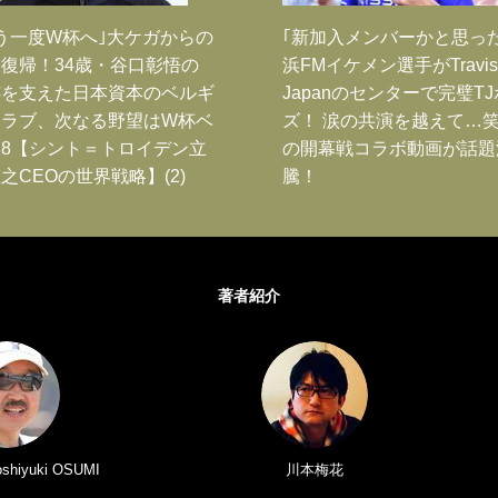
う一度W杯へ｣大ケガからの
｢新加入メンバーかと思っ
復帰！34歳・谷口彰悟の
浜FMイケメン選手がTravis
跡を支えた日本資本のベルギ
Japanのセンターで完璧T
クラブ、次なる野望はW杯ベ
ズ！ 涙の共演を越えて…
8【シント＝トロイデン立
の開幕戦コラボ動画が話題
之CEOの世界戦略】(2)
騰！
著者紹介
iyuki OSUMI
川本梅花