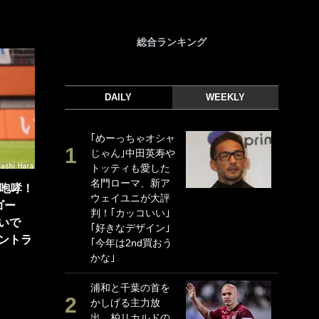
総合ランキング
DAILY
WEEKLY
｢めーっちゃオシャ
｢
じゃん｣中田英寿や
｢
トッティも愛した
ド
名門ローマ、新ア
日
が咆哮！
ウェイユニが大評
ン
ゴー
判！｢カッコいい｣
ー
いで
｢好きなデザイン｣
事
ントラ
｢今年は2nd買おう
｢
かな｣
な
浦和と千葉の首を
｢
かしげる主力放
w
出、柏リカルドの
世