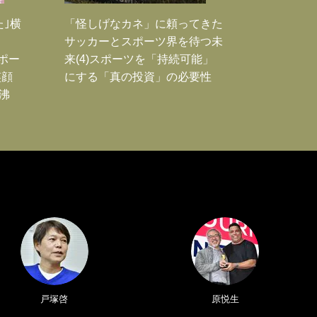
た｣横
「怪しげなカネ」に頼ってきた
サッカーとスポーツ界を待つ未
Jポー
来(4)スポーツを「持続可能」
笑顔
にする「真の投資」の必要性
沸
戸塚啓
原悦生