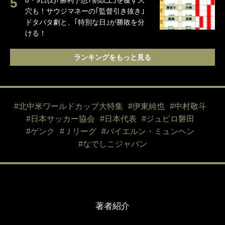
8・9日(2)｢勝利予想7割以上｣を覆す大
穴も！サウジマネーの｢監督引き抜き｣
ドタバタ劇と、｢特別な日｣が勝敗を分
ける！
ランキングをもっと見る
#北中米ワールドカップ大特集
#伊東純也
#中村敬斗
#日本サッカー協会
#日本代表
#ジュビロ磐田
#ゲンク
#Ｊリーグ
#バイエルン・ミュンヘン
#なでしこジャパン
著者紹介