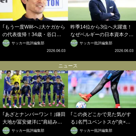
｢もう一度W杯へ｣大ケガから
昨季14位から3位へ大躍進！
の代表復帰！34歳・谷口彰
なぜベルギーの日本資本クラ
悟の奇跡を支えた日本資本の
ブは創設102年目に歴史的快
サッカー批評編集部
サッカー批評編集部
ベルギークラブ、次なる野望
挙を成し遂げられたのか？
2026.06.03
2026.06.03
はW杯ベスト8【シント＝ト
【シント＝トロイデン立石敬
ロイデン立石敬之CEOの世
之CEOの世界戦略】(1)
ニュース
界戦略】(2)
｢あざとナンバーワン！｣鎌田
｢この炎どこかで見た気がす
大地が冨安健洋に“肩組み頭
る｣名門ユベントスが“炎×ブ
乗せ”!?｢パレス兄弟｣爆誕の
ラック”のインパクト大の新
サッカー批評編集部
サッカー批評編集部