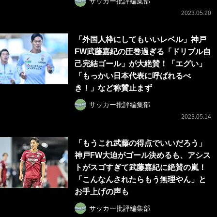
サッカー批評編集部
2023.05.20
「外国人枠にしてもいいレベル」神戸
FW武藤嘉紀の圧巻過ぎる「ドリブル自
己完結ゴール」が大絶賛！「エグい」
「もっかい日本代表に呼ばれるべ
き！」など称賛止まず
サッカー批評編集部
2023.05.14
「もうこれ武藤の得点でいいだろう」
神戸FW大迫がゴール決めるも、アシス
トがスゴすぎて武藤嘉紀に絶賛の嵐！
「こんなんされたらもう無理やん」と
お手上げの声も
サッカー批評編集部