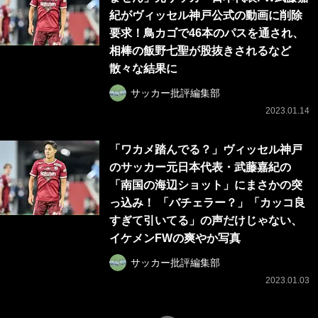
紀がヴィッセル神戸公式の動画に削除
要求！鳥カゴで46本のパスを通され、
相棒の飯野七聖が股抜きされるなど
散々な結果に
サッカー批評編集部
2023.01.14
「ワカメ踏んでる？」ヴィッセル神戸
のサッカー元日本代表・武藤嘉紀の
「南国の海辺ショット」にまさかの突
っ込み！ 「バチェラー？」「カッコ良
すぎて引いてる」の声だけじゃない、
イケメンFWの爽やか写真
サッカー批評編集部
2023.01.03