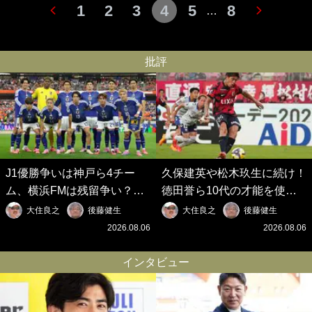
1
2
3
4
5
8
…
批評
J1優勝争いは神戸ら4チー
久保建英や松木玖生に続け！
ム、横浜FMは残留争い？大
徳田誉ら10代の才能を使い
混戦のJ2はRB大宮に注目！
切れないJクラブの課題と、
大住良之
後藤健生
大住良之
後藤健生
歴代最強の日本代表をJリー
｢0円欧州移籍｣撲滅への処方
2026.08.06
2026.08.06
グから【Jリーグ開幕｢初めて
箋【Jリーグ開幕｢初めての秋
の秋春制｣の大激論】(6)
春制｣の大激論】(5)
インタビュー