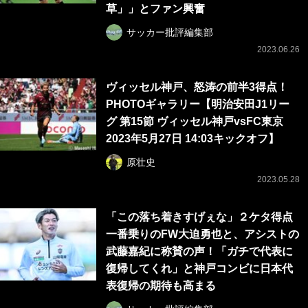
草」」とファン興奮
サッカー批評編集部
2023.06.26
ヴィッセル神戸、怒涛の前半3得点！
PHOTOギャラリー【明治安田J1リー
グ 第15節 ヴィッセル神戸vsFC東京
2023年5月27日 14:03キックオフ】
原壮史
2023.05.28
「この落ち着きすげぇな」２ケタ得点
一番乗りのFW大迫勇也と、アシストの
武藤嘉紀に称賛の声！「ガチで代表に
復帰してくれ」と神戸コンビに日本代
表復帰の期待も高まる