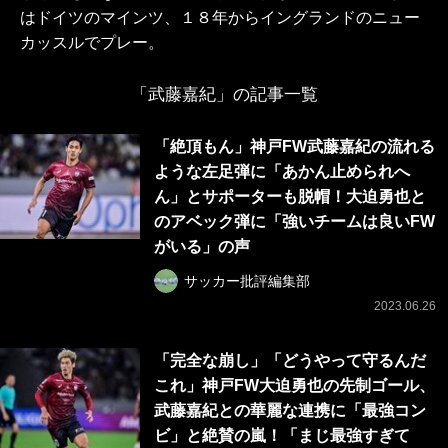
はドイツのマインツ、１８年からイングランドのニュー
カッスルでプレー。
「武藤嘉紀」の記事一覧
「絶頂もん」神戸FW武藤嘉紀の流れる
ような左足弾に「あかん止められへ
ん」とサポーターも脱帽！大迫勇也と
のアベック弾に「強いチームは良いFW
がいる」の声
サッカー批評編集部
2023.06.26
「完全な崩し」「どうやって守るんだ
これ」神戸FW大迫勇也の先制ゴール、
武藤嘉紀との華麗な連携に「最強コン
ビ」と絶賛の嵐！「まじ最強すぎて