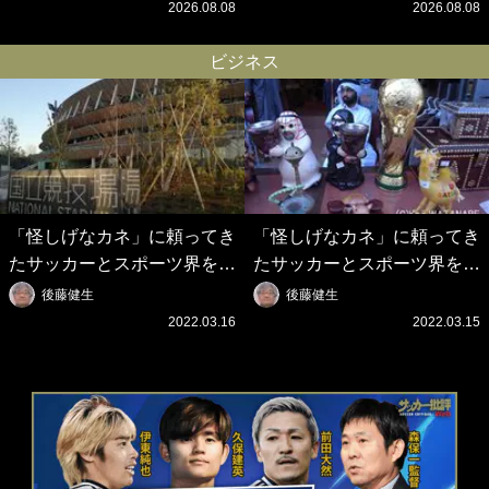
歓迎ムービーに大反響｢最後
3rdユニフォーム発表！｢W杯
2026.08.08
2026.08.08
の鎌田可愛すぎる｣｢粋にも程
フランス大会の日本代表の色
がある！」
違いを感じさせる｣
ビジネス
「怪しげなカネ」に頼ってき
「怪しげなカネ」に頼ってき
たサッカーとスポーツ界を待
たサッカーとスポーツ界を待
つ未来(4)スポーツを「持続
つ未来(3)「ロシアン・マネ
後藤健生
後藤健生
可能」にする「真の投資」の
ー」に続く中東の「オイルマ
2022.03.16
2022.03.15
必要性
ネー」の危険性