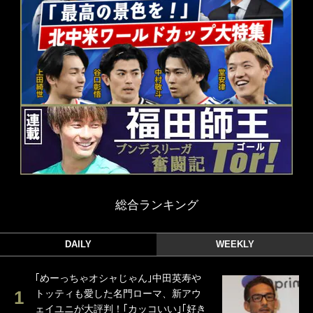
総合ランキング
DAILY
WEEKLY
｢めーっちゃオシャじゃん｣中田英寿や
トッティも愛した名門ローマ、新アウ
ェイユニが大評判！｢カッコいい｣｢好き