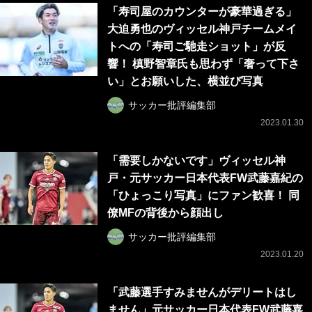
「寿司屋のカウンターが豪華過ぎる」
大迫勇也のヴィッセル神戸チームメイ
トへの「寿司ご馳走ショット」が反
響！ 槙野智章氏も思わず「奢って下さ
い」とお願いした、横並び写真
サッカー批評編集部
2023.01.30
「需要しかないです」ヴィッセル神
戸・元サッカー日本代表FW武藤嘉紀の
「ひょっこり写真」にファン歓喜！ 同
僚MFの背後から顔出し
サッカー批評編集部
2023.01.20
「武藤選手すみませんがデリートはし
ません」元サッカー日本代表FW武藤嘉