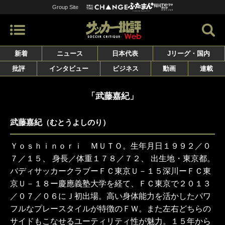
Group Site
新着
ニュース
日本代表
Jリーグ・国内
批評
インタビュー
ビジネス
動画
連載
「武藤嘉紀」
武藤嘉紀
（むとうよしのり）
Ｙｏｓｈｉｎｏｒｉ ＭＵＴＯ。生年月日１９９２／０
７／１５、 身長／体重１７８／７２、 出生地・東京都。
バディサッカークラブーＦＣ東京Ｕ－１５深川ーＦＣ東
京Ｕ－１８ー慶應義塾大学を経て、ＦＣ東京で２０１３
／０７／０６にＪ初出場。高い身体能力を活かしたパワ
フルなプレースタイルが特徴のＦＷ。また左右どちらの
サイドもこなせるユーティリティ性が魅力。１５年から