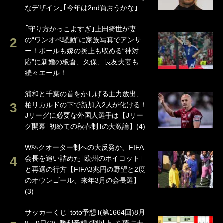
なデザイン｣｢今年は2nd買おうかな｣
｢守り方かっこよすぎ｣上田綺世が妻
の“ワンオペ騒動”に家族写真でアンサ
ー！ボールも嫁の炎上も収める“神対
応”に新婚の板倉、久保、長友夫妻も
続々エール！
浦和と千葉の首をかしげる主力放出、
柏リカルドの下で新加入2人が化ける！
Jリーグに必要な外国人選手は【Jリー
グ開幕｢初めての秋春制｣の大激論】(4)
W杯クオーター制への大反発か、FIFA
会長を追い詰めた｢欧州のボイコット｣
と再選の行方【FIFA3兆円の野望と2度
のオウンゴール、来年3月の会長選】
(3)
サッカーくじ｢toto予想｣(第1664回)8月