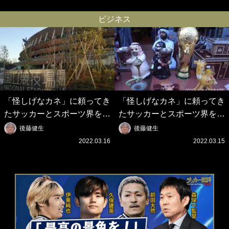
の壮大なフリ｣｢知念くんのこ
シとクリロナレベルです｣｢め
とどんだけ好きなんよｗ｣
ちゃくちゃ可愛い｣
ビジネス
「怪しげなカネ」に頼ってき
「怪しげなカネ」に頼ってき
たサッカーとスポーツ界を待
たサッカーとスポーツ界を待
つ未来(4)スポーツを「持続
つ未来(3)「ロシアン・マネ
後藤健生
後藤健生
可能」にする「真の投資」の
ー」に続く中東の「オイルマ
2022.03.16
2022.03.15
必要性
ネー」の危険性