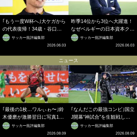
｢もう一度W杯へ｣大ケガから
昨季14位から3位へ大躍進！
の代表復帰！34歳・谷口彰
なぜベルギーの日本資本クラ
悟の奇跡を支えた日本資本の
ブは創設102年目に歴史的快
サッカー批評編集部
サッカー批評編集部
ベルギークラブ、次なる野望
挙を成し遂げられたのか？
2026.06.03
2026.06.03
はW杯ベスト8【シント＝ト
【シント＝トロイデン立石敬
ロイデン立石敬之CEOの世
之CEOの世界戦略】(1)
ニュース
界戦略】(2)
｢最後の1枚…ワルぃゎ〜｣鈴
｢なんだこの最強コンビ｣国立
木優磨が激勝翌日に写真12
J開幕“神試合”を生観戦した
枚投稿→渾身の“煽りショッ
仲良しサッカー美女コンビの
サッカー批評編集部
サッカー批評編集部
ト”に興奮！｢最後の1枚まで
現地ショットが話題！｢メッ
2026.08.09
2026.08.09