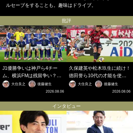
ルセーブをすることも。趣味はドライブ。
批評
J1優勝争いは神戸ら4チー
久保建英や松木玖生に続け！
ム、横浜FMは残留争い？大
徳田誉ら10代の才能を使い
混戦のJ2はRB大宮に注目！
切れないJクラブの課題と、
大住良之
後藤健生
大住良之
後藤健生
歴代最強の日本代表をJリー
｢0円欧州移籍｣撲滅への処方
2026.08.06
2026.08.06
グから【Jリーグ開幕｢初めて
箋【Jリーグ開幕｢初めての秋
の秋春制｣の大激論】(6)
春制｣の大激論】(5)
インタビュー