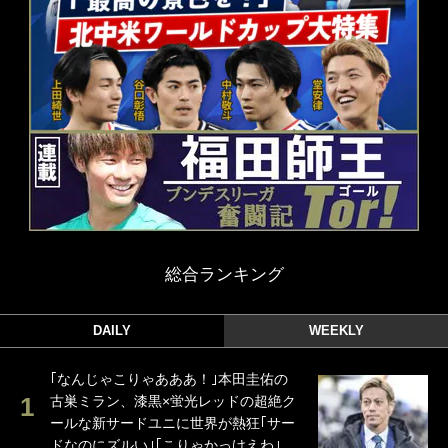
総合ランキング
DAILY
WEEKLY
｢なんじゃこりゃあああ！｣本田圭佑の
古巣ミラン、漆黒×蛍光レッドの超絶ク
ールな新サードユニに世界が熱狂｢サー
ドなのにズルい｣｢こりゃかっけえわ｣