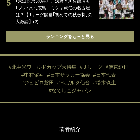
｢大迫次第｣の神戸、浅野＆川村復帰も
｢ブレない｣広島、ミシャ就任の名古屋
は？【Jリーグ開幕｢初めての秋春制｣の
大激論】(2)
ランキングをもっと見る
#北中米ワールドカップ大特集
#Ｊリーグ
#伊東純也
#中村敬斗
#日本サッカー協会
#日本代表
#ジュビロ磐田
#ベガルタ仙台
#松木玖生
#なでしこジャパン
著者紹介