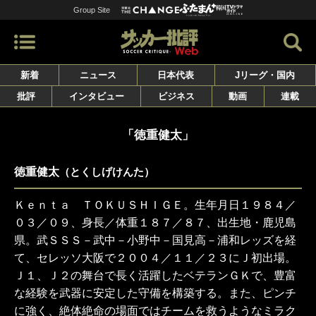
Group Site
新着
ニュース
日本代表
Jリーグ・国内
批評
インタビュー
ビジネス
動画
連載
「徳重健太」
徳重健太
（とくしげけんた）
Ｋｅｎｔａ ＴＯＫＵＳＨＩＧＥ。生年月日１９８４／
０３／０９、身長／体重１８７／８７、出生地・鹿児島
県。武ＳＳＳ－武中－小野中－国見高－浦和レッズを経
て、セレッソ大阪で２００４／１１／２３にＪ初出場。
Ｊ１、Ｊ２の舞台で長く活躍したベテランＧＫで、豊富
な経験を武器に安定した守備を構築する。また、ピンチ
に強く、絶体絶命の場面ではチームを救うようなミラク