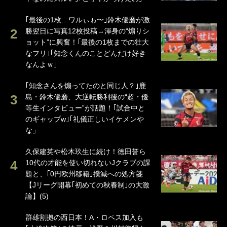
｢最後の1枚…ワルぃゎ〜｣鈴木優磨が激
勝翌日に写真12枚投稿→渾身の“煽りシ
ョット”に興奮！｢最後の1枚までの壮大
なフリ｣｢知念くんのことどんだけ好き
なんよｗ｣
｢知念さんを煽ってたのと同じ人？｣鹿
島・鈴木優磨、大逆転勝利後の“超・優
等生インタビュー”が話題！｢試合中と
のギャップw｣｢礼儀正しいイケメンや
な」
久保建英や松木玖生に続け！徳田誉ら
10代の才能を使い切れないJクラブの課
題と、｢0円欧州移籍｣撲滅への処方箋
【Jリーグ開幕｢初めての秋春制｣の大激
論】(5)
群雄割拠の西日本！A・ロペス加入も