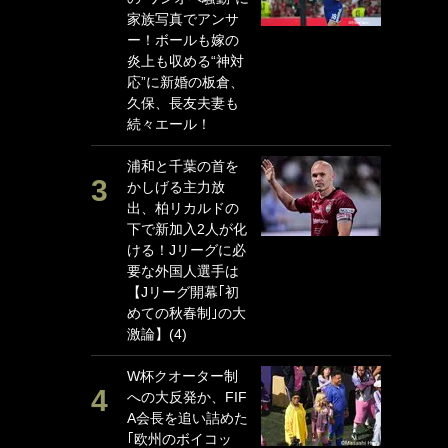
家族写真でアンサ
P
ー！ボールも嫁の
G
炎上も収める“神対
｢
応”に新婚の板倉、
る
久保、長友夫妻も
上
続々エール！
か
浦和と千葉の首を
｢
かしげる主力放
笑
出、柏リカルドの
戦
下で新加入2人が化
シ
ける！Jリーグに必
口
要な外国人選手は
テ
【Jリーグ開幕｢初
全
めての秋春制｣の大
ケ
激論】(4)
ぎ
W杯クオーター制
｢
への大反発か、FIF
だ
A会長を追い詰めた
表
｢欧州のボイコッ
ペ