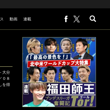
ス
動画
連載
熊崎敬の「路地から始まる処世術」
下田恒幸の「10倍面白くなるサッカー中継の見方」
サッカー批評PHOTOギャラリー「ピッチの焦点」
後藤健生の「蹴球放浪記」
原悦生PHOTOギャラリー「サッカー遠近」
「だれかに言いたくなる記録」
福田師王「ブンデスリーガ奮闘記 Tor!」
大住良之の「この世界のコーナーエリアから」
－大分
／０８
しを得