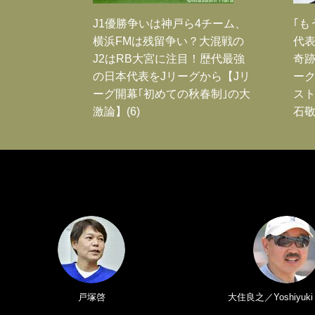
J1優勝争いは神戸ら4チーム、
｢も
横浜FMは残留争い？大混戦の
代表
J2はRB大宮に注目！歴代最強
奇
の日本代表をJリーグから【Jリ
ー
ーグ開幕｢初めての秋春制｣の大
スト
激論】(6)
石敬
戸塚啓
大住良之／Yoshiyuki