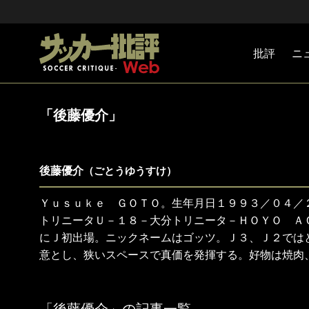
批評
ニ
Jリーグ
戦術
注目選手
海外サッ
監督
マネー
チームマ
日本代表
「後藤優介」
後藤優介
（ごとうゆうすけ）
Ｙｕｓｕｋｅ ＧＯＴＯ。生年月日１９９３／０４／
トリニータＵ－１８－大分トリニータ－ＨＯＹＯ Ａ
にＪ初出場。ニックネームはゴッツ。Ｊ３、Ｊ２では
意とし、狭いスペースで真価を発揮する。好物は焼肉