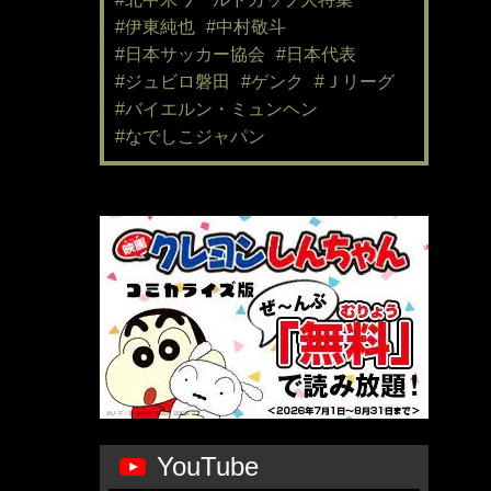
#伊東純也
#中村敬斗
#日本サッカー協会
#日本代表
#ジュビロ磐田
#ゲンク
#Ｊリーグ
#バイエルン・ミュンヘン
#なでしこジャパン
YouTube