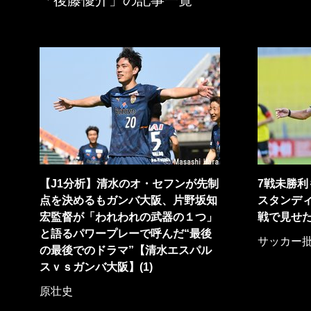
「後藤優介」の記事一覧
【J1分析】清水のオ・セフンが先制
7戦未勝
点を決めるもガンバ大阪、片野坂知
スタンデ
宏監督が「われわれの武器の１つ」
戦で見せた
と語るパワープレーで呼んだ“最後
サッカー
の最後でのドラマ”【清水エスパル
スｖｓガンバ大阪】(1)
原壮史