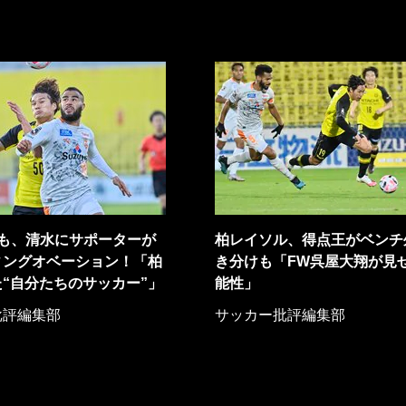
利も、清水にサポーターが
柏レイソル、得点王がベンチ
ィングオベーション！「柏
き分けも「FW呉屋大翔が見
“自分たちのサッカー”」
能性」
批評編集部
サッカー批評編集部