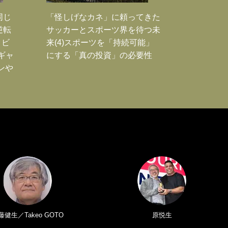
同じ
「怪しげなカネ」に頼ってきた
逆転
サッカーとスポーツ界を待つ未
タビ
来(4)スポーツを「持続可能」
ギャ
にする「真の投資」の必要性
ンや
藤健生／Takeo GOTO
原悦生