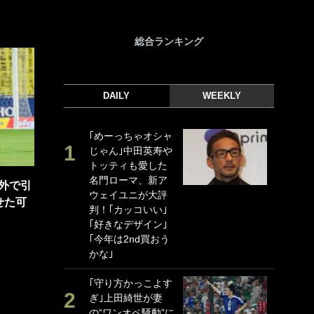
総合ランキング
DAILY
WEEKLY
｢めーっちゃオシャ
｢
じゃん｣中田英寿や
｢
トッティも愛した
ド
名門ローマ、新ア
日
外で引
ウェイユニが大評
ン
せた可
判！｢カッコいい｣
ー
｢好きなデザイン｣
事
｢今年は2nd買おう
｢
かな｣
な
｢守り方かっこよす
｢
ぎ｣上田綺世が妻
w
の“ワンオペ騒動”に
世