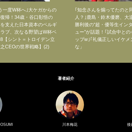
う一度W杯へ｣大ケガからの
｢知念さんを煽ってたのと
復帰！34歳・谷口彰悟の
人？｣鹿島・鈴木優磨、大
跡を支えた日本資本のベルギ
勝利後の“超・優等生イン
クラブ、次なる野望はW杯ベ
ュー”が話題！｢試合中との
8【シント＝トロイデン立
ップw｣｢礼儀正しいイケメ
之CEOの世界戦略】(2)
な」
著者紹介
 OSUMI
川本梅花
後