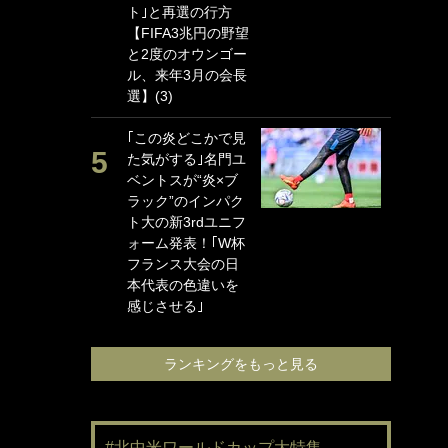
ト｣と再選の行方
海
【FIFA3兆円の野望
イ
と2度のオウンゴー
っ
ル、来年3月の会長
的
選】(3)
｢
｢この炎どこかで見
笑
た気がする｣名門ユ
手
ベントスが“炎×ブ
還
ラック”のインパク
に
ト大の新3rdユニフ
ン
ォーム発表！｢W杯
れ
フランス大会の日
喜
本代表の色違いを
愛
感じさせる｣
ランキングをもっと見る
#北中米ワールドカップ大特集