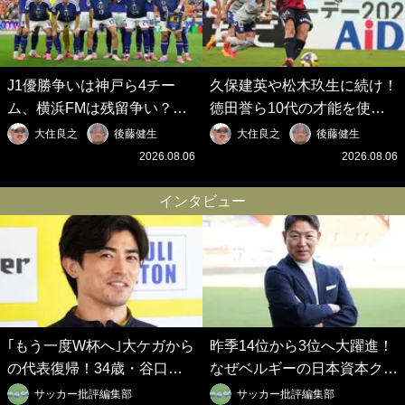
J1優勝争いは神戸ら4チー
久保建英や松木玖生に続け！
ム、横浜FMは残留争い？大
徳田誉ら10代の才能を使い
混戦のJ2はRB大宮に注目！
切れないJクラブの課題と、
大住良之
後藤健生
大住良之
後藤健生
歴代最強の日本代表をJリー
｢0円欧州移籍｣撲滅への処方
2026.08.06
2026.08.06
グから【Jリーグ開幕｢初めて
箋【Jリーグ開幕｢初めての秋
の秋春制｣の大激論】(6)
春制｣の大激論】(5)
インタビュー
｢もう一度W杯へ｣大ケガから
昨季14位から3位へ大躍進！
の代表復帰！34歳・谷口彰
なぜベルギーの日本資本クラ
悟の奇跡を支えた日本資本の
ブは創設102年目に歴史的快
サッカー批評編集部
サッカー批評編集部