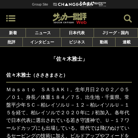
Group Site
新着
ニュース
日本代表
Jリーグ・国内
批評
インタビュー
ビジネス
動画
連載
「佐々木雅士」
佐々木雅士
（ささきまさと）
Ｍａｓａｔｏ ＳＡＳＡＫＩ。生年月日２００２／０５
／０１、身長／体重１８４／７５、出生地・千葉県。常
盤平少年ＳＣ－柏レイソルＵ－１２－柏レイソルＵ－１
５を経て、柏レイソルで２０２０年にＪ初加入。各年代
で日本代表に選出されている若き守護神で、Ｕ－１７ワ
ールドカップにも出場している。世代では飛びぬけてい
るセービングの技術に加え、ビルドアップやフィードを