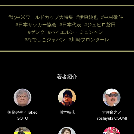
#北中米ワールドカップ大特集
#伊東純也
#中村敬斗
#日本サッカー協会
#日本代表
#ジュビロ磐田
#ゲンク
#バイエルン・ミュンヘン
#なでしこジャパン
#川崎フロンターレ
著者紹介
後藤健生／Takeo
川本梅花
大住良之／
GOTO
Yoshiyuki OSUMI