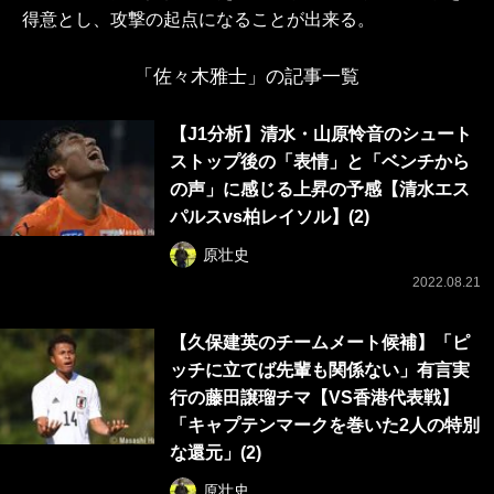
得意とし、攻撃の起点になることが出来る。
「佐々木雅士」の記事一覧
【J1分析】清水・山原怜音のシュート
ストップ後の「表情」と「ベンチから
の声」に感じる上昇の予感【清水エス
パルスvs柏レイソル】(2)
原壮史
2022.08.21
【久保建英のチームメート候補】「ピ
ッチに立てば先輩も関係ない」有言実
行の藤田譲瑠チマ【VS香港代表戦】
「キャプテンマークを巻いた2人の特別
な還元」(2)
原壮史