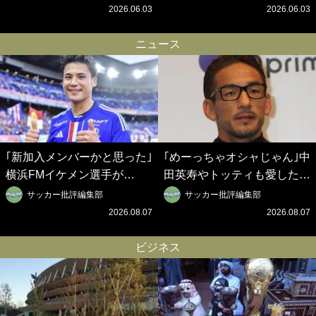
ベルギークラブ、次なる野望
挙を成し遂げられたのか？
2026.06.03
2026.06.03
はW杯ベスト8【シント＝ト
【シント＝トロイデン立石敬
ロイデン立石敬之CEOの世
之CEOの世界戦略】(1)
ニュース
界戦略】(2)
｢新加入メンバーかと思った｣
｢めーっちゃオシャじゃん｣中
横浜FMイケメン選手が
田英寿やトッティも愛した名
Travis Japanのセンターで完
門ローマ、新アウェイユニが
サッカー批評編集部
サッカー批評編集部
璧TJポーズ！ 涙の共演を越
大評判！｢カッコいい｣｢好き
2026.08.07
2026.08.07
えて…笑顔の開幕戦コラボ動
なデザイン｣｢今年は2nd買お
画が話題沸騰！
うかな｣
ビジネス