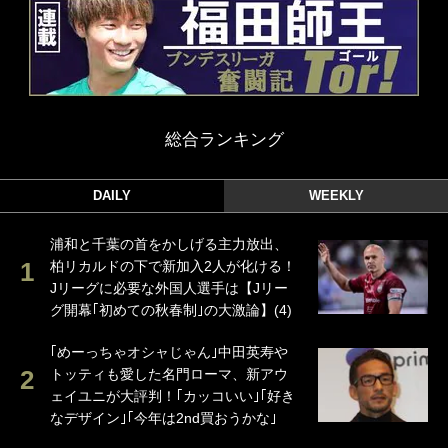
総合ランキング
DAILY
WEEKLY
浦和と千葉の首をかしげる主力放出、
柏リカルドの下で新加入2人が化ける！
Jリーグに必要な外国人選手は【Jリー
グ開幕｢初めての秋春制｣の大激論】(4)
｢めーっちゃオシャじゃん｣中田英寿や
トッティも愛した名門ローマ、新アウ
ェイユニが大評判！｢カッコいい｣｢好き
なデザイン｣｢今年は2nd買おうかな｣