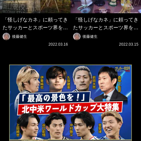
「怪しげなカネ」に頼ってき
「怪しげなカネ」に頼ってき
たサッカーとスポーツ界を待
たサッカーとスポーツ界を待
つ未来(4)スポーツを「持続
つ未来(3)「ロシアン・マネ
後藤健生
後藤健生
可能」にする「真の投資」の
ー」に続く中東の「オイルマ
2022.03.16
2022.03.15
必要性
ネー」の危険性