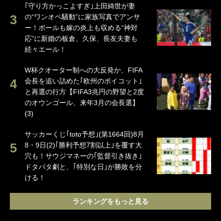
｢守り方かっこよすぎ｣上田綺世が妻
の“ワンオペ騒動”に家族写真でアンサ
ー！ボールも嫁の炎上も収める“神対
応”に新婚の板倉、久保、長友夫妻も
続々エール！
W杯クオーター制への大反発か、FIFA
会長を追い詰めた｢欧州のボイコット｣
と再選の行方【FIFA3兆円の野望と2度
のオウンゴール、来年3月の会長選】
(3)
サッカーくじ｢toto予想｣(第1664回)8月
8・9日(2)｢勝利予想7割以上｣を覆す大
穴も！サウジマネーの｢監督引き抜き｣
ドタバタ劇と、｢特別な日｣が勝敗を分
ける！
ランキングをもっと見る