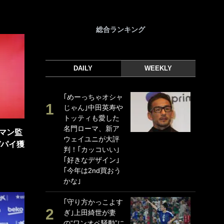
総合ランキング
DAILY
WEEKLY
｢めーっちゃオシャ
｢
じゃん｣中田英寿や
｢
トッティも愛した
ド
名門ローマ、新ア
日
マン監
ウェイユニが大評
ン
デパイ獲
判！｢カッコいい｣
ー
｢好きなデザイン｣
事
｢今年は2nd買おう
｢
かな｣
な
｢守り方かっこよす
｢
ぎ｣上田綺世が妻
w
の“ワンオペ騒動”に
世