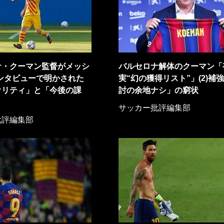
ナ・クーマン監督がメッシ
バルセロナ解体のクーマン「
ンタビューで明かされた
実“幻の獲得リスト”」(2)補
オリティ」と「今後の課
討の余地ナシ」の窮状
サッカー批評編集部
批評編集部