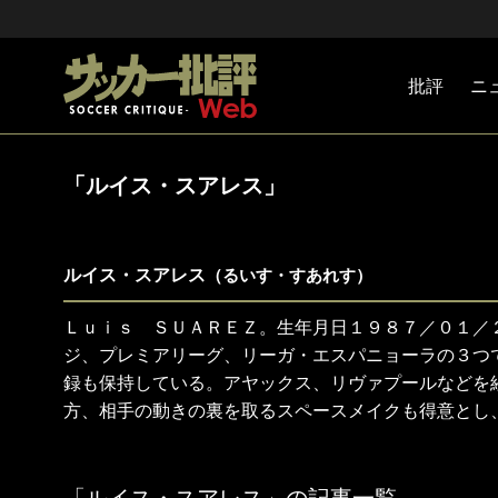
批評
ニ
Jリーグ
戦術
注目選手
海外サッ
監督
マネー
チームマ
日本代表
「ルイス・スアレス」
ルイス・スアレス
（るいす・すあれす）
Ｌｕｉｓ ＳＵＡＲＥＺ。生年月日１９８７／０１／
ジ、プレミアリーグ、リーガ・エスパニョーラの３つ
録も保持している。アヤックス、リヴァプールなどを
方、相手の動きの裏を取るスペースメイクも得意とし