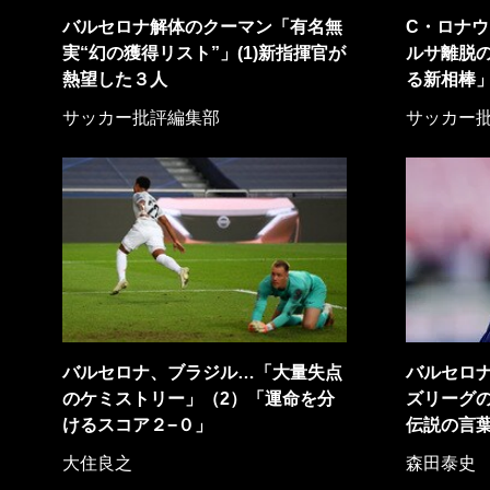
バルセロナ解体のクーマン「有名無
C・ロナ
実“幻の獲得リスト”」(1)新指揮官が
ルサ離脱
熱望した３人
る新相棒
サッカー批評編集部
サッカー
バルセロナ、ブラジル…「大量失点
バルセロ
のケミストリー」（2）「運命を分
ズリーグの
けるスコア２−０」
伝説の言
大住良之
森田泰史