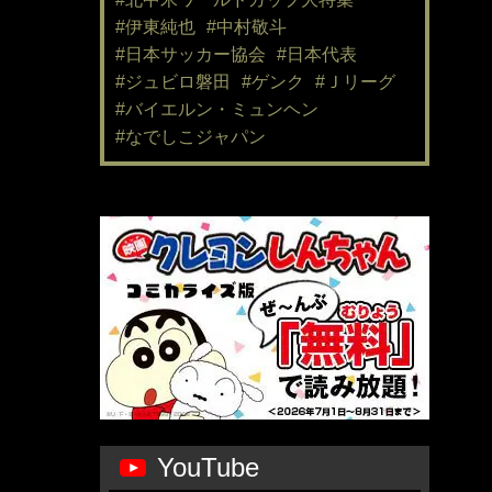
#伊東純也
#中村敬斗
#日本サッカー協会
#日本代表
#ジュビロ磐田
#ゲンク
#Ｊリーグ
#バイエルン・ミュンヘン
#なでしこジャパン
YouTube