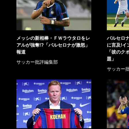
メッシの新相棒・ＦＷラウタロをレ
バルセロ
アルが強奪!?「バルセロナが激怒」
に言及!イ
報道
「彼のク
題」
サッカー批評編集部
サッカー