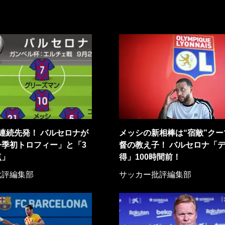
連続先発！ バルセロナが
メッシの新相棒は“宿敵”クー
今季初トロフィー」と「3
督の教え子！ バルセロナ「
点」
得」100時間前！
批評編集部
サッカー批評編集部