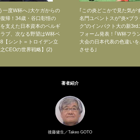
う一度W杯へ｣大ケガからの
｢この炎どこかで見た気が
復帰！34歳・谷口彰悟の
名門ユベントスが“炎×ブラ
跡を支えた日本資本のベルギ
ク”のインパクト大の新3rd
クラブ、次なる野望はW杯ベ
フォーム発表！｢W杯フラ
8【シント＝トロイデン立
大会の日本代表の色違いを
之CEOの世界戦略】(2)
させる｣
著者紹介
後藤健生／Takeo GOTO