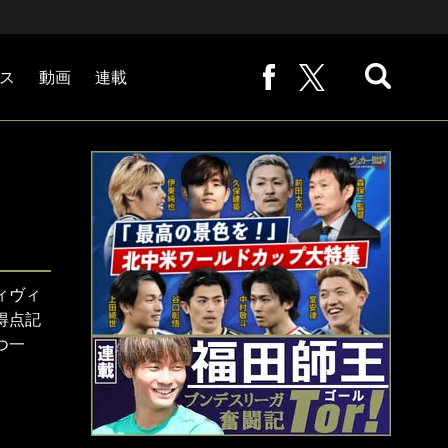
ス
動画
連載
熊崎敬の「路地から始まる処世術」
下田恒幸の「10倍面白くなるサッカー中継の見方」
サッカー批評PHOTOギャラリー「ピッチの焦点」
後藤健生の「蹴球放浪記」
原悦生PHOTOギャラリー「サッカー遠近」
「だれかに言いたくなる記録」
福田師王「ブンデスリーガ奮闘記 Tor!」
大住良之の「この世界のコーナーエリアから」
ィヴィ
得点記
つ一