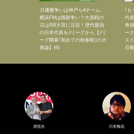
J1優勝争いは神戸ら4チーム、
｢も
横浜FMは残留争い？大混戦の
代表
J2はRB大宮に注目！歴代最強
奇
の日本代表をJリーグから【Jリ
ー
ーグ開幕｢初めての秋春制｣の大
スト
激論】(6)
石敬
原悦生
川本梅花