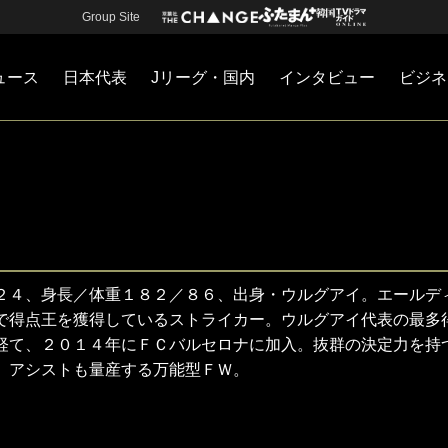
Group Site
ュース
日本代表
Jリーグ・国内
インタビュー
ビジネ
・国内
カー
ネジメント
Jリーグ・国内
戦術
注目選手
海外サッカー
監督
マネー
チームマネジメント
日本代表
２４、身長／体重１８２／８６、出身・ウルグアイ。エールデ
で得点王を獲得しているストライカー。ウルグアイ代表の最多
経て、２０１４年にＦＣバルセロナに加入。抜群の決定力を持
、アシストも量産する万能型ＦＷ。