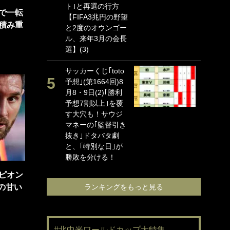
ト｣と再選の行方
海
で一転
【FIFA3兆円の野望
イ
積み重
と2度のオウンゴー
っ
ル、来年3月の会長
的
選】(3)
｢
サッカーくじ｢toto
笑
予想｣(第1664回)8
手
月8・9日(2)｢勝利
還
予想7割以上｣を覆
に
す大穴も！サウジ
ン
マネーの｢監督引き
れ
抜き｣ドタバタ劇
喜
と、｢特別な日｣が
愛
勝敗を分ける！
ピオン
の甘い
ランキングをもっと見る
#北中米ワールドカップ大特集