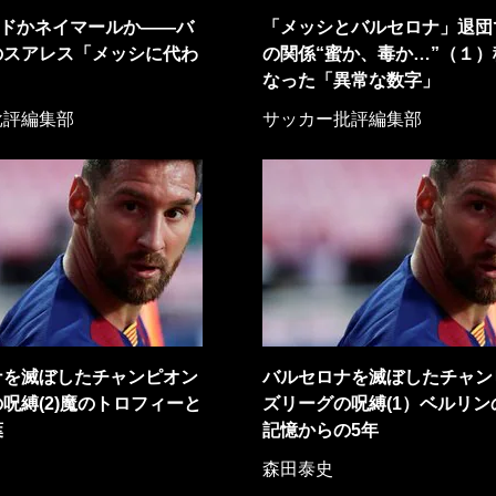
ウドかネイマールか――バ
「メッシとバルセロナ」退団
のスアレス「メッシに代わ
の関係“蜜か、毒か…”（１）
」
なった「異常な数字」
批評編集部
サッカー批評編集部
ナを滅ぼしたチャンピオン
バルセロナを滅ぼしたチャン
呪縛(2)魔のトロフィーと
ズリーグの呪縛(1）ベルリン
葉
記憶からの5年
森田泰史