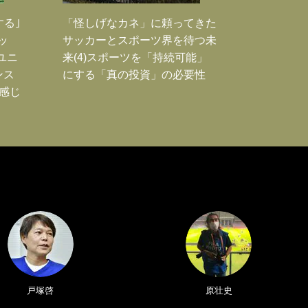
する｣
「怪しげなカネ」に頼ってきた
ッ
サッカーとスポーツ界を待つ未
ユニ
来(4)スポーツを「持続可能」
ンス
にする「真の投資」の必要性
感じ
戸塚啓
原壮史