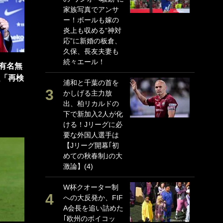
家族写真でアンサ
P
ー！ボールも嫁の
G
炎上も収める“神対
｢
応”に新婚の板倉、
る
久保、長友夫妻も
上
続々エール！
か
有名無
強「再検
浦和と千葉の首を
｢
かしげる主力放
笑
出、柏リカルドの
戦
下で新加入2人が化
シ
ける！Jリーグに必
口
要な外国人選手は
テ
【Jリーグ開幕｢初
全
めての秋春制｣の大
ケ
激論】(4)
ぎ
W杯クオーター制
｢
への大反発か、FIF
だ
A会長を追い詰めた
表
｢欧州のボイコッ
ペ