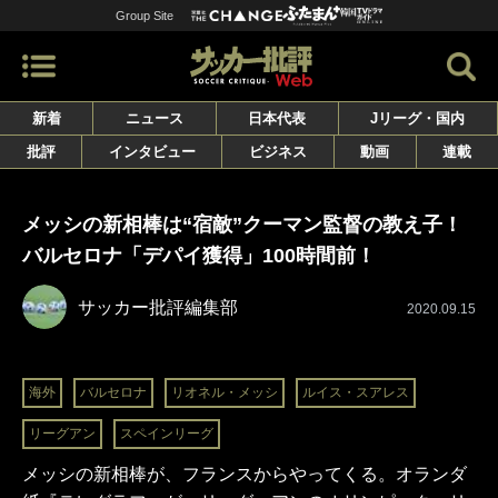
Group Site
新着
ニュース
日本代表
Jリーグ・国内
批評
インタビュー
ビジネス
動画
連載
メッシの新相棒は“宿敵”クーマン監督の教え子！
バルセロナ「デパイ獲得」100時間前！
サッカー批評編集部
2020.09.15
海外
バルセロナ
リオネル・メッシ
ルイス・スアレス
リーグアン
スペインリーグ
メッシの新相棒が、フランスからやってくる。オランダ