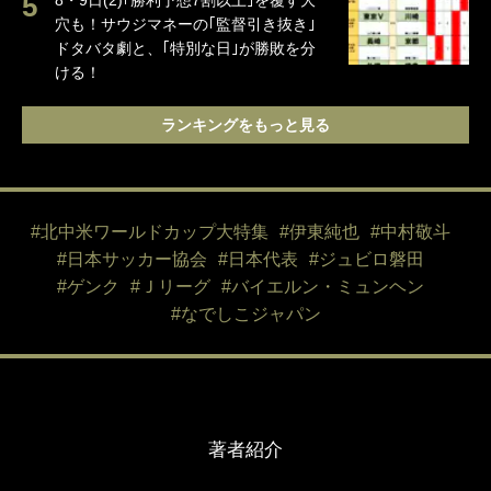
8・9日(2)｢勝利予想7割以上｣を覆す大
穴も！サウジマネーの｢監督引き抜き｣
ドタバタ劇と、｢特別な日｣が勝敗を分
ける！
ランキングをもっと見る
#北中米ワールドカップ大特集
#伊東純也
#中村敬斗
#日本サッカー協会
#日本代表
#ジュビロ磐田
#ゲンク
#Ｊリーグ
#バイエルン・ミュンヘン
#なでしこジャパン
著者紹介