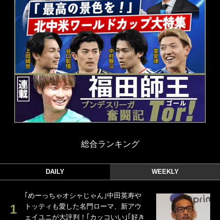
総合ランキング
DAILY
WEEKLY
｢めーっちゃオシャじゃん｣中田英寿や
トッティも愛した名門ローマ、新アウ
ェイユニが大評判！｢カッコいい｣｢好き