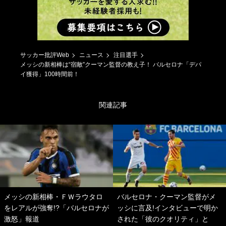
サッカー批評Web
ニュース
注目選手
メッシの新相棒は“宿敵”クーマン監督の教え子！ バルセロナ「デパ
イ獲得」100時間前！
関連記事
メッシの新相棒・ＦＷラウタロ
バルセロナ・クーマン監督がメ
をレアルが強奪!?「バルセロナが
ッシに言及!インタビューで明か
激怒」報道
された「彼のクオリティ」と