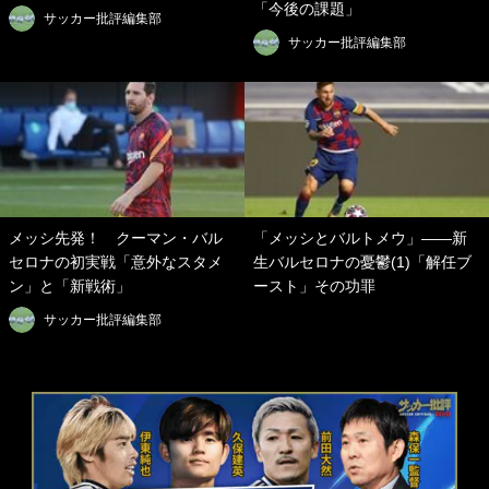
「今後の課題」
サッカー批評編集部
サッカー批評編集部
メッシ先発！ クーマン・バル
「メッシとバルトメウ」―—新
セロナの初実戦「意外なスタメ
生バルセロナの憂鬱(1)「解任ブ
ン」と「新戦術」
ースト」その功罪
サッカー批評編集部