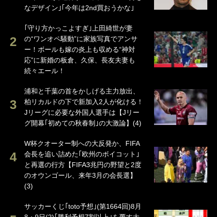
なデザイン｣｢今年は2nd買おうかな｣
｢守り方かっこよすぎ｣上田綺世が妻
の“ワンオペ騒動”に家族写真でアンサ
ー！ボールも嫁の炎上も収める“神対
応”に新婚の板倉、久保、長友夫妻も
続々エール！
浦和と千葉の首をかしげる主力放出、
柏リカルドの下で新加入2人が化ける！
Jリーグに必要な外国人選手は【Jリー
グ開幕｢初めての秋春制｣の大激論】(4)
W杯クオーター制への大反発か、FIFA
会長を追い詰めた｢欧州のボイコット｣
と再選の行方【FIFA3兆円の野望と2度
のオウンゴール、来年3月の会長選】
(3)
サッカーくじ｢toto予想｣(第1664回)8月