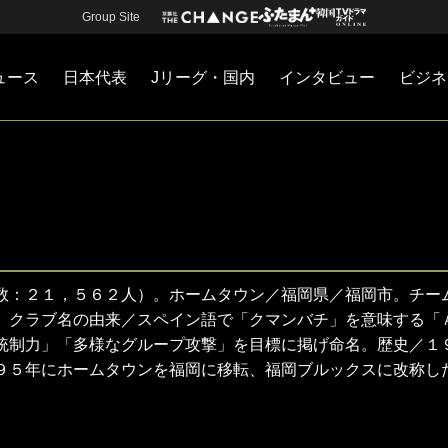
Group Site
ュース
日本代表
Jリーグ・国内
インタビュー
ビジネ
・国内
カー
ネジメント
Jリーグ・国内
戦術
注目選手
海外サッカー
監督
マネー
チームマネジメント
日本代表
数：２１，５６２人）。ホームタウン／福岡県／福岡市。チー
。クラブ名の由来／スペイン語で「クマンバチ」を意味する「
統制力」「多様なグループ攻撃」を目標に掲げ命名。歴史／１
９５年にホームタウンを福岡に移転、福岡ブルックスに改称し