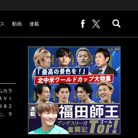
ス
動画
連載
熊崎敬の「路地から始まる処世術」
下田恒幸の「10倍面白くなるサッカー中継の見方」
サッカー批評PHOTOギャラリー「ピッチの焦点」
後藤健生の「蹴球放浪記」
原悦生PHOTOギャラリー「サッカー遠近」
「だれかに言いたくなる記録」
福田師王「ブンデスリーガ奮闘記 Tor!」
大住良之の「この世界のコーナーエリアから」
ムカラ
ＡＶＩ
９８２
た。９