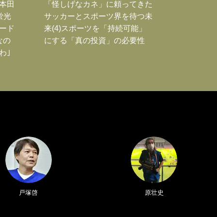
｣本田
「怪しげなカネ」に頼ってきた
蛍光
サッカーとスポーツ界を待つ未
ード
来(4)スポーツを「持続可能」
なの
にする「真の投資」の必要性
わ｣
戸塚啓
原壮史