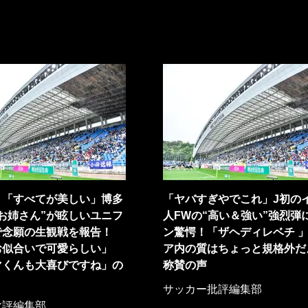
」「すべてが美しい」博多
「ヤバすぎやでこれ」J初の
お姉さん”が眩しいユニフ
人FWの“高い＆強い”強烈弾
で念願の生観戦を報告！
ン驚愕！「ザヘディレベチ 
お似合いで可愛らしい」
ア内の質はちょっと規格外だ
マくんも大喜びですね」の
称賛の声
サッカー批評編集部
批評編集部