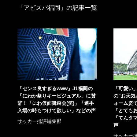
「アビスパ福岡」の記事一覧
「センス良すぎるwww」J1福岡の
「可愛い
「にわか祭りキービジュアル」に賛
の“お天気
辞！「にわ仮面舞踏会(笑)」「選手
ォーム姿
入場の時もつけて欲しい」などの声
「とても
「てんタ
サッカー批評編集部
声
サッカー