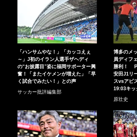
「ハンサムやな！」「カッコえぇ
博多のメ
～」J初のイラン人選手ザヘディ
員ディフ
の“お披露目”姿に福岡サポーター興
勝利！ P
奮！「またイケメンが増えた」「早
安田J1リ
く試合でみたい！」との声
スvsアビス
19:03キ
サッカー批評編集部
原壮史