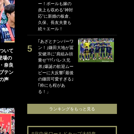
ー！ボールも嫁の
に
炎上も収める“神対
ン
応”に新婚の板倉、
れ
久保、長友夫妻も
喜
続々エール！
愛
｢あざとナンバーワ
浦
ン！｣鎌田大地が冨
か
ついて
安健洋に“肩組み頭
出
登場の
乗せ”!?｢パレス兄
下
・奈良
弟｣爆誕の歓迎ムー
け
プテン
ビーに大反響｢最後
要
の鎌田可愛すぎる｣
【
の声
｢粋にも程があ
め
る！」
激論
ランキングをもっと見る
#北中米ワールドカップ大特集