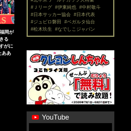
#Ｊリーグ
#伊東純也
#中村敬斗
#日本サッカー協会
#日本代表
#ジュビロ磐田
#ベガルタ仙台
#松木玖生
#なでしこジャパン
1福岡が
きる
すがに
たああ
YouTube