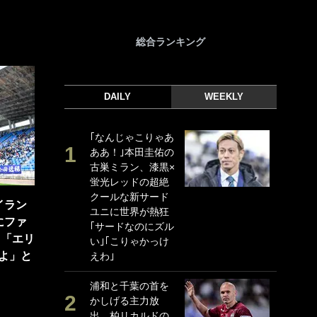
総合ランキング
DAILY
WEEKLY
｢なんじゃこりゃあ
｢
ああ！｣本田圭佑の
｢
古巣ミラン、漆黒×
ド
蛍光レッドの超絶
日
クールな新サード
ン
イラン
ユニに世界が熱狂
ー
にファ
｢サードなのにズル
事
」「エリ
い｣｢こりゃかっけ
｢
よ」と
えわ｣
な
浦和と千葉の首を
｢
かしげる主力放
w
出、柏リカルドの
世