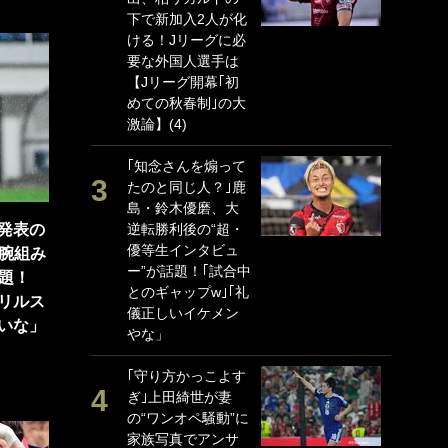
下で新加入2人が化
P
ける！Jリーグに必
G
要な外国人選手は
｢
【Jリーグ開幕｢初
る
めての秋春制｣の大
上
激論】(4)
か
｢知念さんを煽って
｢
たのと同じ人？｣鹿
笑
島・鈴木優磨、大
戦
発表の
逆転勝利後の“超・
シ
優等生インタビュ
口
“腕組み
ー”が話題！｢試合中
テ
題！
とのギャップw｣｢礼
全
リルス
儀正しいイケメン
ケ
いな」
やな」
ぎ
｢守り方かっこよす
｢
ぎ｣上田綺世が妻
笑
の“ワンオペ騒動”に
手
家族写真でアンサ
還