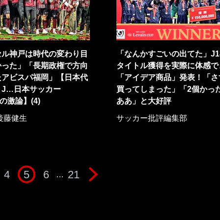
セル神戸は時代の変わり目
「なんかすごいの出てた」J
かった」「長期政権で方向
タイトル獲得を実際に体感で
たアビスパ福岡」【日本代
「アイデア商品」発表！「さ
・J…日本サッカー
買ってしまった」「2個かっ
24の激論】(4)
ああ」と大好評
後藤健生
サッカー批評編集部
4
5
6
21
…