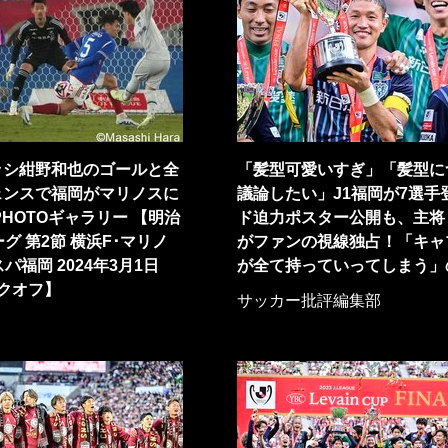
ッシ紺野和也のゴールと全
「髪型可愛いすぎ」「髪型に
ェンスで福岡がマリノスに
議論したい」J1福岡が7選手
HOTOギャラリー 【明治
ド迫力ポスター公開も、主将
ーグ 第2節 横浜F･マリノ
がファンの視線独占！「キャ
パ福岡 2024年3月1日
が全て持っていってしまう」
ックオフ】
サッカー批評編集部