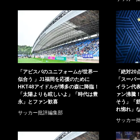
「アビスパのユニフォームが世界一
「絶対20
似合う 」J1福岡を応援のために
「スーパー
HKT48アイドルが博多の森に降臨！
イラン代
「太陽よりも眩しいよ」「時代は豊
ァン沸騰
永」とファン歓喜
そう」「
れ惚れ」
サッカー批評編集部
サッカー