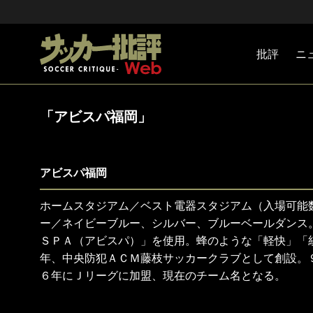
批評
ニ
Jリーグ
戦術
注目選手
海外サッ
監督
マネー
チームマ
日本代表
「アビスパ福岡」
アビスパ福岡
ホームスタジアム／ベスト電器スタジアム（入場可能
ー／ネイビーブルー、シルバー、ブルーベールダンス
ＳＰＡ（アビスパ）」を使用。蜂のような「軽快」「
年、中央防犯ＡＣＭ藤枝サッカークラブとして創設。
６年にＪリーグに加盟、現在のチーム名となる。