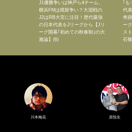
J1優勝争いは神戸ら4チーム、
｢も
横浜FMは残留争い？大混戦の
代表
J2はRB大宮に注目！歴代最強
奇
の日本代表をJリーグから【Jリ
ー
ーグ開幕｢初めての秋春制｣の大
スト
激論】(6)
石敬
川本梅花
原悦生