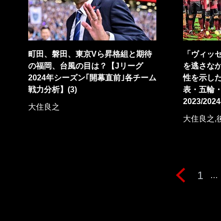
町田、磐田、東京Vら昇格組と期待
「ヴィッ
の福岡、台風の目は？【Jリーグ
を逃さな
2024年シーズン｢開幕直前｣各チーム
性を示し
戦力分析】(3)
表・五輪
2023/20
大住良之
大住良之,
1
…