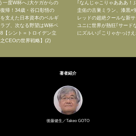
う一度W杯へ｣大ケガからの
｢なんじゃこりゃあああ！
復帰！34歳・谷口彰悟の
圭佑の古巣ミラン、漆黒×
跡を支えた日本資本のベルギ
レッドの超絶クールな新サ
クラブ、次なる野望はW杯ベ
ユニに世界が熱狂｢サード
8【シント＝トロイデン立
にズルい｣｢こりゃかっけえ
之CEOの世界戦略】(2)
著者紹介
後藤健生／Takeo GOTO