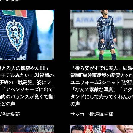
点とる人の風貌やん!!!!」
「後ろ姿がすでに美人」結婚
モデルみたい」J1福岡の
福岡FW佐藤凌我の新妻との
表FWの「戦闘服」姿にフ
ユニフォーム2ショット”が話
！「アベンジャーズに出て
「なんて素敵な写真」「アク
筋肉のバランスが良くて惚
タンドにして売ってくれんか
などの声
の声
批評編集部
サッカー批評編集部