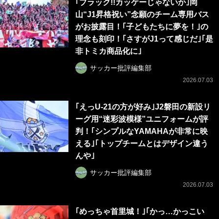
｢ブラック!!カッケーじゃないか｣岡
山“J1昇格祝い”念願のチーム専用バス
がお披露目！｢子どもたちに夢を！｣の
理念も刻印！｢さすがJ1って感じだ｣｢是
非トミカ商品化に｣
サッカー批評編集部
2026.07.03
｢えっU-21の方が好み｣J2磐田の新設リ
ーグ用“迷彩波模様”ユニフォームが評
判！｢シンプルなYAMAHAが非常に映
える｣｢トップチームとはデザイン違う
んや｣
サッカー批評編集部
2026.07.03
｢めっちゃ首里城！｣｢かっ…かっこい