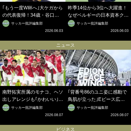
｢もう一度W杯へ｣大ケガから
昨季14位から3位へ大躍進！
の代表復帰！34歳・谷口彰
なぜベルギーの日本資本クラ
悟の奇跡を支えた日本資本の
ブは創設102年目に歴史的快
サッカー批評編集部
サッカー批評編集部
ベルギークラブ、次なる野望
挙を成し遂げられたのか？
2026.06.03
2026.06.03
はW杯ベスト8【シント＝ト
【シント＝トロイデン立石敬
ロイデン立石敬之CEOの世
之CEOの世界戦略】(1)
ニュース
界戦略】(2)
南野拓実所属のモナコ、ヘソ
｢背番号86のユニ姿に感動で
出しアレンジも｢かわいい｣新
鳥肌が立った｣Eピース広島
サードユニ発表！プールサイ
で行われた平和記念式典の放
サッカー批評編集部
サッカー批評編集部
ドの美女＆激エモデザインに
映に称賛の声｢素晴らしい取
2026.08.07
2026.08.07
ファン熱狂｢夏の海で着たく
り組み｣｢平和を祈る場所に相
なる｣
応しい｣
ビジネス