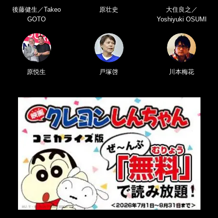
後藤健生／Takeo
原壮史
大住良之／
GOTO
Yoshiyuki OSUMI
原悦生
戸塚啓
川本梅花