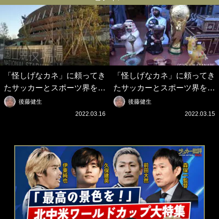
「怪しげなカネ」に頼ってき
「怪しげなカネ」に頼ってき
たサッカーとスポーツ界を待
たサッカーとスポーツ界を待
つ未来(4)スポーツを「持続
つ未来(3)「ロシアン・マネ
後藤健生
後藤健生
可能」にする「真の投資」の
ー」に続く中東の「オイルマ
2022.03.16
2022.03.15
必要性
ネー」の危険性