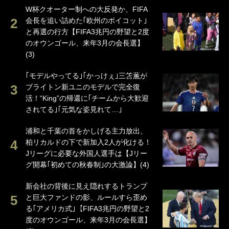
W杯クオーター制への大反発か、FIFA
会長を追い詰めた｢欧州のボイコット｣
と再選の行方【FIFA3兆円の野望と2度
のオウンゴール、来年3月の会長選】
(3)
｢モデルやってる｣｢かっけぇ｣三笘薫が
ブライトン新ユニのモデルで完全復
活！“King”の帰還に｢チームから大歓迎
されてる｣｢元気な姿見れて…｣
浦和と千葉の首をかしげる主力放出、
柏リカルドの下で新加入2人が化ける！
Jリーグに必要な外国人選手は【Jリー
グ開幕｢初めての秋春制｣の大激論】(4)
新会社の背後に見え隠れするトランプ
と巨大ファンドの影、ルールすら歪め
る｢アメリカ式｣【FIFA3兆円の野望と2
度のオウンゴール、来年3月の会長選】