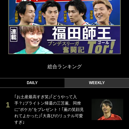
総合ランキング
DAILY
WEEKLY
｢お土産最高すぎ笑｣｢どうやって入
手？｣ブライトン帰還の三笘薫、同僚
に“ポケカ”をプレゼント！｢薫の笑顔見
れてよかった｣｢大喜びのリュテル可愛
すぎ｣