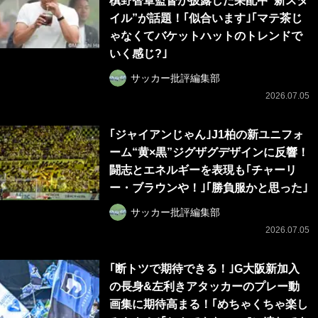
槙野智章監督が披露した采配中“新スタ
イル”が話題！｢似合います｣｢マテ茶じ
ゃなくてバケットハットのトレンドで
いく感じ?｣
サッカー批評編集部
2026.07.05
｢ジャイアンじゃん｣J1柏の新ユニフォ
ーム“黄×黒”ジグザグデザインに反響！
闘志とエネルギーを表現も｢チャーリ
ー・ブラウンや！｣｢勝負服かと思った｣
サッカー批評編集部
2026.07.05
｢断トツで期待できる！｣G大阪新加入
の長身&左利きアタッカーのプレー動
画集に期待高まる！｢めちゃくちゃ楽し