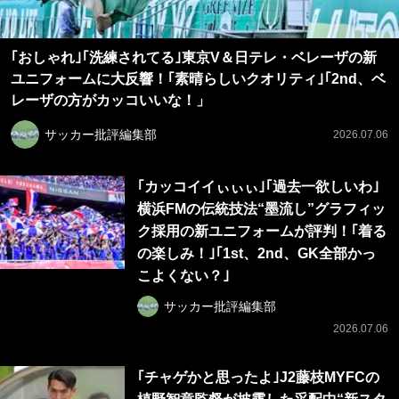
｢おしゃれ｣｢洗練されてる｣東京V＆日テレ・ベレーザの新
ユニフォームに大反響！｢素晴らしいクオリティ｣｢2nd、ベ
レーザの方がカッコいいな！」
サッカー批評編集部
2026.07.06
｢カッコイイぃぃぃ｣｢過去一欲しいわ｣
横浜FMの伝統技法“墨流し”グラフィッ
ク採用の新ユニフォームが評判！｢着る
の楽しみ！｣｢1st、2nd、GK全部かっ
こよくない？｣
サッカー批評編集部
2026.07.06
｢チャゲかと思ったよ｣J2藤枝MYFCの