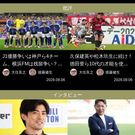
批評
J1優勝争いは神戸ら4チー
久保建英や松木玖生に続け！
ム、横浜FMは残留争い？大
徳田誉ら10代の才能を使い
混戦のJ2はRB大宮に注目！
切れないJクラブの課題と、
大住良之
後藤健生
大住良之
後藤健生
歴代最強の日本代表をJリー
｢0円欧州移籍｣撲滅への処方
2026.08.06
2026.08.06
グから【Jリーグ開幕｢初めて
箋【Jリーグ開幕｢初めての秋
の秋春制｣の大激論】(6)
春制｣の大激論】(5)
インタビュー