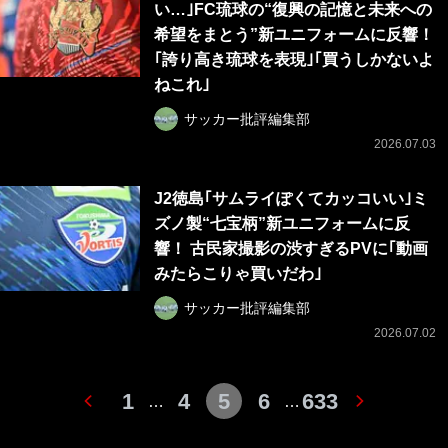
い…｣FC琉球の“復興の記憶と未来への
希望をまとう”新ユニフォームに反響！
｢誇り高き琉球を表現｣｢買うしかないよ
ねこれ｣
サッカー批評編集部
2026.07.03
J2徳島｢サムライぽくてカッコいい｣ミ
ズノ製“七宝柄”新ユニフォームに反
響！ 古民家撮影の渋すぎるPVに｢動画
みたらこりゃ買いだわ｣
サッカー批評編集部
2026.07.02
1
4
5
6
633
…
…