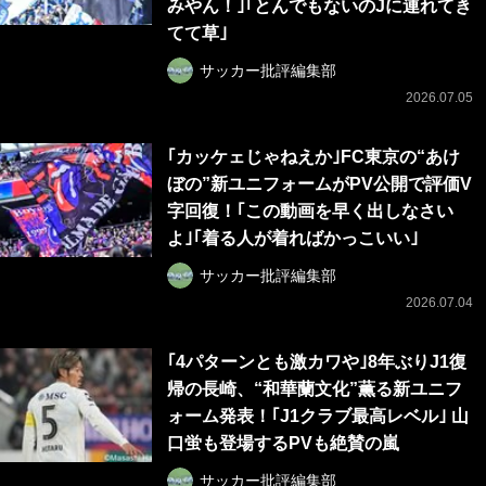
みやん！｣｢とんでもないのJに連れてき
てて草｣
サッカー批評編集部
2026.07.05
｢カッケェじゃねえか｣FC東京の“あけ
ぼの”新ユニフォームがPV公開で評価V
字回復！｢この動画を早く出しなさい
よ｣｢着る人が着ればかっこいい｣
サッカー批評編集部
2026.07.04
｢4パターンとも激カワや｣8年ぶりJ1復
帰の長崎、“和華蘭文化”薫る新ユニフ
ォーム発表！｢J1クラブ最高レベル｣ 山
口蛍も登場するPVも絶賛の嵐
サッカー批評編集部