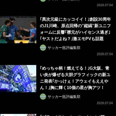
2026.07.04
｢異次元級にカッコイイ！｣創設30周年
のJ1川崎、原点回帰の”縦縞”新ユニフ
ォームに反響｢襟元がハイセンス過ぎ｣
｢ヤストだよね？｣激エモPVも話題
サッカー批評編集部
2026.07.04
｢めっちゃ柄！燃えてる！｣G大阪、青
い炎が爆ぜる大胆グラフィックの新ユ
ニ発表｢かっけぇ！アウェイもええや
ん！｣胸に輝く10個の星が胸アツ！
サッカー批評編集部
2026.07.04