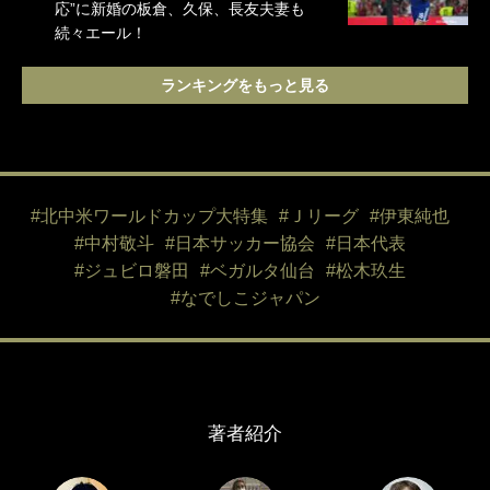
応”に新婚の板倉、久保、長友夫妻も
続々エール！
ランキングをもっと見る
#北中米ワールドカップ大特集
#Ｊリーグ
#伊東純也
#中村敬斗
#日本サッカー協会
#日本代表
#ジュビロ磐田
#ベガルタ仙台
#松木玖生
#なでしこジャパン
著者紹介