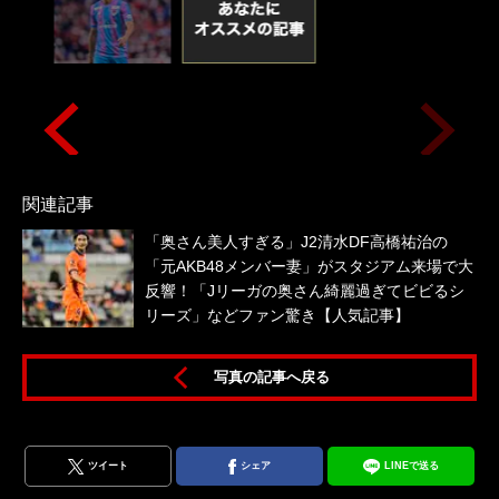
関連記事
「奥さん美人すぎる」J2清水DF高橋祐治の
「元AKB48メンバー妻」がスタジアム来場で大
反響！「Jリーガの奥さん綺麗過ぎてビビるシ
リーズ」などファン驚き【人気記事】
写真の記事へ戻る
ツイート
シェア
LINEで送る