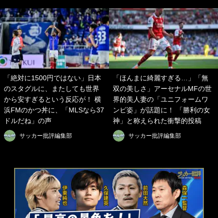
「絶対に1500円ではない」日本
「ほんまに綺麗すぎる…」「無
のスタグルに、またしても世界
双の美しさ」アーセナルMFの世
から安すぎるという反応が！ 横
界的美人妻の「ユニフォームワ
浜FMのかつ丼に、「MLSなら37
ンピ姿」が話題に！ 「勝利の女
ドルだね」の声
神」と称えられた衝撃的投稿
サッカー批評編集部
サッカー批評編集部