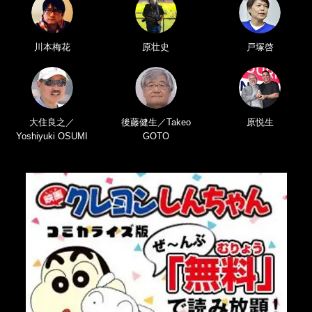
川本梅花
原壮史
戸塚啓
大住良之／
後藤健生／Takeo
原悦生
Yoshiyuki OSUMI
GOTO