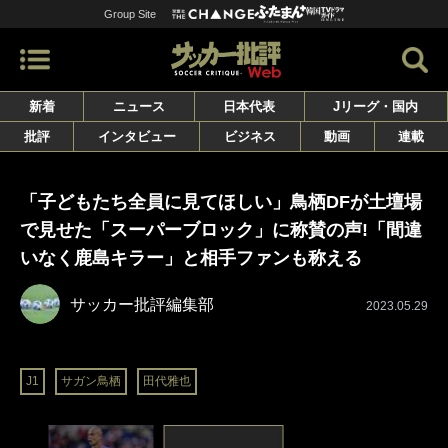
Group Site
新着
ニュース
日本代表
Jリーグ・国内
批評
インタビュー
ビジネス
動画
連載
「子どもたち全員に見てほしい」鳥栖DFが土壇場
で見せた「スーパーブロック」に称賛の声!「間違
いなく鹿島キラー」と相手ファンも称える
サッカー批評編集部
2023.05.29
J1
サガン鳥栖
田代雅也