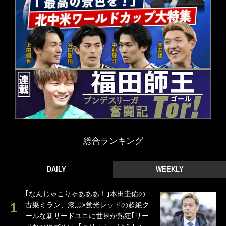
総合ランキング
DAILY
WEEKLY
｢なんじゃこりゃあああ！｣本田圭佑の
古巣ミラン、漆黒×蛍光レッドの超絶ク
ールな新サードユニに世界が熱狂｢サー