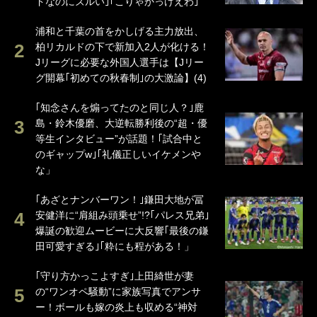
ドなのにズルい｣｢こりゃかっけえわ｣
浦和と千葉の首をかしげる主力放出、
柏リカルドの下で新加入2人が化ける！
Jリーグに必要な外国人選手は【Jリー
グ開幕｢初めての秋春制｣の大激論】(4)
｢知念さんを煽ってたのと同じ人？｣鹿
島・鈴木優磨、大逆転勝利後の“超・優
等生インタビュー”が話題！｢試合中と
のギャップw｣｢礼儀正しいイケメンや
な」
｢あざとナンバーワン！｣鎌田大地が冨
安健洋に“肩組み頭乗せ”!?｢パレス兄弟｣
爆誕の歓迎ムービーに大反響｢最後の鎌
田可愛すぎる｣｢粋にも程がある！」
｢守り方かっこよすぎ｣上田綺世が妻
の“ワンオペ騒動”に家族写真でアンサ
ー！ボールも嫁の炎上も収める“神対