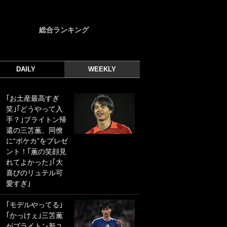
総合ランキング
DAILY
WEEKLY
｢お土産最高すぎ
｢光の速さじゃん｣
笑｣｢どうやって入
｢えっぐいミドル｣
手？｣ブライトン帰
ドイツ名門移籍の
還の三笘薫、同僚
日本代表23歳ボラ
に“ポケカ”をプレゼ
ンチ、移籍後初ゴ
ント！｢薫の笑顔見
ールに驚愕！｢見た
れてよかった｣｢大
事ないシュートや｣
喜びのリュテル可
｢聡がどんどん遠く
愛すぎ｣
なっていく」
｢モデルやってる｣
｢誰が止めれんねん
｢かっけぇ｣三笘薫
w｣フェイエ上田綺
がブライトン新ユ
世の“神コース”弾丸