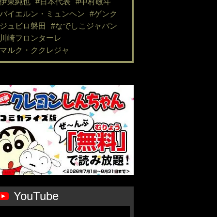
#伊東純也
#日本代表
#中村敬斗
#バイエルン・ミュンヘン
#ゲンク
#ジュビロ磐田
#なでしこジャパン
#川崎フロンターレ
#マルク・ククレジャ
YouTube