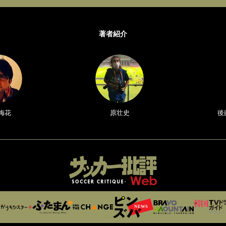
著者紹介
梅花
原壮史
後