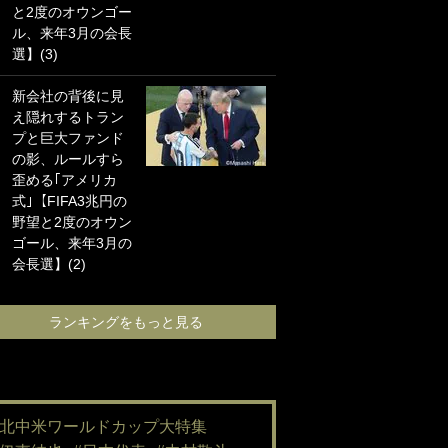
と2度のオウンゴー
海の夕日”新アウェ
ル、来年3月の会長
イユニに大反響｢か
選】(3)
っこよすぎ｣｢革新
的｣｢ソソられる！｣
新会社の背後に見
え隠れするトラン
｢嫁さん美人すぎる
プと巨大ファンド
て｣W杯で日本を沈
の影、ルールすら
めた“天敵FW”が結
歪める｢アメリカ
婚！ 才色兼備の妻
式｣【FIFA3兆円の
との挙式ショット
野望と2度のオウン
に｢セレソン妻の中
ゴール、来年3月の
で一番美人｣｢ミラ
会長選】(2)
ンダ･カーに似て
る｣
ランキングをもっと見る
ランキングをも
#北中米ワールドカップ大特集