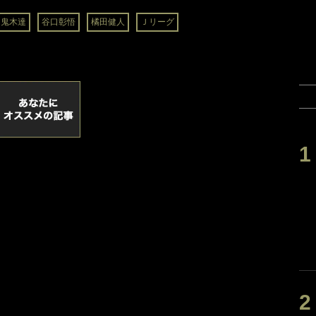
鬼木達
谷口彰悟
橘田健人
Ｊリーグ