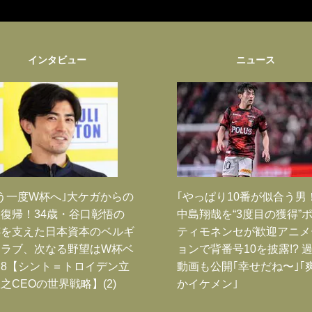
インタビュー
ニュース
う一度W杯へ｣大ケガからの
｢やっぱり10番が似合う男
復帰！34歳・谷口彰悟の
中島翔哉を“3度目の獲得”
跡を支えた日本資本のベルギ
ティモネンセが歓迎アニメ
クラブ、次なる野望はW杯ベ
ョンで背番号10を披露!? 
8【シント＝トロイデン立
動画も公開｢幸せだね〜｣｢
之CEOの世界戦略】(2)
かイケメン｣