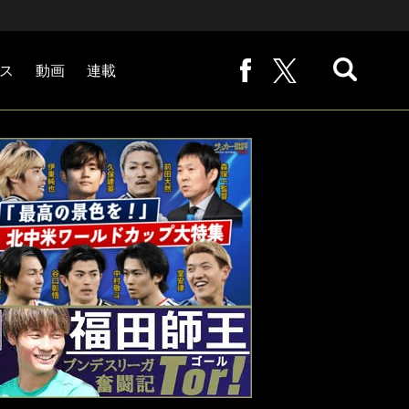
ス
動画
連載
熊崎敬の「路地から始まる処世術」
下田恒幸の「10倍面白くなるサッカー中継の見方」
サッカー批評PHOTOギャラリー「ピッチの焦点」
後藤健生の「蹴球放浪記」
原悦生PHOTOギャラリー「サッカー遠近」
「だれかに言いたくなる記録」
福田師王「ブンデスリーガ奮闘記 Tor!」
大住良之の「この世界のコーナーエリアから」