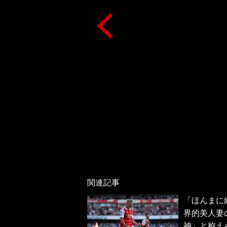
関連記事
「ほんまに
界的美人妻
神」と称え