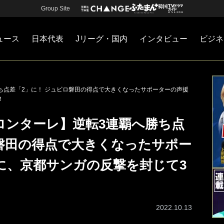
Group Site
ュース
日本代表
Jリーグ・国内
インタビュー
ビジネ
・国内
カー
ネジメント
Jリーグ・国内
戦術
注目選手
海外サッカー
監督
マネー
チームマネジメント
日本代表
ち点差「2」に！ ジュビロ磐田の得点で大きくなったサポーターの声援
！
ロンターレ】逆転3連覇へ勝ち点
ロ磐田の得点で大きくなったサポー
に、京都サンガの反撃を封じて3
2022.10.13