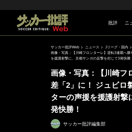
批評
ニ
Jリーグ
戦術
注目選手
海外サッ
監督
マネー
チームマ
日本代表
サッカー批評Web
ニュース
Jリーグ・国内
画像・写真：【川崎フロンターレ】逆転3連覇へ勝
を援護射撃に、京都サンガの反撃を封じて3発快勝
画像・写真：【川崎フ
差「2」に！ ジュビ
ターの声援を援護射撃
発快勝！
サッカー批評編集部