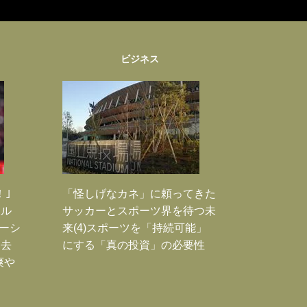
ビジネス
！｣
「怪しげなカネ」に頼ってきた
ポル
サッカーとスポーツ界を待つ未
ーシ
来(4)スポーツを「持続可能」
過去
にする「真の投資」の必要性
爽や