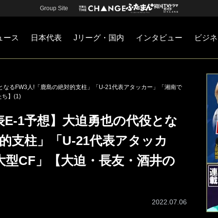
Group Site
ュース
日本代表
Jリーグ・国内
インタビュー
ビジネ
・国内
カー
ネジメント
Jリーグ・国内
戦術
注目選手
海外サッカー
監督
マネー
チームマネジメント
日本代表
なるFW3人!「鹿島の絶対的支柱」「U-21代表アタッカー」「湘南で
】(1)
E-1予想】大迫勇也の代役とな
的支柱」「U-21代表アタッカ
大型CF」【大迫・長友・酒井の
2022.07.06