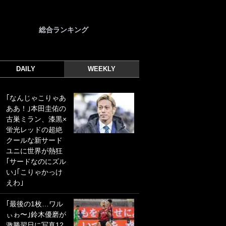
総合ランキング
DAILY
WEEKLY
｢なんじゃこりゃあ
｢光の速さじゃん｣
ああ！｣本田圭佑の
｢えっぐいミドル｣
古巣ミラン、漆黒×
ドイツ名門移籍の
蛍光レッドの超絶
日本代表23歳ボラ
クールな新サード
ンチ、移籍後初ゴ
ユニに世界が熱狂
ールに驚愕！｢見た
｢サードなのにズル
事ないシュートや｣
い｣｢こりゃかっけ
｢聡がどんどん遠く
えわ｣
なっていく」
｢最後の1枚…ワル
｢誰が止めれんねん
ぃゎ〜｣鈴木優磨が
w｣フェイエ上田綺
激勝翌日に写真12
世の“神コース”弾丸