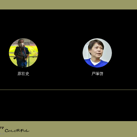
原壮史
戸塚啓