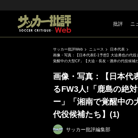
批評
ニ
Jリーグ
戦術
注目選手
海外サッ
監督
マネー
チームマ
日本代表
サッカー批評Web
ニュース
日本代表
画像・写真：【日本代表E-1予想】大迫勇也の代役と
覚醒中の大型CF」【大迫・長友・酒井の代役候補たち
画像・写真：【日本代表
るFW3人!「鹿島の絶対
ー」「湘南で覚醒中の
代役候補たち】(1)
サッカー批評編集部