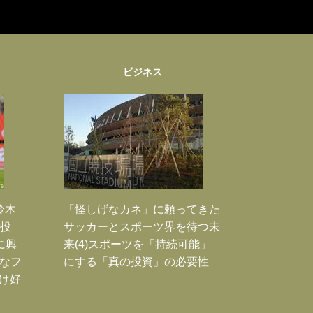
ビジネス
鈴木
「怪しげなカネ」に頼ってきた
枚投
サッカーとスポーツ界を待つ未
に興
来(4)スポーツを「持続可能」
大なフ
にする「真の投資」の必要性
だけ好