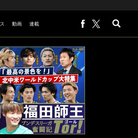
ス
動画
連載
熊崎敬の「路地から始まる処世術」
下田恒幸の「10倍面白くなるサッカー中継の見方」
サッカー批評PHOTOギャラリー「ピッチの焦点」
後藤健生の「蹴球放浪記」
原悦生PHOTOギャラリー「サッカー遠近」
「だれかに言いたくなる記録」
福田師王「ブンデスリーガ奮闘記 Tor!」
大住良之の「この世界のコーナーエリアから」