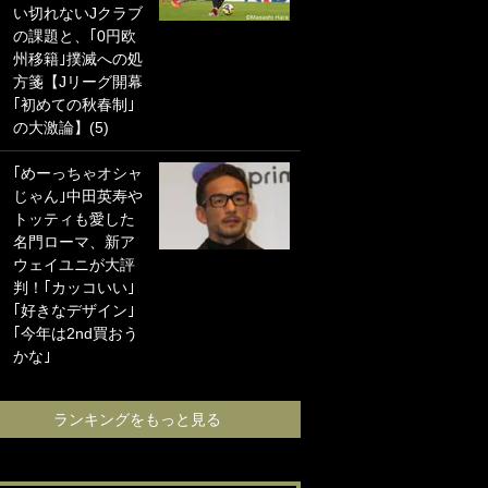
い切れないJクラブ
に“ポケカ”をプレゼ
の課題と、｢0円欧
ント！｢薫の笑顔見
州移籍｣撲滅への処
れてよかった｣｢大
方箋【Jリーグ開幕
喜びのリュテル可
｢初めての秋春制｣
愛すぎ｣
の大激論】(5)
浦和と千葉の首を
｢めーっちゃオシャ
かしげる主力放
じゃん｣中田英寿や
出、柏リカルドの
トッティも愛した
下で新加入2人が化
名門ローマ、新ア
ける！Jリーグに必
ウェイユニが大評
要な外国人選手は
判！｢カッコいい｣
【Jリーグ開幕｢初
｢好きなデザイン｣
めての秋春制｣の大
｢今年は2nd買おう
激論】(4)
かな｣
ランキングをも
ランキングをもっと見る