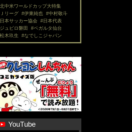
#北中米ワールドカップ大特集
#Ｊリーグ
#伊東純也
#中村敬斗
#日本サッカー協会
#日本代表
#ジュビロ磐田
#ベガルタ仙台
#松木玖生
#なでしこジャパン
YouTube