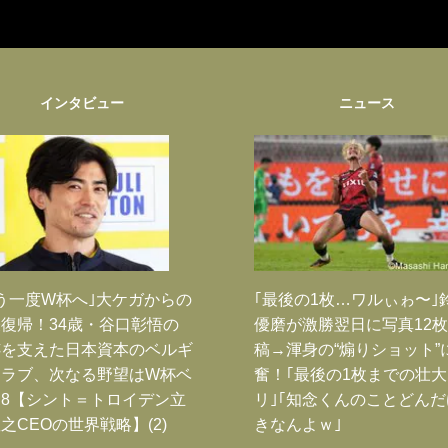
インタビュー
ニュース
う一度W杯へ｣大ケガからの
｢最後の1枚…ワルぃゎ〜｣
復帰！34歳・谷口彰悟の
優磨が激勝翌日に写真12
跡を支えた日本資本のベルギ
稿→渾身の“煽りショット”
クラブ、次なる野望はW杯ベ
奮！｢最後の1枚までの壮
8【シント＝トロイデン立
リ｣｢知念くんのことどん
之CEOの世界戦略】(2)
きなんよｗ｣