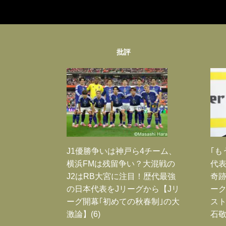
批評
J1優勝争いは神戸ら4チーム、
｢も
横浜FMは残留争い？大混戦の
代表
J2はRB大宮に注目！歴代最強
奇
の日本代表をJリーグから【Jリ
ー
ーグ開幕｢初めての秋春制｣の大
スト
激論】(6)
石敬