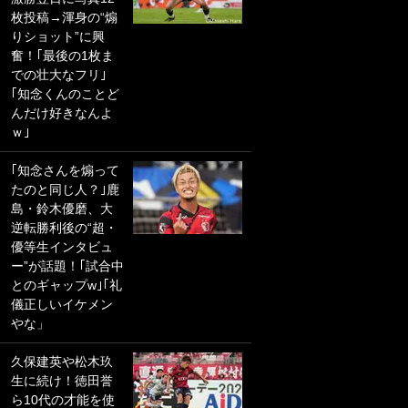
枚投稿→渾身の“煽
PKにイタリア代表
りショット”に興
GKも成す術なし！
奮！｢最後の1枚ま
｢ノーチャンスすぎ
での壮大なフリ｣
るわ｣｢綺世のPKの
｢知念くんのことど
上手さは世界屈指
んだけ好きなんよ
かも｣
ｗ｣
｢また敬斗が魚に
｢知念さんを煽って
笑｣菅原由勢がW杯
たのと同じ人？｣鹿
戦士の夏休み秘蔵
島・鈴木優磨、大
ショット公開！ 川
逆転勝利後の“超・
口春奈と結婚のモ
優等生インタビュ
テ男も登場で｢写真
ー”が話題！｢試合中
全部楽しそう｣｢タ
とのギャップw｣｢礼
ケの水中かわいす
儀正しいイケメン
ぎる」
やな」
｢お土産最高すぎ
久保建英や松木玖
笑｣｢どうやって入
生に続け！徳田誉
手？｣ブライトン帰
ら10代の才能を使
還の三笘薫、同僚