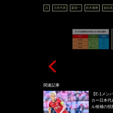
J1
日本代表
森保一
鈴木優磨
細谷真
関連記事
【E-1メ
カー日本代
ル候補の招