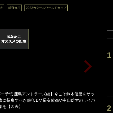
大
町野修斗
2022カタールワールドカップ
ンバー予想 鹿島アントラーズ編】今こそ鈴木優磨をサッ
表に招集すべき!!新CBや長友佑都や中山雄太のライバ
集を【図表】