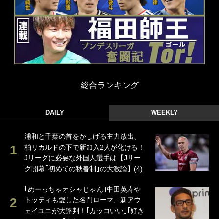
総合ランキング
DAILY
WEEKLY
浦和と千葉の首をかしげる主力放出、
柏リカルドの下で新加入2人が化ける！
Jリーグに必要な外国人選手は【Jリー
グ開幕｢初めての秋春制｣の大激論】(4)
｢めーっちゃオシャじゃん｣中田英寿や
トッティも愛した名門ローマ、新アウ
ェイユニが大評判！｢カッコいい｣｢好き