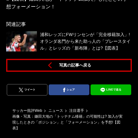
想フォーメーション！
関連記事
浦和レッズにFWリンセンが「完全移籍加入」!
オランダ名門から来た助っ人の「プレースタイ
ル」とレッズの「新布陣」とは?【図表】
写真の記事へ戻る
ツイート
シェア
LINEで送る
サッカー批評Web
ニュース
注目選手
画像・写真：鎌田大地の「トッテナム移籍」の可能性は? 加入が実
現したときの「ポジション」と「フォーメーション」を予想!【図
表】