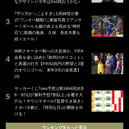
なデザイン｣｢今年は2nd買おうかな｣
｢守り方かっこよすぎ｣上田綺世が妻
の“ワンオペ騒動”に家族写真でアンサ
ー！ボールも嫁の炎上も収める“神対
応”に新婚の板倉、久保、長友夫妻も
続々エール！
W杯クオーター制への大反発か、FIFA
会長を追い詰めた｢欧州のボイコット｣
と再選の行方【FIFA3兆円の野望と2度
のオウンゴール、来年3月の会長選】
(3)
サッカーくじ｢toto予想｣(第1664回)8月
8・9日(2)｢勝利予想7割以上｣を覆す大
穴も！サウジマネーの｢監督引き抜き｣
ドタバタ劇と、｢特別な日｣が勝敗を分
ける！
ランキングをもっと見る