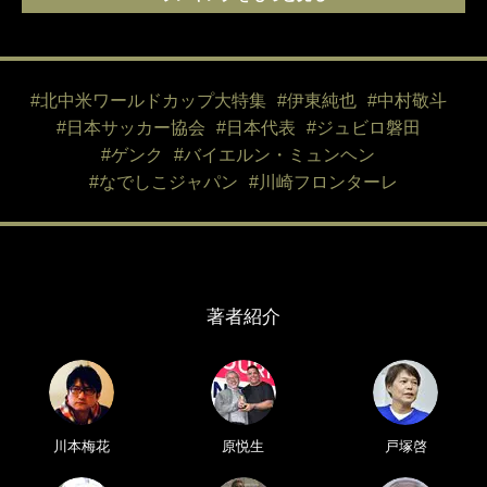
#北中米ワールドカップ大特集
#伊東純也
#中村敬斗
#日本サッカー協会
#日本代表
#ジュビロ磐田
#ゲンク
#バイエルン・ミュンヘン
#なでしこジャパン
#川崎フロンターレ
著者紹介
川本梅花
原悦生
戸塚啓