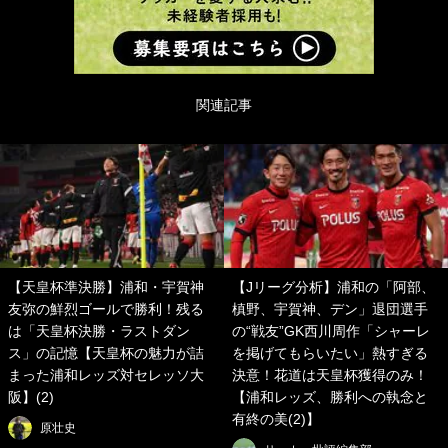
関連記事
【天皇杯準決勝】浦和・宇賀神
【Jリーグ分析】浦和の「阿部、
友弥の鮮烈ゴールで勝利！残る
槙野、宇賀神、デン」退団選手
は「天皇杯決勝・ラストダン
の“戦友”GK西川周作「シャーレ
ス」の記憶【天皇杯の魅力が詰
を掲げてもらいたい」熱すぎる
まった浦和レッズ対セレッソ大
決意！花道は天皇杯獲得のみ！
阪】(2)
【浦和レッズ、勝利への執念と
有終の美(2)】
原壮史