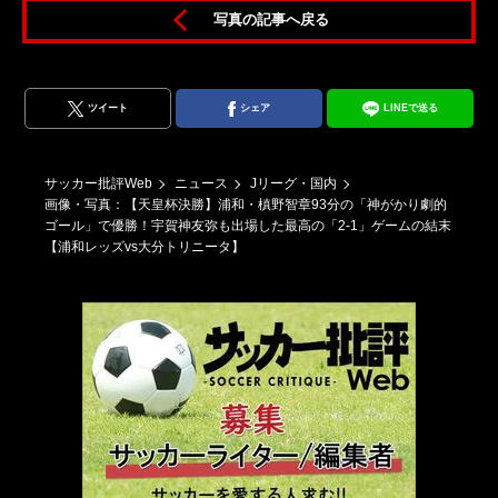
写真の記事へ戻る
y
ツイート
シェア
LINEで送る
サッカー批評Web
ニュース
Jリーグ・国内
画像・写真：【天皇杯決勝】浦和・槙野智章93分の「神がかり劇的
ゴール」で優勝！宇賀神友弥も出場した最高の「2-1」ゲームの結末
【浦和レッズvs大分トリニータ】