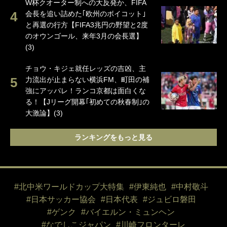
W杯クオーター制への大反発か、FIFA
会長を追い詰めた｢欧州のボイコット｣
と再選の行方【FIFA3兆円の野望と2度
のオウンゴール、来年3月の会長選】
(3)
チョウ・キジェ就任レッズの吉凶、主
力流出が止まらない横浜FM、町田の補
強にアッパレ！ランコ京都は面白くな
る！【Jリーグ開幕｢初めての秋春制｣の
大激論】(3)
ランキングをもっと見る
#北中米ワールドカップ大特集
#伊東純也
#中村敬斗
#日本サッカー協会
#日本代表
#ジュビロ磐田
#ゲンク
#バイエルン・ミュンヘン
#なでしこジャパン
#川崎フロンターレ