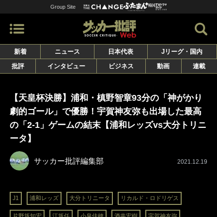
Group Site
新着
ニュース
日本代表
Jリーグ・国内
批評
インタビュー
ビジネス
動画
連載
【天皇杯決勝】浦和・槙野智章93分の「神がかり
劇的ゴール」で優勝！宇賀神友弥も出場した最高
の「2-1」ゲームの結末【浦和レッズvs大分トリニ
ータ】
サッカー批評編集部
2021.12.19
J1
浦和レッズ
大分トリニータ
リカルド・ロドリゲス
片野坂知宏
江坂任
小泉佳穂
酒井宏樹
宇賀神友弥