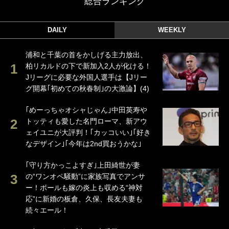
総合ランキング
DAILY
WEEKLY
浦和と千葉の首をかしげる主力放出、
柏リカルドの下で新加入2人が化ける！
Jリーグに必要な外国人選手は【Jリー
グ開幕｢初めての秋春制｣の大激論】(4)
｢めーっちゃオシャじゃん｣中田英寿や
トッティも愛した名門ローマ、新アウ
ェイユニが大評判！｢カッコいい｣｢好き
なデザイン｣｢今年は2nd買おうかな｣
｢守り方かっこよすぎ｣上田綺世が妻
の“ワンオペ騒動”に家族写真でアンサ
ー！ボールも嫁の炎上も収める“神対
応”に新婚の板倉、久保、長友夫妻も
続々エール！