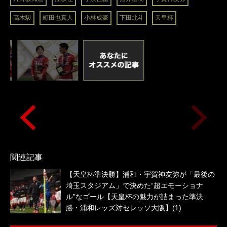
高木駿
町田也真人
小林成豪
下田北斗
天皇杯
関連記事
【天皇杯準決勝】浦和・宇賀神友弥が「最後の
埼玉スタジアム」で決めた“超エモーショナ
ル”なゴール【天皇杯の魅力が詰まった準決
勝・浦和レッズ対セレッソ大阪】(1)