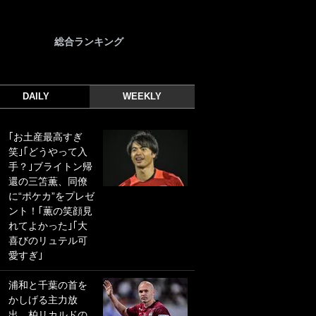
総合ランキング
DAILY
WEEKLY
｢お土産最高すぎ
｢光の速さじゃん｣
笑｣｢どうやって入
｢えっぐいミドル｣
手？｣ブライトン帰
ドイツ名門移籍の
還の三笘薫、同僚
日本代表23歳ボラ
に“ポケカ”をプレゼ
ンチ、移籍後初ゴ
ント！｢薫の笑顔見
ールに驚愕！｢見た
れてよかった｣｢大
事ないシュートや｣
喜びのリュテル可
｢聡がどんどん遠く
愛すぎ｣
なっていく」
浦和と千葉の首を
｢誰が止めれんねん
かしげる主力放
w｣フェイエ上田綺
出、柏リカルドの
世の“神コース”弾丸