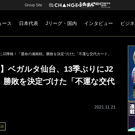
Group Site
ュース
日本代表
Jリーグ・国内
インタビュー
ビジネ
・国内
カー
ネジメント
Jリーグ・国内
戦術
注目選手
海外サッカー
監督
マネー
チームマネジメント
日本代表
りにJ2降格！「運命の湘南戦」勝敗を決定づけた「不運な交代カード」
】ベガルタ仙台、13季ぶりにJ2
」勝敗を決定づけた「不運な交代
2021.11.21
森誠