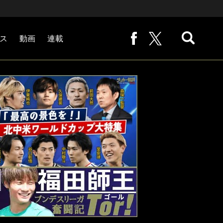
ス
動画
連載
熊崎敬の「路地から始まる処世術」
下田恒幸の「10倍面白くなるサッカー中継の見方」
サッカー批評PHOTOギャラリー「ピッチの焦点」
後藤健生の「蹴球放浪記」
原悦生PHOTOギャラリー「サッカー遠近」
「だれかに言いたくなる記録」
福田師王「ブンデスリーガ奮闘記 Tor!」
大住良之の「この世界のコーナーエリアから」