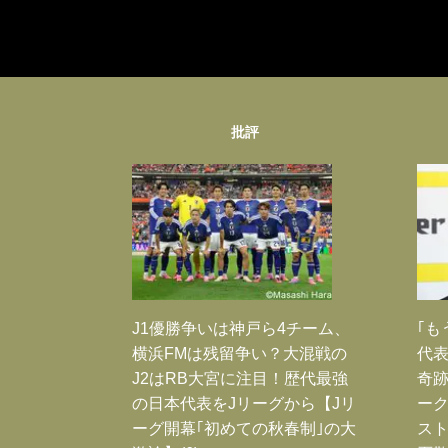
批評
J1優勝争いは神戸ら4チーム、
｢も
横浜FMは残留争い？大混戦の
代表
J2はRB大宮に注目！歴代最強
奇
の日本代表をJリーグから【Jリ
ー
ーグ開幕｢初めての秋春制｣の大
スト