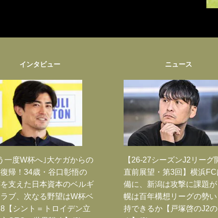
インタビュー
ニュース
う一度W杯へ｣大ケガからの
【26-27シーズンJ2リーグ
復帰！34歳・谷口彰悟の
直前展望・第3回】横浜FC
跡を支えた日本資本のベルギ
備に、新潟は攻撃に課題が
クラブ、次なる野望はW杯ベ
幌は百年構想リーグの勢い
8【シント＝トロイデン立
持できるか【戸塚啓のJ2