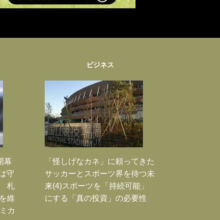
ビジネス
開幕
「怪しげなカネ」に頼ってきた
は守
サッカーとスポーツ界を待つ未
 札
来(4)スポーツを「持続可能」
を維
にする「真の投資」の必要性
のミカ