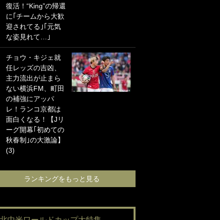
復活！“King”の帰還
海の夕日”新アウェ
に｢チームから大歓
イユニに大反響｢か
迎されてる｣｢元気
っこよすぎ｣｢革新
な姿見れて…｣
的｣｢ソソられる！｣
チョウ・キジェ就
｢お土産最高すぎ
任レッズの吉凶、
笑｣｢どうやって入
主力流出が止まら
手？｣ブライトン帰
ない横浜FM、町田
還の三笘薫、同僚
の補強にアッパ
に“ポケカ”をプレゼ
レ！ランコ京都は
ント！｢薫の笑顔見
面白くなる！【Jリ
れてよかった｣｢大
ーグ開幕｢初めての
喜びのリュテル可
秋春制｣の大激論】
愛すぎ｣
(3)
ランキングをも
ランキングをもっと見る
#北中米ワールドカップ大特集