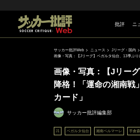
批評
ニ
Jリーグ
戦術
注目選手
海外サッ
監督
マネー
チームマ
日本代表
サッカー批評Web
ニュース
Jリーグ・国内
画像・写真：【Jリーグ】ベガルタ仙台、13季ぶ
画像・写真：【Jリーグ
降格！「運命の湘南戦
カード」
サッカー批評編集部
J1
ベガルタ仙台
湘南ベルマーレ
手倉