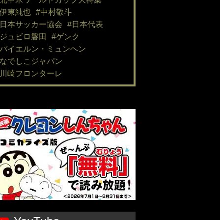
#伊東純也
#中村敬斗
#日本サッカー協会
#日本代表
#ジュビロ磐田
#ゲンク
#バイエルン・ミュンヘン
#なでしこジャパン
#川崎フロンターレ