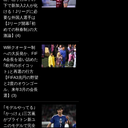
下で新加入2人が化
PKにイタリア代表
ける！Jリーグに必
GKも成す術なし！
要な外国人選手は
｢ノーチャンスすぎ
【Jリーグ開幕｢初
るわ｣｢綺世のPKの
めての秋春制｣の大
上手さは世界屈指
激論】(4)
かも｣
W杯クオーター制
｢また敬斗が魚に
仙台－湘南ベルマーレ 撮影：中地拓也
への大反発か、FIF
笑｣菅原由勢がW杯
A会長を追い詰めた
戦士の夏休み秘蔵
｢欧州のボイコッ
ショット公開！ 川
ト｣と再選の行方
口春奈と結婚のモ
【FIFA3兆円の野望
テ男も登場で｢写真
と2度のオウンゴー
全部楽しそう｣｢タ
ル、来年3月の会長
ケの水中かわいす
選】(3)
ぎる」
｢モデルやってる｣
｢セカンドで決まり
｢かっけぇ｣三笘薫
だな｣19歳の日本代
がブライトン新ユ
表MFが加入したス
ニのモデルで完全
ペイン名門、“地中