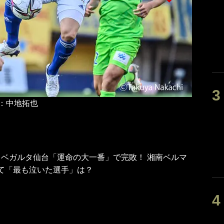
ベガルタ
：中地拓也
】ベガルタ仙台「運命の大一番」で完敗！ 湘南ベルマ
て「最も泣いた選手」は？