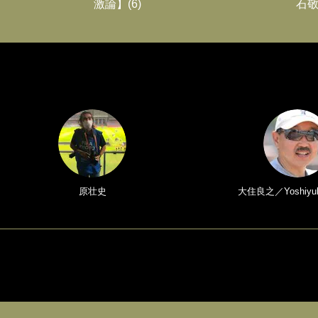
激論】(6)
石敬
原壮史
大住良之／Yoshiyuk