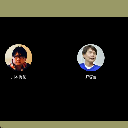
川本梅花
戸塚啓