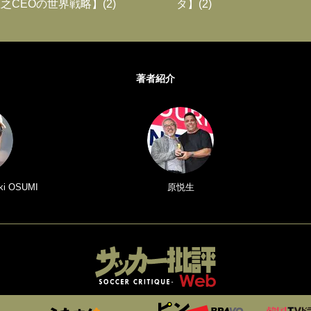
之CEOの世界戦略】(2)
タ】(2)
著者紹介
i OSUMI
原悦生