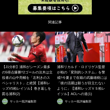
関連記事
【J1分析】浦和がシーズン最多
浦和リカルド・ロドリゲス監督
の5得点爆勝!!2ゴールの汰木は立
が柏の「変則的システム」を警
役者の山中亮輔を「左利きのス
戒!!今夏まで在籍の武藤雄樹には
ペシャリスト」と絶賛【浦和レ
「彼の活躍は願うが目立たない
ッズVS柏レイソル】巻き返しを
ように」【浦和レッズＶＳ柏レ
図る浦和(2)
イソル】ACLへの道(1)
サッカー批評編集部
サッカー批評編集部