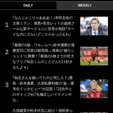
DAILY
WEEKLY
｢なんじゃこりゃあああ！｣本田圭佑の
古巣ミラン、漆黒×蛍光レッドの超絶ク
ールな新サードユニに世界が熱狂｢サー
ドなのにズルい｣｢こりゃかっけえわ｣
｢最後の1枚…ワルぃゎ〜｣鈴木優磨が激
勝翌日に写真12枚投稿→渾身の“煽りシ
ョット”に興奮！｢最後の1枚までの壮大
なフリ｣｢知念くんのことどんだけ好き
なんよｗ｣
｢知念さんを煽ってたのと同じ人？｣鹿
島・鈴木優磨、大逆転勝利後の“超・優
等生インタビュー”が話題！｢試合中と
のギャップw｣｢礼儀正しいイケメンや
な」
久保建英や松木玖生に続け！徳田誉ら