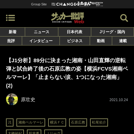
Group Site
新着
ニュース
日本代表
Jリーグ・国内
批評
インタビュー
ビジネス
動画
連載
【J1分析】89分に決まった湘南・山田直輝の逆転
弾と試合終了後の石原広教の姿【横浜FCVS湘南ベ
ルマーレ】「止まらない涙、1つになった湘南」
(2)
原壮史
2021.10.24
J1
湘南ベルマーレ
横浜ＦＣ
石原広教
松尾佑介
大橋祐紀
舘幸希
Ｊリーグ