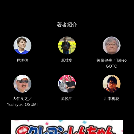
著者紹介
戸塚啓
原壮史
後藤健生／Takeo
GOTO
大住良之／
原悦生
川本梅花
Yoshiyuki OSUMI