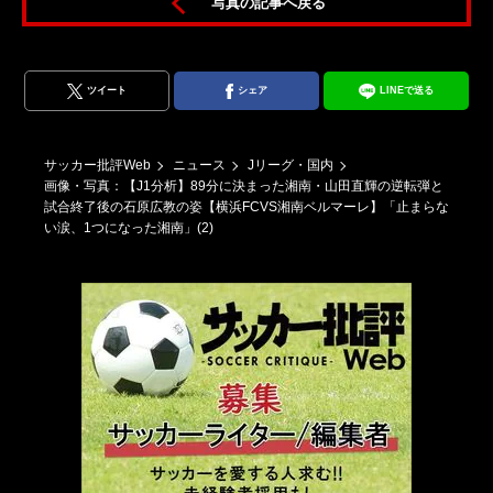
写真の記事へ戻る
ツイート
シェア
LINEで送る
サッカー批評Web
ニュース
Jリーグ・国内
画像・写真：【J1分析】89分に決まった湘南・山田直輝の逆転弾と
試合終了後の石原広教の姿【横浜FCVS湘南ベルマーレ】「止まらな
い涙、1つになった湘南」(2)