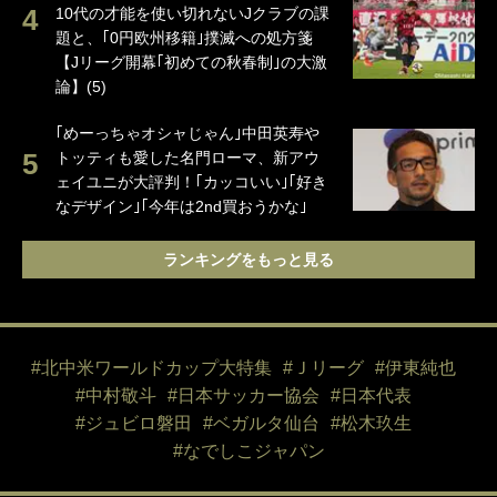
10代の才能を使い切れないJクラブの課
題と、｢0円欧州移籍｣撲滅への処方箋
【Jリーグ開幕｢初めての秋春制｣の大激
論】(5)
｢めーっちゃオシャじゃん｣中田英寿や
トッティも愛した名門ローマ、新アウ
ェイユニが大評判！｢カッコいい｣｢好き
なデザイン｣｢今年は2nd買おうかな｣
ランキングをもっと見る
#北中米ワールドカップ大特集
#Ｊリーグ
#伊東純也
#中村敬斗
#日本サッカー協会
#日本代表
#ジュビロ磐田
#ベガルタ仙台
#松木玖生
#なでしこジャパン