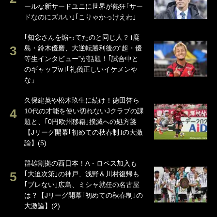
ールな新サードユニに世界が熱狂｢サー
ドなのにズルい｣｢こりゃかっけえわ｣
｢知念さんを煽ってたのと同じ人？｣鹿
島・鈴木優磨、大逆転勝利後の“超・優
等生インタビュー”が話題！｢試合中と
のギャップw｣｢礼儀正しいイケメンや
な」
久保建英や松木玖生に続け！徳田誉ら
10代の才能を使い切れないJクラブの課
題と、｢0円欧州移籍｣撲滅への処方箋
【Jリーグ開幕｢初めての秋春制｣の大激
論】(5)
群雄割拠の西日本！A・ロペス加入も
｢大迫次第｣の神戸、浅野＆川村復帰も
｢ブレない｣広島、ミシャ就任の名古屋
は？【Jリーグ開幕｢初めての秋春制｣の
大激論】(2)