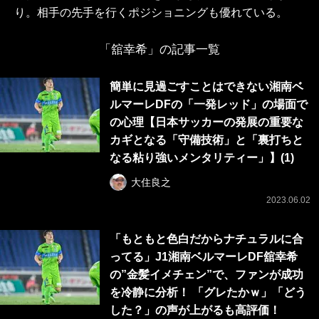
り。相手の先手を行くポジショニングも優れている。
「舘幸希」の記事一覧
簡単に見過ごすことはできない湘南ベ
ルマーレDFの「一発レッド」の場面で
の心理【日本サッカーの発展の重要な
カギとなる「守備技術」と「裏打ちと
なる粘り強いメンタリティー」】(1)
大住良之
2023.06.02
「もともと色白だからナチュラルに合
ってる」J1湘南ベルマーレDF舘幸希
の”金髪イメチェン”で、ファンが成功
を冷静に分析！ 「グレたかｗ」「どう
した？」の声が上がるも高評価！