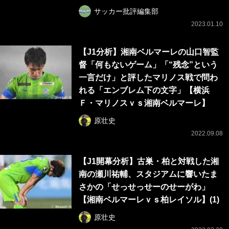
サッカー批評編集部
2023.01.10
【J1分析】湘南ベルマーレの山口智監
督「何もないゲーム」「“残念”という
一言だけ」と評したマリノス戦で問わ
れる「エンブレム下の文字」【横浜
Ｆ・マリノスｖｓ湘南ベルマーレ】
原壮史
2022.09.08
【J1開幕分析】古巣・柏と対戦した湘
南の瀬川祐輔、スタジアムに響いたま
さかの「せっせっせーのせーがわ」
【湘南ベルマーレｖｓ柏レイソル】(1)
原壮史