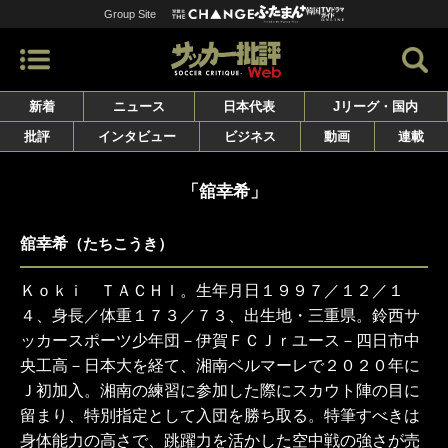
Group Site
新着
ニュース
日本代表
Jリーグ・国内
批評
インタビュー
ビジネス
動画
連載
「舘幸希」
舘幸希
（たちこうき）
Ｋｏｋｉ ＴＡＣＨＩ。生年月日１９９７／１２／１
４、身長／体重１７３／７３、出生地・三重県。鈴西サ
ッカースポーツ少年団－伊賀ＦＣＪｒユース－四日市中
央工高－日本大を経て、湘南ベルマーレで２０２０年に
Ｊ初加入。湘南の練習に参加した際にスカウト陣の目に
留まり、特別指定として入団を勝ち取る。特筆すべきは
身体能力の高さで、跳躍力を活かした空中戦の強さが売