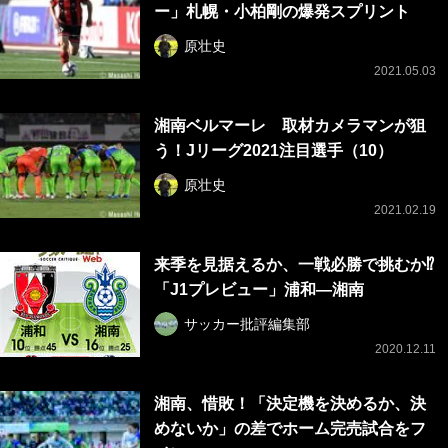
ー」札幌・小柏剛の爆発スプリント
原壮史
2021.05.03
湘南ベルマーレ 取材カメラマンが狙
う！Jリーグ2021注目選手（10）
原壮史
2021.02.19
来季を見据えるか、一戦必勝で挑むか⁉
「J1プレビュー」浦和―湘南
サッカー批評編集部
2020.12.11
湘南、惜敗！「決定機を決めるか、決
めないか」の差でホーム完売試合をフ