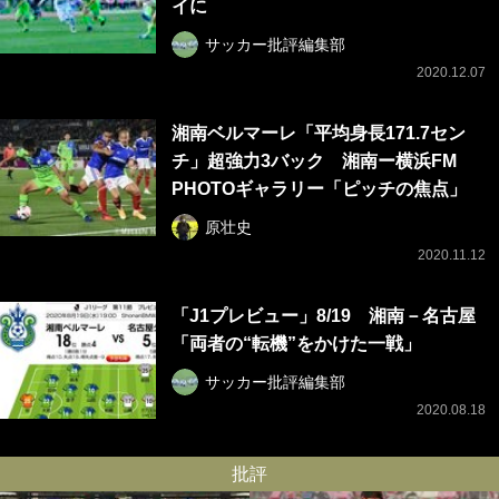
イに
サッカー批評編集部
2020.12.07
湘南ベルマーレ「平均身長171.7セン
チ」超強力3バック 湘南ー横浜FM
PHOTOギャラリー「ピッチの焦点」
原壮史
2020.11.12
「J1プレビュー」8/19 湘南－名古屋
「両者の“転機”をかけた一戦」
サッカー批評編集部
2020.08.18
批評