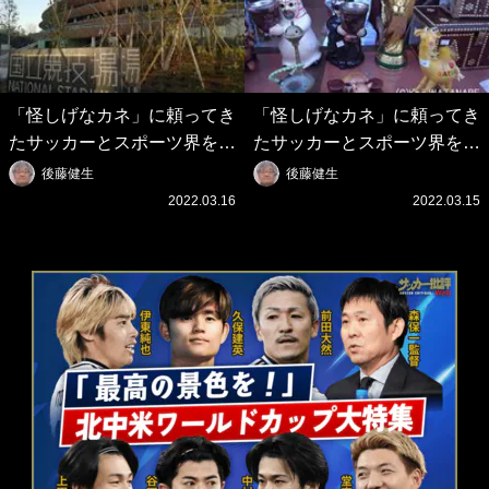
「怪しげなカネ」に頼ってき
「怪しげなカネ」に頼ってき
たサッカーとスポーツ界を待
たサッカーとスポーツ界を待
つ未来(4)スポーツを「持続
つ未来(3)「ロシアン・マネ
後藤健生
後藤健生
可能」にする「真の投資」の
ー」に続く中東の「オイルマ
2022.03.16
2022.03.15
必要性
ネー」の危険性