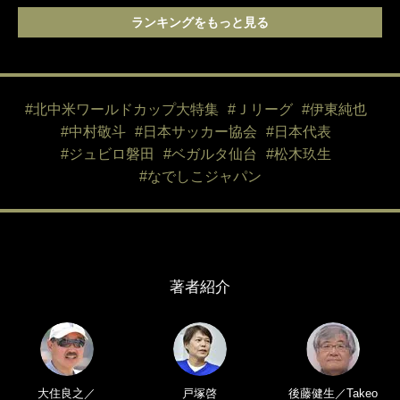
ランキングをもっと見る
#北中米ワールドカップ大特集
#Ｊリーグ
#伊東純也
#中村敬斗
#日本サッカー協会
#日本代表
#ジュビロ磐田
#ベガルタ仙台
#松木玖生
#なでしこジャパン
著者紹介
大住良之／
戸塚啓
後藤健生／Takeo