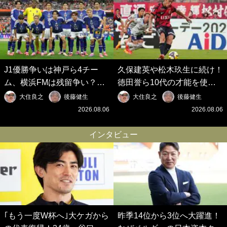
J1優勝争いは神戸ら4チー
久保建英や松木玖生に続け！
ム、横浜FMは残留争い？大
徳田誉ら10代の才能を使い
混戦のJ2はRB大宮に注目！
切れないJクラブの課題と、
大住良之
後藤健生
大住良之
後藤健生
歴代最強の日本代表をJリー
｢0円欧州移籍｣撲滅への処方
2026.08.06
2026.08.06
グから【Jリーグ開幕｢初めて
箋【Jリーグ開幕｢初めての秋
の秋春制｣の大激論】(6)
春制｣の大激論】(5)
インタビュー
｢もう一度W杯へ｣大ケガから
昨季14位から3位へ大躍進！