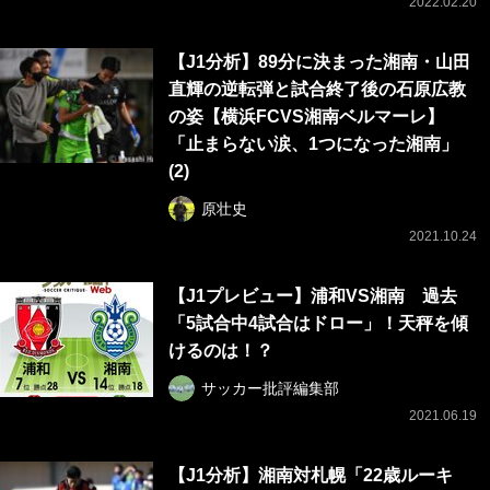
2022.02.20
【J1分析】89分に決まった湘南・山田
直輝の逆転弾と試合終了後の石原広教
の姿【横浜FCVS湘南ベルマーレ】
「止まらない涙、1つになった湘南」
(2)
原壮史
2021.10.24
【J1プレビュー】浦和VS湘南 過去
「5試合中4試合はドロー」！天秤を傾
けるのは！？
サッカー批評編集部
2021.06.19
【J1分析】湘南対札幌「22歳ルーキ