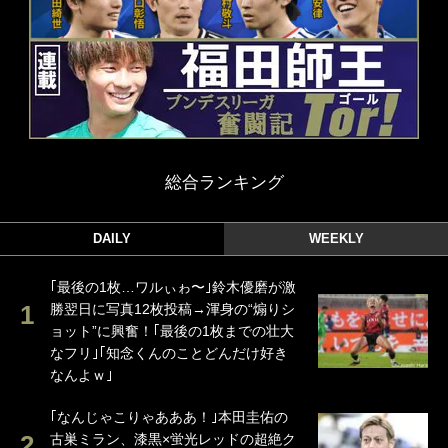
総合ランキング
DAILY
WEEKLY
｢最後の1枚…ワルぃゎ〜｣鈴木優磨が激
勝翌日に写真12枚投稿→渾身の“煽りシ
ョット”に興奮！｢最後の1枚までの壮大
なフリ｣｢知念くんのことどんだけ好き
なんよｗ｣
｢なんじゃこりゃあああ！｣本田圭佑の
古巣ミラン、漆黒×蛍光レッドの超絶ク