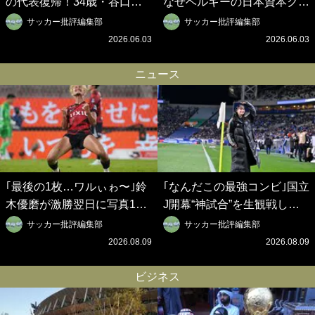
の代表復帰！34歳・谷口彰
なぜベルギーの日本資本クラ
悟の奇跡を支えた日本資本の
ブは創設102年目に歴史的快
サッカー批評編集部
サッカー批評編集部
ベルギークラブ、次なる野望
挙を成し遂げられたのか？
2026.06.03
2026.06.03
はW杯ベスト8【シント＝ト
【シント＝トロイデン立石敬
ロイデン立石敬之CEOの世
之CEOの世界戦略】(1)
ニュース
界戦略】(2)
｢最後の1枚…ワルぃゎ〜｣鈴
｢なんだこの最強コンビ｣国立
木優磨が激勝翌日に写真12
J開幕“神試合”を生観戦した
枚投稿→渾身の“煽りショッ
仲良しサッカー美女コンビの
サッカー批評編集部
サッカー批評編集部
ト”に興奮！｢最後の1枚まで
現地ショットが話題！｢メッ
2026.08.09
2026.08.09
の壮大なフリ｣｢知念くんのこ
シとクリロナレベルです｣｢め
とどんだけ好きなんよｗ｣
ちゃくちゃ可愛い｣
ビジネス