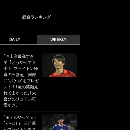
総合ランキング
DAILY
WEEKLY
｢お土産最高すぎ
｢光の速さじゃん｣
笑｣｢どうやって入
｢えっぐいミドル｣
手？｣ブライトン帰
ドイツ名門移籍の
還の三笘薫、同僚
日本代表23歳ボラ
に“ポケカ”をプレゼ
ンチ、移籍後初ゴ
ント！｢薫の笑顔見
ールに驚愕！｢見た
れてよかった｣｢大
事ないシュートや｣
喜びのリュテル可
｢聡がどんどん遠く
愛すぎ｣
なっていく」
｢モデルやってる｣
｢誰が止めれんねん
｢かっけぇ｣三笘薫
w｣フェイエ上田綺
がブライトン新ユ
世の“神コース”弾丸