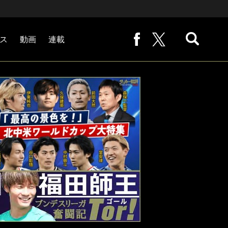
ス
動画
連載
熊崎敬の「路地から始まる処世術」
下田恒幸の「10倍面白くなるサッカー中継の見方」
サッカー批評PHOTOギャラリー「ピッチの焦点」
後藤健生の「蹴球放浪記」
原悦生PHOTOギャラリー「サッカー遠近」
「だれかに言いたくなる記録」
福田師王「ブンデスリーガ奮闘記 Tor!」
大住良之の「この世界のコーナーエリアから」