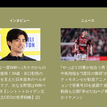
インタビュー
ニュース
う一度W杯へ｣大ケガからの
｢やっぱり10番が似合う男
復帰！34歳・谷口彰悟の
中島翔哉を“3度目の獲得”
跡を支えた日本資本のベルギ
ティモネンセが歓迎アニメ
クラブ、次なる野望はW杯ベ
ョンで背番号10を披露!? 
8【シント＝トロイデン立
動画も公開｢幸せだね〜｣｢
之CEOの世界戦略】(2)
かイケメン｣