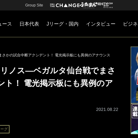
Group Site
ュース
日本代表
Jリーグ・国内
インタビュー
ビジネ
・国内
カー
ネジメント
Jリーグ・国内
戦術
注目選手
海外サッカー
監督
マネー
チームマネジメント
日本代表
まさかの試合中断アクシデント！ 電光掲示板にも異例のアナウンス
マリノス―ベガルタ仙台戦でまさ
ント！ 電光掲示板にも異例のア
2021.08.22
リーグ