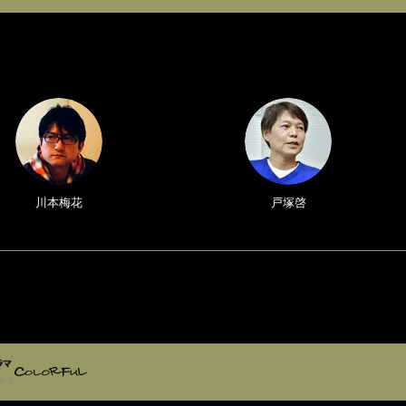
川本梅花
戸塚啓