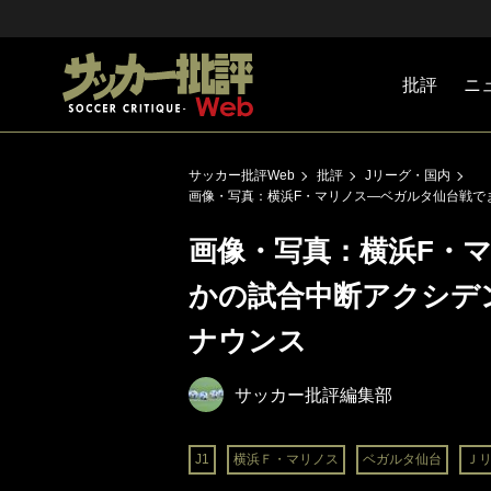
批評
ニ
Jリーグ
戦術
注目選手
海外サッ
監督
マネー
チームマ
日本代表
サッカー批評Web
批評
Jリーグ・国内
画像・写真：横浜F・マリノス―ベガルタ仙台戦で
画像・写真：横浜F・
かの試合中断アクシデ
ナウンス
サッカー批評編集部
J1
横浜Ｆ・マリノス
ベガルタ仙台
Ｊ