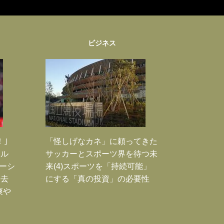
ビジネス
！｣
「怪しげなカネ」に頼ってきた
ポル
サッカーとスポーツ界を待つ未
ーシ
来(4)スポーツを「持続可能」
過去
にする「真の投資」の必要性
爽や