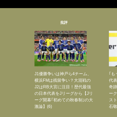
批評
J1優勝争いは神戸ら4チーム、
｢も
横浜FMは残留争い？大混戦の
代表
J2はRB大宮に注目！歴代最強
奇
の日本代表をJリーグから【Jリ
ー
ーグ開幕｢初めての秋春制｣の大
スト
激論】(6)
石敬