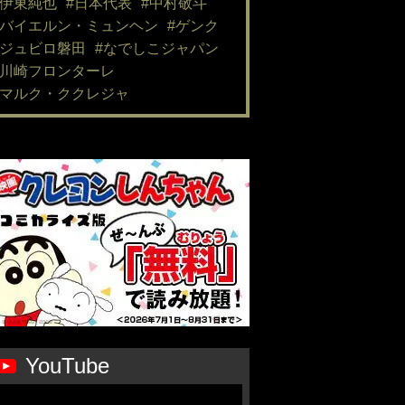
#伊東純也
#日本代表
#中村敬斗
#バイエルン・ミュンヘン
#ゲンク
#ジュビロ磐田
#なでしこジャパン
#川崎フロンターレ
#マルク・ククレジャ
YouTube