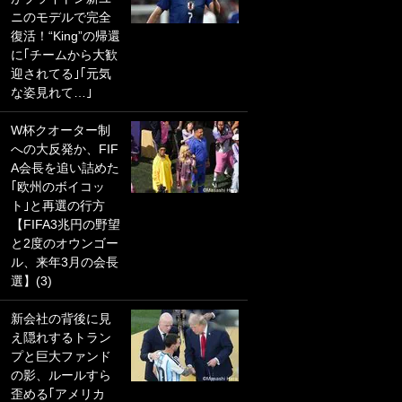
ニのモデルで完全
PKにイタリア代表
復活！“King”の帰還
GKも成す術なし！
に｢チームから大歓
｢ノーチャンスすぎ
迎されてる｣｢元気
るわ｣｢綺世のPKの
な姿見れて…｣
上手さは世界屈指
かも｣
W杯クオーター制
への大反発か、FIF
｢また敬斗が魚に
A会長を追い詰めた
笑｣菅原由勢がW杯
｢欧州のボイコッ
戦士の夏休み秘蔵
ト｣と再選の行方
ショット公開！ 川
【FIFA3兆円の野望
口春奈と結婚のモ
と2度のオウンゴー
テ男も登場で｢写真
ル、来年3月の会長
全部楽しそう｣｢タ
選】(3)
ケの水中かわいす
ぎる」
新会社の背後に見
え隠れするトラン
｢セカンドで決まり
プと巨大ファンド
だな｣19歳の日本代
の影、ルールすら
表MFが加入したス
歪める｢アメリカ
ペイン名門、“地中