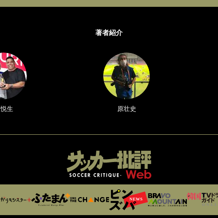
著者紹介
原悦生
原壮史