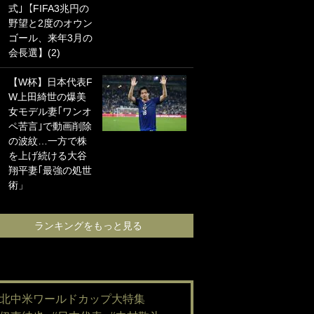
式｣【FIFA3兆円の
海の夕日”新アウェ
野望と2度のオウン
イユニに大反響｢か
ゴール、来年3月の
っこよすぎ｣｢革新
会長選】(2)
的｣｢ソソられる！｣
【W杯】日本代表F
｢嫁さん美人すぎる
W上田綺世の爆美
て｣W杯で日本を沈
女モデル妻｢ワンオ
めた“天敵FW”が結
ペ苦言｣で動画削除
婚！ 才色兼備の妻
の波紋…一方で株
との挙式ショット
を上げ続ける大谷
に｢セレソン妻の中
翔平妻｢最強の処世
で一番美人｣｢ミラ
術」
ンダ･カーに似て
る｣
ランキングをもっと見る
ランキングをも
#北中米ワールドカップ大特集