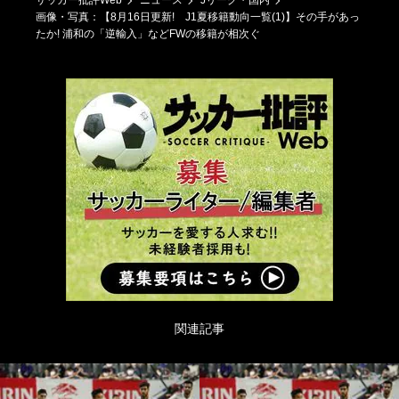
サッカー批評Web
ニュース
Jリーグ・国内
画像・写真：【8月16日更新! J1夏移籍動向一覧(1)】その手があっ
たか! 浦和の「逆輸入」などFWの移籍が相次ぐ
関連記事