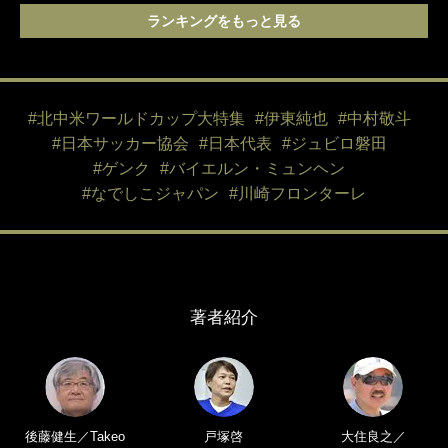
ランキングをもっと見る
#北中米ワールドカップ大特集
#伊東純也
#中村敬斗
#日本サッカー協会
#日本代表
#ジュビロ磐田
#ゲンク
#バイエルン・ミュンヘン
#なでしこジャパン
#川崎フロンターレ
著者紹介
後藤健生／Takeo
戸塚啓
大住良之／