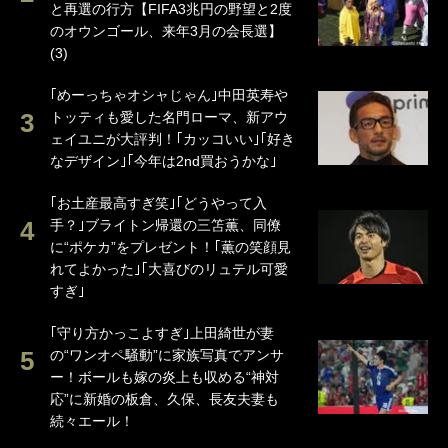
と再選の行方【FIFA3兆円の野望と2度
のオウンゴール、来年3月の会長選】
(3)
｢めーっちゃオシャじゃん｣中田英寿や
トッティも愛した名門ローマ、新アウ
ェイユニが大評判！｢カッコいい｣｢好き
なデザイン｣｢今年は2nd買おうかな｣
｢お土産最高すぎ笑｣｢どうやって入
手？｣ブライトン帰還の三笘薫、同僚
に“ポケカ”をプレゼント！｢薫の笑顔見
れてよかった｣｢大喜びのリュテル可愛
すぎ｣
｢守り方かっこよすぎ｣上田綺世が妻
の“ワンオペ騒動”に家族写真でアンサ
ー！ボールも嫁の炎上も収める“神対
応”に新婚の板倉、久保、長友夫妻も
続々エール！