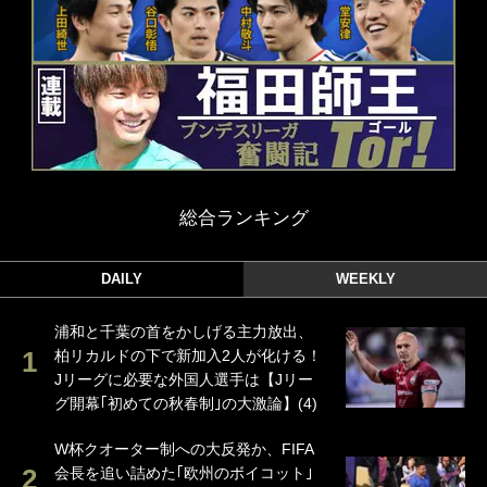
総合ランキング
DAILY
WEEKLY
浦和と千葉の首をかしげる主力放出、
柏リカルドの下で新加入2人が化ける！
Jリーグに必要な外国人選手は【Jリー
グ開幕｢初めての秋春制｣の大激論】(4)
W杯クオーター制への大反発か、FIFA
会長を追い詰めた｢欧州のボイコット｣