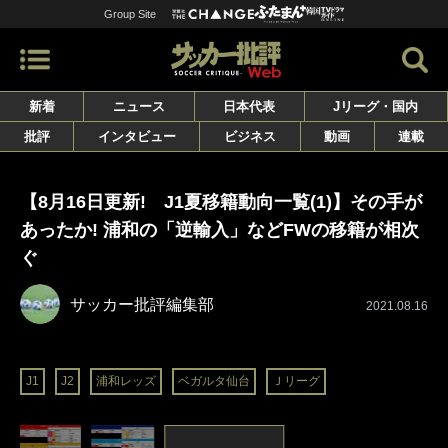
Group Site
新着
ニュース
日本代表
Jリーグ・国内
批評
インタビュー
ビジネス
動画
連載
【8月16日更新! J1夏移籍動向一覧(1)】その手が
あったか! 浦和の「逆輸入」などFWの移籍が相次
ぐ
サッカー批評編集部
2021.08.16
J1
J2
浦和レッズ
ベガルタ仙台
Ｊリーグ