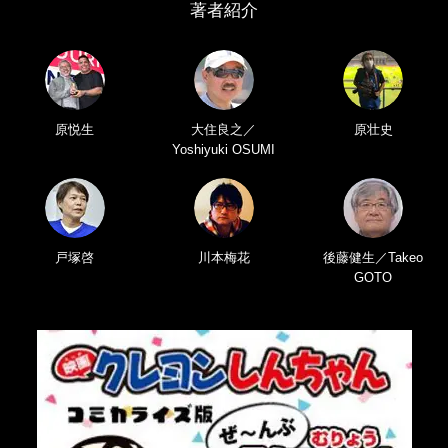
著者紹介
原悦生
大住良之／
原壮史
Yoshiyuki OSUMI
戸塚啓
川本梅花
後藤健生／Takeo
GOTO