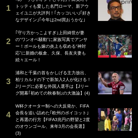
トッティも愛した名門ローマ、新アウ
ェイユニが大評判！｢カッコいい｣｢好き
なデザイン｣｢今年は2nd買おうかな｣
｢守り方かっこよすぎ｣上田綺世が妻
の“ワンオペ騒動”に家族写真でアンサ
ー！ボールも嫁の炎上も収める“神対
応”に新婚の板倉、久保、長友夫妻も
続々エール！
浦和と千葉の首をかしげる主力放出、
柏リカルドの下で新加入2人が化ける！
Jリーグに必要な外国人選手は【Jリー
グ開幕｢初めての秋春制｣の大激論】(4)
W杯クオーター制への大反発か、FIFA
会長を追い詰めた｢欧州のボイコット｣
と再選の行方【FIFA3兆円の野望と2度
のオウンゴール、来年3月の会長選】
(3)