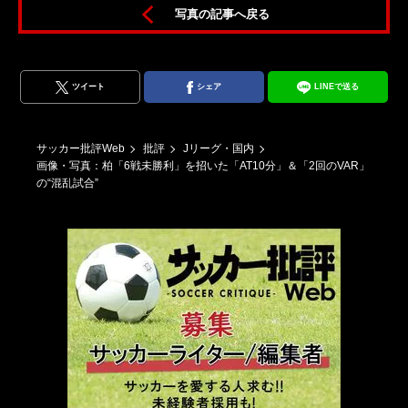
写真の記事へ戻る
也
ツイート
シェア
LINEで送る
サッカー批評Web
批評
Jリーグ・国内
画像・写真：柏「6戦未勝利」を招いた「AT10分」＆「2回のVAR」
の“混乱試合”